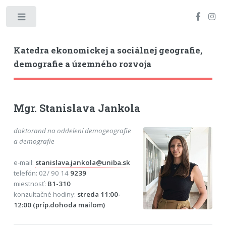
Toggle
Katedra ekonomickej a sociálnej geografie,
demografie a územného rozvoja
Mgr. Stanislava Jankola
doktorand na oddelení demogeografie
a demografie
e-mail:
stanislava.jankola@uniba.sk
telefón: 02/ 90 14
9239
miestnosť:
B1-310
konzultačné hodiny:
streda 11:00-
12:00 (príp.dohoda mailom)