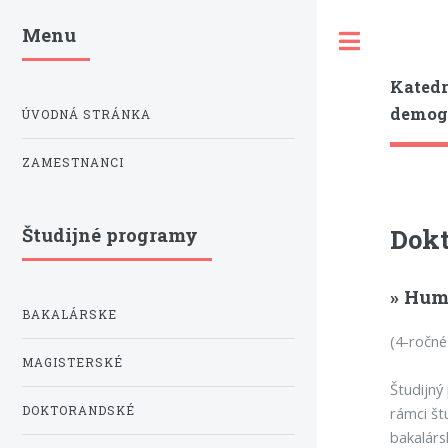
Menu
Toggle
Katedr
demogr
ÚVODNÁ STRÁNKA
ZAMESTNANCI
Dokt
Študijné programy
» Hum
BAKALÁRSKE
(4-ročné
MAGISTERSKÉ
Študijný
DOKTORANDSKÉ
rámci št
bakalárs