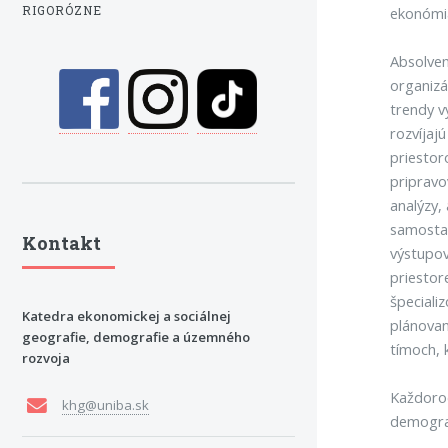
RIGORÓZNE
ekonómia
Absolven
organizá
trendy v
rozvíjaj
priestor
pripravo
analýzy,
samostat
Kontakt
výstupov
priestor
špeciali
Katedra ekonomickej a sociálnej
plánovan
geografie, demografie a územného
tímoch, 
rozvoja
Každoroč
khg@uniba.sk
demogra