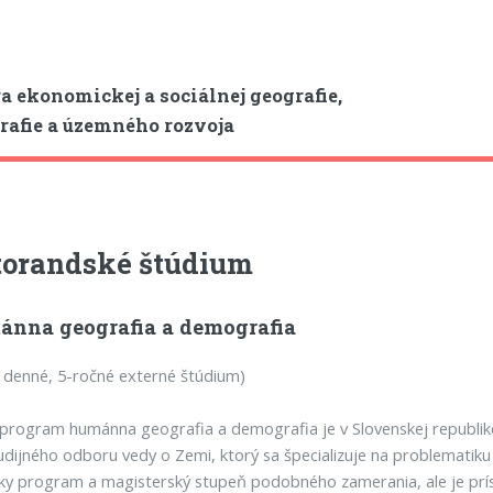
a ekonomickej a sociálnej geografie,
afie a územného rozvoja
orandské štúdium
ánna geografia a demografia
 denné, 5-ročné externé štúdium)
 program humánna geografia a demografia je v Slovenskej republ
udijného odboru vedy o Zemi, ktorý sa špecializuje na problemati
ky program a magisterský stupeň podobného zamerania, ale je príst