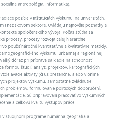
sociálna antropológia, informatika).
diace pozície v inštitúciách výskumu, na univerzitách,
om i neziskovom sektore. Ovládajú najnovšie poznatky a
v kontexte spoločenského vývoja. Počas štúdia sa
ké procesy, procesy rozvoja celej hierarchie
rivo použiť náročné kvantitatívne a kvalitatívne metódy,
a demogeografického výskumu, urbánnej a regionálnej
 Veľký dôraz pri príprave sa kladie na schopnosť
 formou štúdií, analýz, projektov, kartografických
elávacie aktivity (či už prezenčne, alebo v online
nových projektov výskumu, samostatné zvládnutie
ných problémov, formulovanie politických doporučení,
 implementácie. Sú pripravovaní pracovať vo výskumných
enie a celkovú kvalitu výstupov práce.
um v študijnom programe humánna geografia a