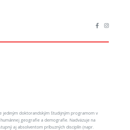
ike jediným doktorandským študijným programom v
ku humánnej geografie a demografie. Nadväzuje na
upný aj absolventom príbuzných disciplín (napr.