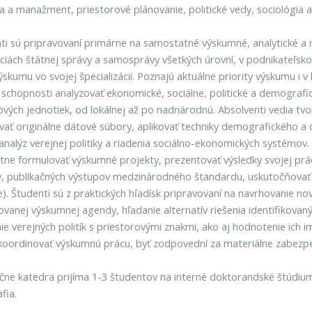
 a manažment, priestorové plánovanie, politické vedy, sociológia a 
ti sú pripravovaní primárne na samostatné výskumné, analytické a ria
ciách štátnej správy a samosprávy všetkých úrovní, v podnikateľsk
ýskumu vo svojej špecializácii. Poznajú aktuálne priority výskumu i 
ú schopnosti analyzovať ekonomické, sociálne, politické a demografic
ových jednotiek, od lokálnej až po nadnárodnú. Absolventi vedia tvo
vať originálne dátové súbory, aplikovať techniky demografického 
 analýz verejnej politiky a riadenia sociálno-ekonomických systémov.
ne formulovať výskumné projekty, prezentovať výsledky svojej práce
, publikačných výstupov medzinárodného štandardu, uskutočňovať vzd
e). Študenti sú z praktických hľadísk pripravovaní na navrhovanie 
zovanej výskumnej agendy, hľadanie alternatív riešenia identifikova
ie verejných politík s priestorovými znakmi, ako aj hodnotenie ich
koordinovať výskumnú prácu, byť zodpovední za materiálne zabezpeč
ne katedra prijíma 1-3 študentov na interné doktorandské štúdi
fia.