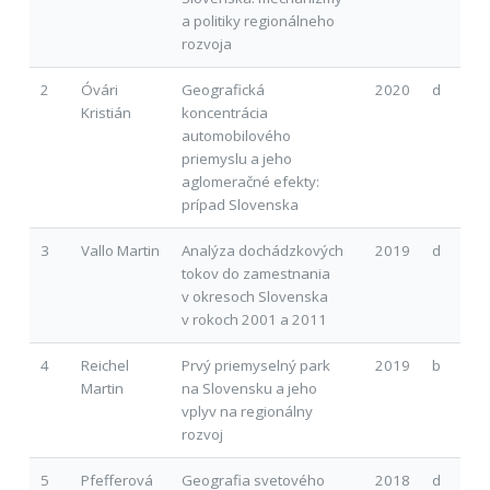
a politiky regionálneho
rozvoja
2
Óvári
Geografická
2020
d
Kristián
koncentrácia
automobilového
priemyslu a jeho
aglomeračné efekty:
prípad Slovenska
3
Vallo Martin
Analýza dochádzkových
2019
d
tokov do zamestnania
v okresoch Slovenska
v rokoch 2001 a 2011
4
Reichel
Prvý priemyselný park
2019
b
Martin
na Slovensku a jeho
vplyv na regionálny
rozvoj
5
Pfefferová
Geografia svetového
2018
d