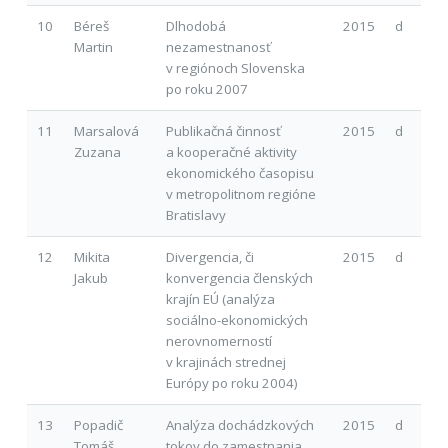
10
Béreš
Dlhodobá
2015
d
Martin
nezamestnanosť
v regiónoch Slovenska
po roku 2007
11
Marsalová
Publikačná činnosť
2015
d
Zuzana
a kooperačné aktivity
ekonomického časopisu
v metropolitnom regióne
Bratislavy
12
Mikita
Divergencia, či
2015
d
Jakub
konvergencia členských
krajín EÚ (analýza
sociálno-ekonomických
nerovnomerností
v krajinách strednej
Európy po roku 2004)
13
Popadič
Analýza dochádzkových
2015
d
Tomáš
tokov do zamestnania