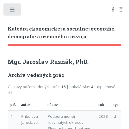
Toggle
Katedra ekonomickej a sociálnej geografie,
demografie a územného rozvoja
Mgr. Jaroslav Rusnák, PhD.
Archív vedených prác
Celkový počet vedených prác:
16
| bakalárske:
4
| diplomové:
12
p.č.
autor
názov
rok
typ
1
Pribulová
Podpora menej
2023
d
Jaroslava
rozvinutých okresov
Slovenska: mechanizmy