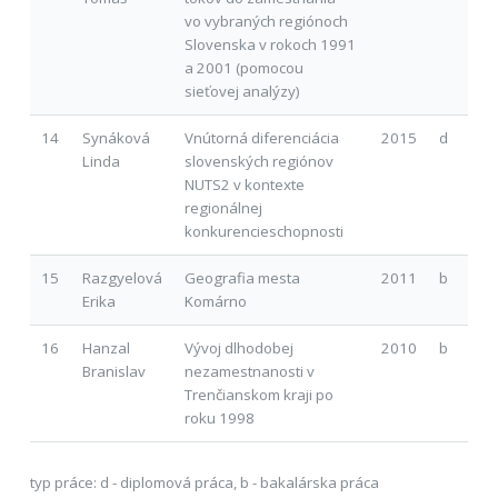
vo vybraných regiónoch
Slovenska v rokoch 1991
a 2001 (pomocou
sieťovej analýzy)
14
Synáková
Vnútorná diferenciácia
2015
d
Linda
slovenských regiónov
NUTS2 v kontexte
regionálnej
konkurencieschopnosti
15
Razgyelová
Geografia mesta
2011
b
Erika
Komárno
16
Hanzal
Vývoj dlhodobej
2010
b
Branislav
nezamestnanosti v
Trenčianskom kraji po
roku 1998
typ práce: d - diplomová práca, b - bakalárska práca