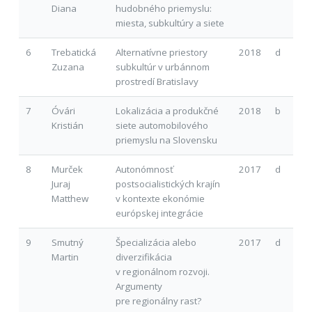
Diana
hudobného priemyslu:
miesta, subkultúry a siete
6
Trebatická
Alternatívne priestory
2018
d
Zuzana
subkultúr v urbánnom
prostredí Bratislavy
7
Óvári
Lokalizácia a produkčné
2018
b
Kristián
siete automobilového
priemyslu na Slovensku
8
Murček
Autonómnosť
2017
d
Juraj
postsocialistických krajín
Matthew
v kontexte ekonómie
európskej integrácie
9
Smutný
Špecializácia alebo
2017
d
Martin
diverzifikácia
v regionálnom rozvoji.
Argumenty
pre regionálny rast?