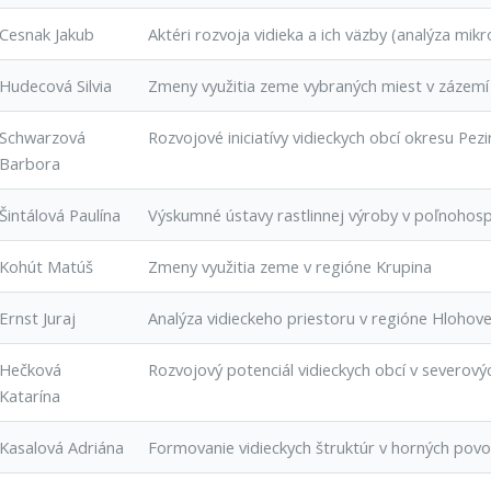
Cesnak Jakub
Aktéri rozvoja vidieka a ich väzby (analýza mi
Hudecová Silvia
Zmeny využitia zeme vybraných miest v zázemí 
Schwarzová
Rozvojové iniciatívy vidieckych obcí okresu Pez
Barbora
Šintálová Paulína
Výskumné ústavy rastlinnej výroby v poľnoho
Kohút Matúš
Zmeny využitia zeme v regióne Krupina
Ernst Juraj
Analýza vidieckeho priestoru v regióne Hlohov
Hečková
Rozvojový potenciál vidieckych obcí v severový
Katarína
Kasalová Adriána
Formovanie vidieckych štruktúr v horných pov