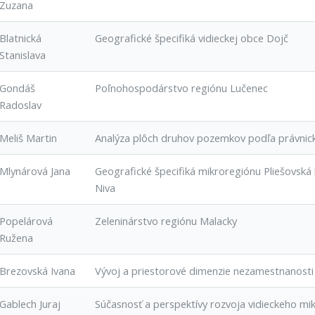
Zuzana
Blatnická
Geografické špecifiká vidieckej obce Dojč
Stanislava
Gondáš
Poľnohospodárstvo regiónu Lučenec
Radoslav
Meliš Martin
Analýza plôch druhov pozemkov podľa právnick
Mlynárová Jana
Geografické špecifiká mikroregiónu Pliešovsk
Niva
Popelárová
Zeleninárstvo regiónu Malacky
Ružena
Brezovská Ivana
Vývoj a priestorové dimenzie nezamestnanosti
Gablech Juraj
Súčasnosť a perspektívy rozvoja vidieckeho mik