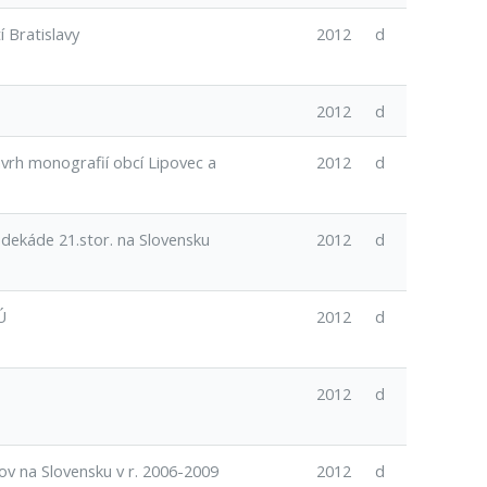
 Bratislavy
2012
d
2012
d
ávrh monografií obcí Lipovec a
2012
d
dekáde 21.stor. na Slovensku
2012
d
Ú
2012
d
2012
d
ov na Slovensku v r. 2006-2009
2012
d