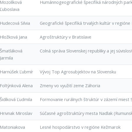
Mozolíková
Humánnogeografické špecifiká národných park
Ľuboslava
Hudecová Silvia
Geografické špecifiká trvalých kultúr v regi
Hložková Jana
Agroštruktúry v Bratislave
Šmatláková
Colná správa Slovenskej republiky a jej súvislost
Jarmila
Harnúšek Ľubmír
Vývoj Top Agrosubjektov na Slovensku
Foltýnková Alena
Zmeny vo využití zeme Záhoria
Šidíková Ľudmila
Formovanie rurálnych štruktúr v zázemí miest 
Hrivnak Miroslav
Súčasné agroštruktúry mesta Nadlak (Rumuns
Matoniakova
Lesné hospodárstvo v regióne Kežmarok