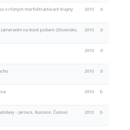
ou v rôznych morfoštruktúrach krajiny
2010
d
 zameraním na lesné požiare (Slovensko,
2010
d
2010
d
uchu
2010
d
ica
2010
b
atislavy - Jarovce, Rusovce, Čunovo
2010
b