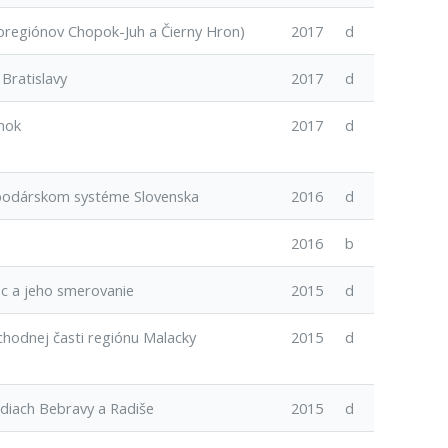
kroregiónov Chopok-Juh a Čierny Hron)
2017
d
Bratislavy
2017
d
inok
2017
d
spodárskom systéme Slovenska
2016
d
2016
b
ec a jeho smerovanie
2015
d
chodnej časti regiónu Malacky
2015
d
odiach Bebravy a Radiše
2015
d