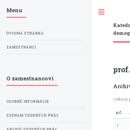
Menu
Toggle
Katedr
demogr
ÚVODNÁ STRÁNKA
ZAMESTNANCI
prof
O zamestnancovi
Archí
Celkový 
OSOBNÉ INFORMÁCIE
p.č.
ZOZNAM VEDENÝCH PRÁC
1
ARCHÍV VEDENÝCH PRÁC