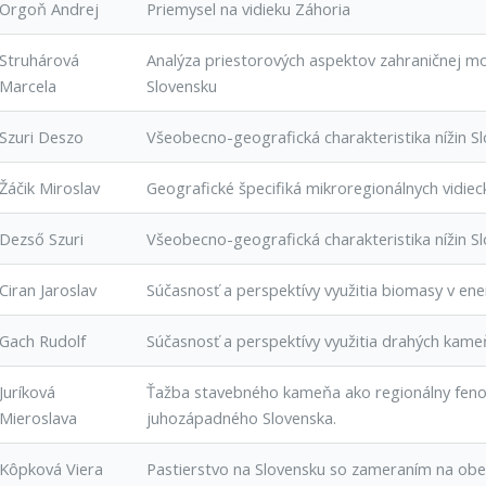
Orgoň Andrej
Priemysel na vidieku Záhoria
Struhárová
Analýza priestorových aspektov zahraničnej mo
Marcela
Slovensku
Szuri Deszo
Všeobecno-geografická charakteristika nížin Sl
Žáčik Miroslav
Geografické špecifiká mikroregionálnych vidiec
Dezső Szuri
Všeobecno-geografická charakteristika nížin Sl
Ciran Jaroslav
Súčasnosť a perspektívy využitia biomasy v ene
Gach Rudolf
Súčasnosť a perspektívy využitia drahých kame
Juríková
Ťažba stavebného kameňa ako regionálny feno
Mieroslava
juhozápadného Slovenska.
Kôpková Viera
Pastierstvo na Slovensku so zameraním na obe