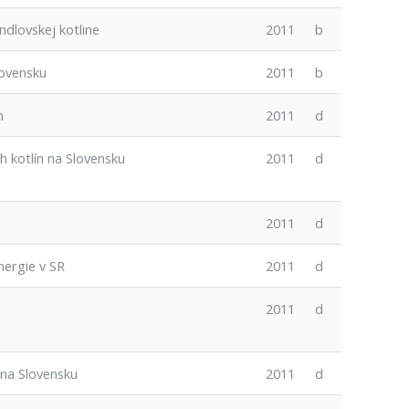
ndlovskej kotline
2011
b
lovensku
2011
b
m
2011
d
 kotlín na Slovensku
2011
d
2011
d
nergie v SR
2011
d
2011
d
na Slovensku
2011
d