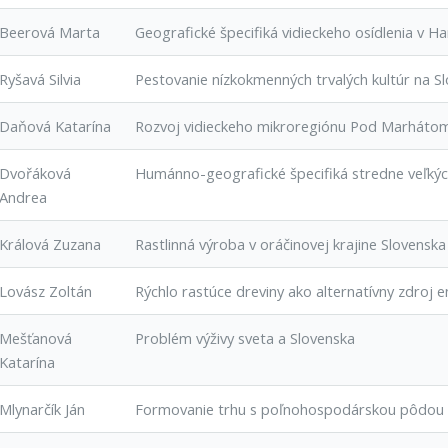
Beerová Marta
Geografické špecifiká vidieckeho osídlenia v Ha
Ryšavá Silvia
Pestovanie nízkokmenných trvalých kultúr na S
Daňová Katarína
Rozvoj vidieckeho mikroregiónu Pod Marháto
Dvořáková
Humánno-geografické špecifiká stredne veľkých
Andrea
Králová Zuzana
Rastlinná výroba v oráčinovej krajine Slovenska
Lovász Zoltán
Rýchlo rastúce dreviny ako alternatívny zdroj e
Mešťanová
Problém výživy sveta a Slovenska
Katarína
Mlynarčík Ján
Formovanie trhu s poľnohospodárskou pôdou 