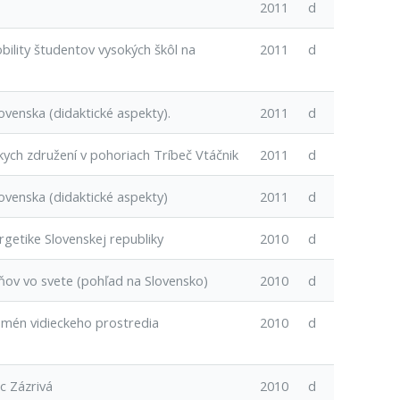
2011
d
bility študentov vysokých škôl na
2011
d
ovenska (didaktické aspekty).
2011
d
kych združení v pohoriach Tríbeč Vtáčnik
2011
d
ovenska (didaktické aspekty)
2011
d
rgetike Slovenskej republiky
2010
d
ňov vo svete (pohľad na Slovensko)
2010
d
mén vidieckeho prostredia
2010
d
c Zázrivá
2010
d