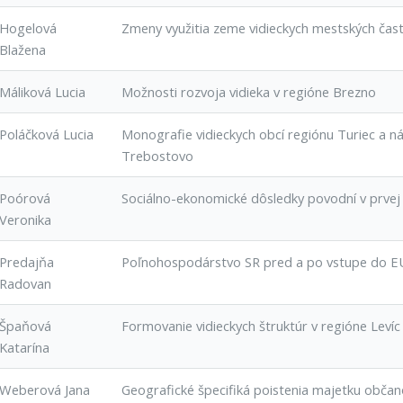
Hogelová
Zmeny využitia zeme vidieckych mestských častí
Blažena
Máliková Lucia
Možnosti rozvoja vidieka v regióne Brezno
Poláčková Lucia
Monografie vidieckych obcí regiónu Turiec a n
Trebostovo
Poórová
Sociálno-ekonomické dôsledky povodní v prvej 
Veronika
Predajňa
Poľnohospodárstvo SR pred a po vstupe do E
Radovan
Špaňová
Formovanie vidieckych štruktúr v regióne Levíc
Katarína
Weberová Jana
Geografické špecifiká poistenia majetku občan