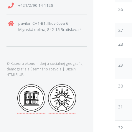
+421/2/90 14 1128
26
pavilón CH1-B1, Ilkovičova 6,
Mlynská dolina, 842 15 Bratislava 4
27
28
© Katedra ekonomickej a sociálnej geografie,
29
demografie a územného rozvoja | Dizajn:
HTML5 UP
.
30
31
32