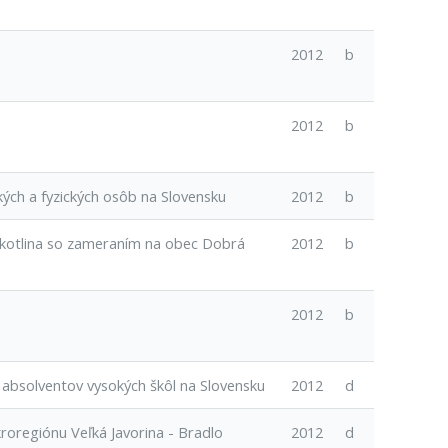
2012
b
2012
b
ých a fyzických osôb na Slovensku
2012
b
á kotlina so zameraním na obec Dobrá
2012
b
2012
b
 absolventov vysokých škôl na Slovensku
2012
d
roregiónu Veľká Javorina - Bradlo
2012
d