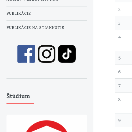
2
PUBLIKÁCIE
3
PUBLIKÁCIE NA STIAHNUTIE
4
5
6
7
Štúdium
8
9