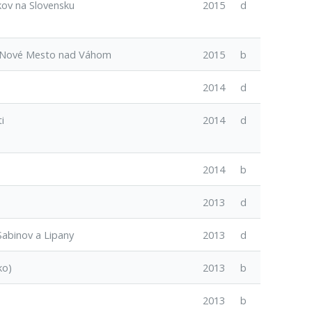
ov na Slovensku
2015
d
óne Nové Mesto nad Váhom
2015
b
2014
d
i
2014
d
2014
b
2013
d
Sabinov a Lipany
2013
d
ko)
2013
b
2013
b