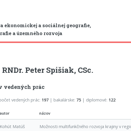
a ekonomickej a sociálnej geografie,
afie a územného rozvoja
. RNDr. Peter Spišiak, CSc.
v vedených prác
počet vedených prác:
197
| bakalárske:
75
| diplomové:
122
autor
názov
Kohút Matúš
Možnosti multifunkčného rozvoja krajiny v reg