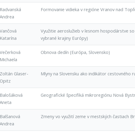
Radvanská
Formovanie vidieka v regióne Vranov nad Topľ
Andrea
Vančová
Využitie aeroslužieb v lesnom hospodárstve so
Katarína
vybrané krajiny Európy)
Večerková
Obnova dedín (Európa, Slovensko)
Michaela
Zoltán Glaser-
Mlyny na Slovensku ako indikátor cestovného r
Opitz
Balošáková
Geografické špecifiká mikroregiónu Nová Bystr
Aneta
Balšanová
Zmeny vo využití zeme v mestských častiach Br
Andrea