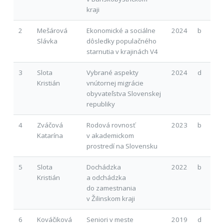
kraji
2
Mešárová
Ekonomické a sociálne
2024
b
Slávka
dôsledky populačného
starnutia v krajinách V4
3
Slota
Vybrané aspekty
2024
d
Kristián
vnútornej migrácie
obyvateľstva Slovenskej
republiky
4
Zváčová
Rodová rovnosť
2023
b
Katarína
v akademickom
prostredí na Slovensku
5
Slota
Dochádzka
2022
b
Kristián
a odchádzka
do zamestnania
v Žilinskom kraji
6
Kováčiková
Seniori v meste
2019
d