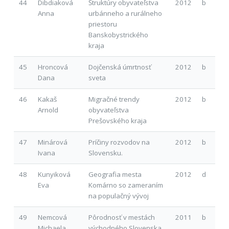
44
Dibdiaková
Štruktúry obyvateľstva
2012
b
Anna
urbánneho a rurálneho
priestoru
Banskobystrického
kraja
45
Hroncová
Dojčenská úmrtnosť
2012
b
Dana
sveta
46
Kakaš
Migračné trendy
2012
b
Arnold
obyvateľstva
Prešovského kraja
47
Minárová
Príčiny rozvodov na
2012
b
Ivana
Slovensku.
48
Kunyiková
Geografia mesta
2012
d
Eva
Komárno so zameraním
na populačný vývoj
49
Nemcová
Pôrodnosť v mestách
2011
b
Michaela
východného Slovenska