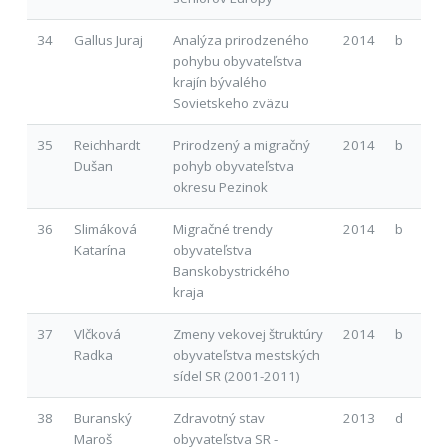
34
Gallus Juraj
Analýza prirodzeného
2014
b
pohybu obyvateľstva
krajín bývalého
Sovietskeho zväzu
35
Reichhardt
Prirodzený a migračný
2014
b
Dušan
pohyb obyvateľstva
okresu Pezinok
36
Slimáková
Migračné trendy
2014
b
Katarína
obyvateľstva
Banskobystrického
kraja
37
Vlčková
Zmeny vekovej štruktúry
2014
b
Radka
obyvateľstva mestských
sídel SR (2001-2011)
38
Buranský
Zdravotný stav
2013
d
Maroš
obyvateľstva SR -