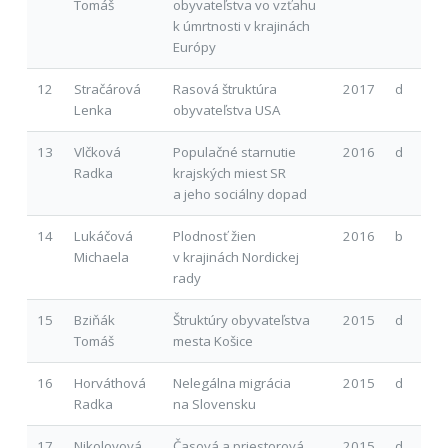
Tomáš
obyvateľstva vo vzťahu
k úmrtnosti v krajinách
Európy
12
Stračárová
Rasová štruktúra
2017
d
Lenka
obyvateľstva USA
13
Vlčková
Populačné starnutie
2016
d
Radka
krajských miest SR
a jeho sociálny dopad
14
Lukáčová
Plodnosť žien
2016
b
Michaela
v krajinách Nordickej
rady
15
Bziňák
Štruktúry obyvateľstva
2015
d
Tomáš
mesta Košice
16
Horváthová
Nelegálna migrácia
2015
d
Radka
na Slovensku
17
Nikolovová
Časová a priestorová
2015
d