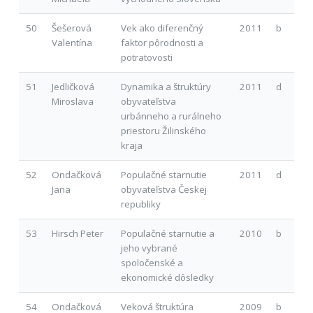
50
Šešerová
Vek ako diferenčný
2011
b
Valentína
faktor pôrodnosti a
potratovosti
51
Jedličková
Dynamika a štruktúry
2011
d
Miroslava
obyvateľstva
urbánneho a rurálneho
priestoru Žilinského
kraja
52
Ondačková
Populačné starnutie
2011
d
Jana
obyvateľstva Českej
republiky
53
Hirsch Peter
Populačné starnutie a
2010
b
jeho vybrané
spoločenské a
ekonomické dôsledky
54
Ondačková
Veková štruktúra
2009
b