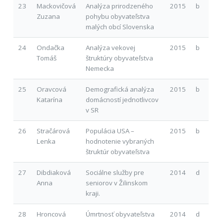
23
Mackovičová
Analýza prirodzeného
2015
b
Zuzana
pohybu obyvateľstva
malých obcí Slovenska
24
Ondačka
Analýza vekovej
2015
b
Tomáš
štruktúry obyvateľstva
Nemecka
25
Oravcová
Demografická analýza
2015
b
Katarína
domácností jednotlivcov
v SR
26
Stračárová
Populácia USA –
2015
b
Lenka
hodnotenie vybraných
štruktúr obyvateľstva
27
Dibdiaková
Sociálne služby pre
2014
d
Anna
seniorov v Žilinskom
kraji.
28
Hroncová
Úmrtnosť obyvateľstva
2014
d