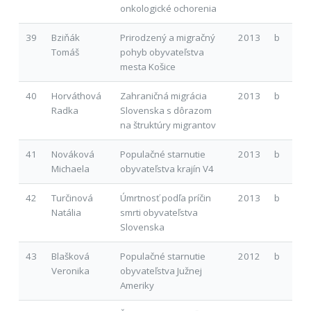
onkologické ochorenia
39
Bziňák
Prirodzený a migračný
2013
b
Tomáš
pohyb obyvateľstva
mesta Košice
40
Horváthová
Zahraničná migrácia
2013
b
Radka
Slovenska s dôrazom
na štruktúry migrantov
41
Nováková
Populačné starnutie
2013
b
Michaela
obyvateľstva krajín V4
42
Turčinová
Úmrtnosť podľa príčin
2013
b
Natália
smrti obyvateľstva
Slovenska
43
Blašková
Populačné starnutie
2012
b
Veronika
obyvateľstva Južnej
Ameriky