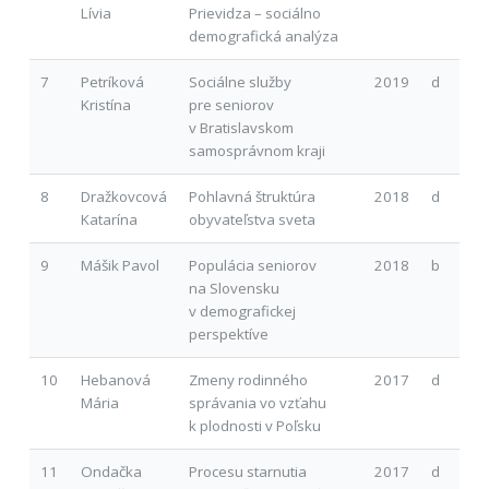
Lívia
Prievidza – sociálno
demografická analýza
7
Petríková
Sociálne služby
2019
d
Kristína
pre seniorov
v Bratislavskom
samosprávnom kraji
8
Dražkovcová
Pohlavná štruktúra
2018
d
Katarína
obyvateľstva sveta
9
Mášik Pavol
Populácia seniorov
2018
b
na Slovensku
v demografickej
perspektíve
10
Hebanová
Zmeny rodinného
2017
d
Mária
správania vo vzťahu
k plodnosti v Poľsku
11
Ondačka
Procesu starnutia
2017
d