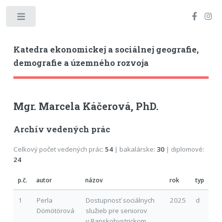
Toggle
Katedra ekonomickej a sociálnej geografie,
demografie a územného rozvoja
Mgr. Marcela Káčerová, PhD.
Archív vedených prác
Celkový počet vedených prác:
54
| bakalárske:
30
| diplomové:
24
p.č.
autor
názov
rok
typ
1
Perla
Dostupnosť sociálnych
2025
d
Dömötörová
služieb pre seniorov
v Banskobystrickom