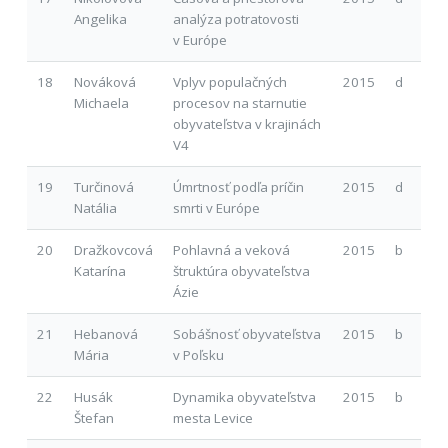
Angelika
analýza potratovosti
v Európe
18
Nováková
Vplyv populačných
2015
d
Michaela
procesov na starnutie
obyvateľstva v krajinách
V4
19
Turčinová
Úmrtnosť podľa príčin
2015
d
Natália
smrti v Európe
20
Dražkovcová
Pohlavná a veková
2015
b
Katarína
štruktúra obyvateľstva
Ázie
21
Hebanová
Sobášnosť obyvateľstva
2015
b
Mária
v Poľsku
22
Husák
Dynamika obyvateľstva
2015
b
Štefan
mesta Levice