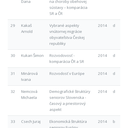
Dana
na choroby obehovej
sústavy – komparácia
SR a ČR
29
Kakaš
Vybrané aspekty
2014
d
Arnold
vnútornej migrácie
obyvateľstva Českej
republiky
30
Kukan Šimon
Rozvodovosť -
2014
d
komparácia ČR a SR
31
Minárová
Rozvodosť v Európe
2014
d
Ivana
32
Nemcová
Demografické štruktúry
2014
d
Michaela
seniorov Slovenska -
časový a priestorový
aspekt
33
Csech Juraj
Ekonomická štruktúra
2014
b
seniorov Európy