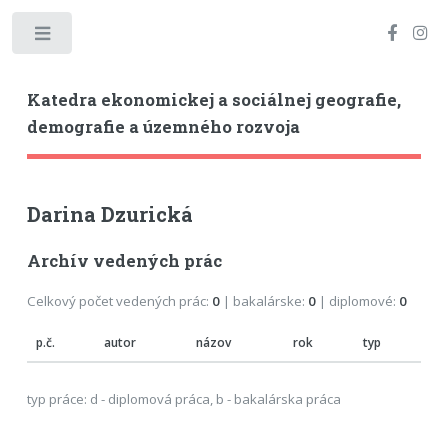
Toggle
Katedra ekonomickej a sociálnej geografie,
demografie a územného rozvoja
Darina Dzurická
Archív vedených prác
Celkový počet vedených prác:
0
| bakalárske:
0
| diplomové:
0
p.č.
autor
názov
rok
typ
typ práce: d - diplomová práca, b - bakalárska práca