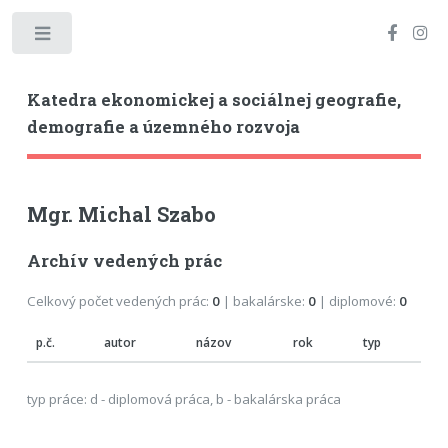
Toggle
Katedra ekonomickej a sociálnej geografie,
demografie a územného rozvoja
Mgr. Michal Szabo
Archív vedených prác
Celkový počet vedených prác:
0
| bakalárske:
0
| diplomové:
0
p.č.
autor
názov
rok
typ
typ práce: d - diplomová práca, b - bakalárska práca