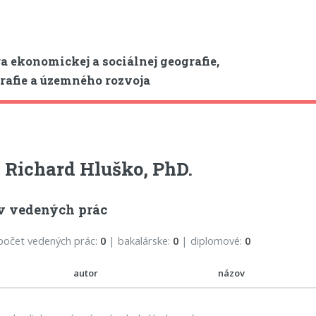
a ekonomickej a sociálnej geografie,
afie a územného rozvoja
 Richard Hluško, PhD.
v vedených prác
počet vedených prác:
0
| bakalárske:
0
| diplomové:
0
autor
názov