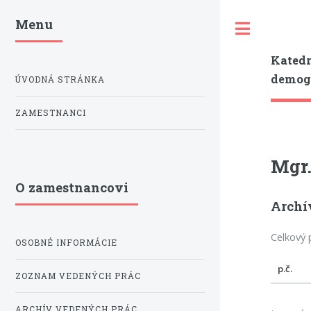
Menu
Toggle
Katedr
demogr
ÚVODNÁ STRÁNKA
ZAMESTNANCI
Mgr.
O zamestnancovi
Archí
Celkový 
OSOBNÉ INFORMÁCIE
p.č.
ZOZNAM VEDENÝCH PRÁC
ARCHÍV VEDENÝCH PRÁC