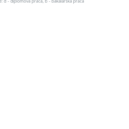
e: d - diplomová práca, b - bakalárska práca