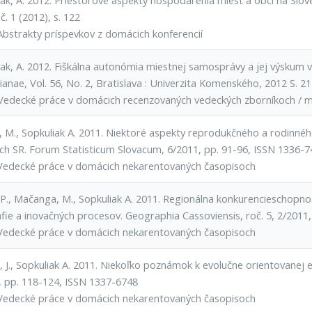
iak, A. 2012. Priestorové aspekty hospodárenia miest a obcí na Slo
 č. 1 (2012), s. 122
Abstrakty príspevkov z domácich konferencií
iak, A. 2012. Fiškálna autonómia miestnej samosprávy a jej výskum v
anae, Vol. 56, No. 2, Bratislava : Univerzita Komenského, 2012 S. 2
Vedecké práce v domácich recenzovaných vedeckých zborníkoch / 
, M., Sopkuliak A. 2011. Niektoré aspekty reprodukčného a rodinné
ch SR. Forum Statisticum Slovacum, 6/2011, pp. 91-96, ISSN 1336-
Vedecké práce v domácich nekarentovaných časopisoch
 P., Mačanga, M., Sopkuliak A. 2011. Regionálna konkurencieschopnos
fie a inovačných procesov. Geographia Cassoviensis, roč. 5, 2/2011
Vedecké práce v domácich nekarentovaných časopisoch
 J., Sopkuliak A. 2011. Niekoľko poznámok k evolučne orientovanej 
, pp. 118-124, ISSN 1337-6748
Vedecké práce v domácich nekarentovaných časopisoch