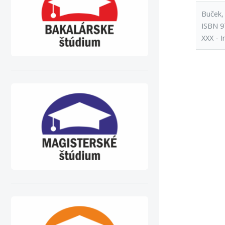
Buček, 
ISBN 9
XXX - I