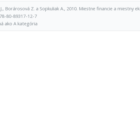
J., Borárosová Z. a Sopkuliak A., 2010. Miestne financie a miestny e
78-80-89317-12-7
ná ako A kategória