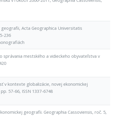
vensku v rokoch 2006-2011, Geographia Cassoviensis,
 geografii, Acta Geographica Universitatis
15-236
monografiách
ho správania mestského a vidieckeho obyvateľstva v
7420
ť v kontexte globalizácie, novej ekonomickej
, pp. 57-66, ISSN 1337-6748
ekonomickej geografii. Geographia Cassoviensis, roč. 5,