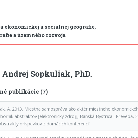
a ekonomickej a sociálnej geografie,
afie a územného rozvoja
 Andrej Sopkuliak, PhD.
né publikácie (7)
iak, A. 2013, Miestna samospráva ako aktér miestneho ekonomickéh
Zborník abstraktov [elektronický zdroj], Banská Bystrica : Preveda,
Abstrakty príspevkov z domácich konferencií