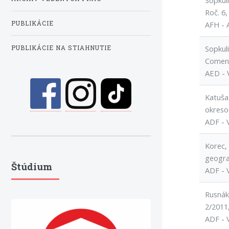
Sopkul
Roč. 6,
PUBLIKÁCIE
AFH - 
Sopkul
PUBLIKÁCIE NA STIAHNUTIE
Comeni
AED - 
Katuša
okreso
ADF - 
Korec,
geogra
Štúdium
ADF - 
Rusnák,
2/2011
ADF - 