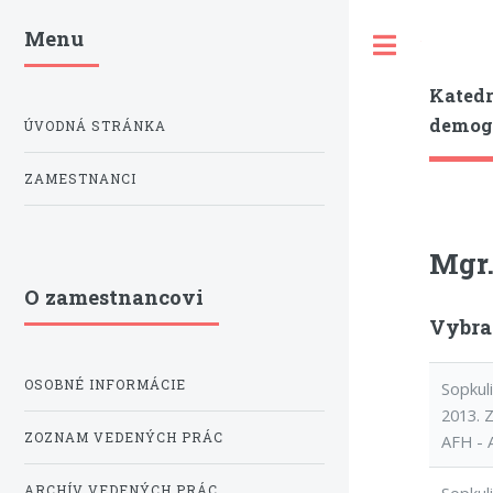
Menu
Toggle
Katedr
demogr
ÚVODNÁ STRÁNKA
ZAMESTNANCI
Mgr.
O zamestnancovi
Vybra
OSOBNÉ INFORMÁCIE
Sopkul
2013. 
ZOZNAM VEDENÝCH PRÁC
AFH - 
ARCHÍV VEDENÝCH PRÁC