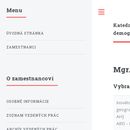
Menu
Toggle
Katedr
demogr
ÚVODNÁ STRÁNKA
ZAMESTNANCI
Mgr.
O zamestnancovi
Vybran
OSOBNÉ INFORMÁCIE
Inovát
geograf
ZOZNAM VEDENÝCH PRÁC
AH]
ABD - 
ARCHÍV VEDENÝCH PRÁC