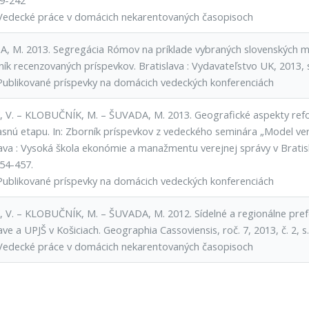
19-242
Vedecké práce v domácich nekarentovaných časopisoch
, M. 2013. Segregácia Rómov na príklade vybraných slovenských mi
ník recenzovaných príspevkov. Bratislava : Vydavateľstvo UK, 2013, 
Publikované príspevky na domácich vedeckých konferenciách
, V. – KLOBUČNÍK, M. – ŠUVADA, M. 2013. Geografické aspekty refo
asnú etapu. In: Zborník príspevkov z vedeckého seminára „Model ver
lava : Vysoká škola ekonómie a manažmentu verejnej správy v Bratisl
54-457.
Publikované príspevky na domácich vedeckých konferenciách
, V. – KLOBUČNÍK, M. – ŠUVADA, M. 2012. Sídelné a regionálne pref
ave a UPJŠ v Košiciach. Geographia Cassoviensis, roč. 7, 2013, č. 2, s
Vedecké práce v domácich nekarentovaných časopisoch