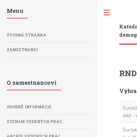
Menu
Toggle
Katedr
demogr
ÚVODNÁ STRÁNKA
ZAMESTNANCI
RNDr
O zamestnancovi
Vybran
OSOBNÉ INFORMÁCIE
ŠUVADA
AAB - 
ZOZNAM VEDENÝCH PRÁC
Ďurček
ARCHÍV VEDENÝCH PRÁC