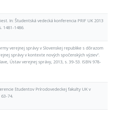
est. In: Študentská vedecká konferencia PRIF UK 2013
s. 1481-1486.
rmy verejnej správy v Slovenskej republike s dôrazom
ejnej správy v kontexte nových spočenských výziev“.
ave, Ústav verejnej správy, 2013, s. 39-53. ISBN 978-
erencie študentov Prírodovedeckej fakulty UK v
. 63-74.