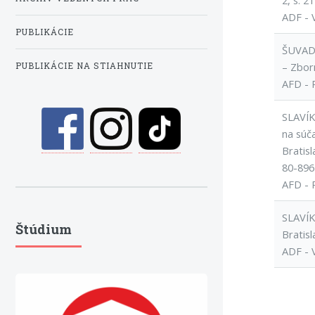
2, s. 2
ADF - 
PUBLIKÁCIE
ŠUVADA
– Zbor
PUBLIKÁCIE NA STIAHNUTIE
AFD - 
SLAVÍK
na súč
Bratis
80-896
AFD - 
SLAVÍK
Štúdium
Bratisl
ADF - 