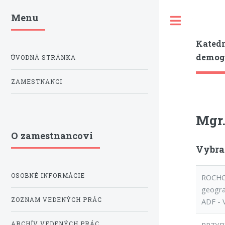
Menu
Toggle
Katedr
demogr
ÚVODNÁ STRÁNKA
ZAMESTNANCI
Mgr.
O zamestnancovi
Vybra
OSOBNÉ INFORMÁCIE
ROCHOV
geograp
ZOZNAM VEDENÝCH PRÁC
ADF - 
ARCHÍV VEDENÝCH PRÁC