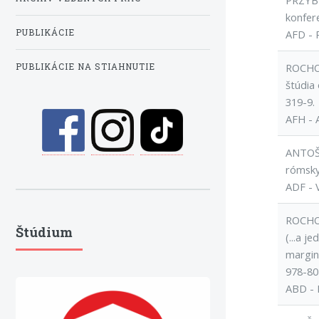
PRZYBYL
konfer
PUBLIKÁCIE
AFD - 
ROCHOV
PUBLIKÁCIE NA STIAHNUTIE
štúdia
319-9.
AFH - 
ANTOŠ,
rómskyc
ADF - 
ROCHOV
Štúdium
(...a j
margina
978-80
ABD - 