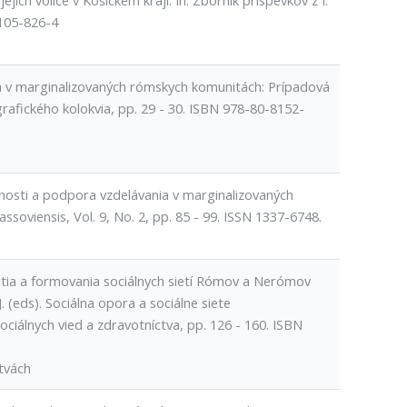
ich voliče v Košickém kraji. In: Zborník príspevkov z I.
8105-826-4
ia v marginalizovaných rómskych komunitách: Prípadová
rafického kolokvia, pp. 29 - 30. ISBN 978-80-8152-
žnosti a podpora vzdelávania v marginalizovaných
oviensis, Vol. 9, No. 2, pp. 85 - 99. ISSN 1337-6748.
itia a formovania sociálnych sietí Rómov a Nerómov
J. (eds). Sociálna opora a sociálne siete
ociálnych vied a zdravotníctva, pp. 126 - 160. ISBN
tvách