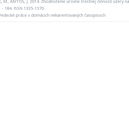
 M., ANTOŠ, J. 2014. Zhodnotenie úrovne trestnej činnosti úžery na S
1 - 184. ISSN 1335-1370.
Vedecké práce v domácich nekarentovaných časopisoch