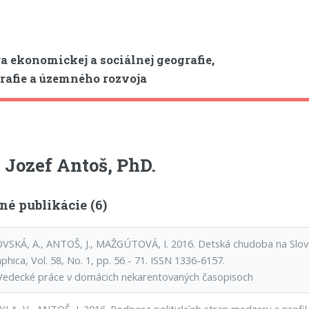
a ekonomickej a sociálnej geografie,
afie a územného rozvoja
 Jozef Antoš, PhD.
né publikácie (6)
SKÁ, A., ANTOŠ, J., MAŽGÚTOVÁ, I. 2016. Detská chudoba na Slovens
hica, Vol. 58, No. 1, pp. 56 - 71. ISSN 1336-6157.
Vedecké práce v domácich nekarentovaných časopisoch