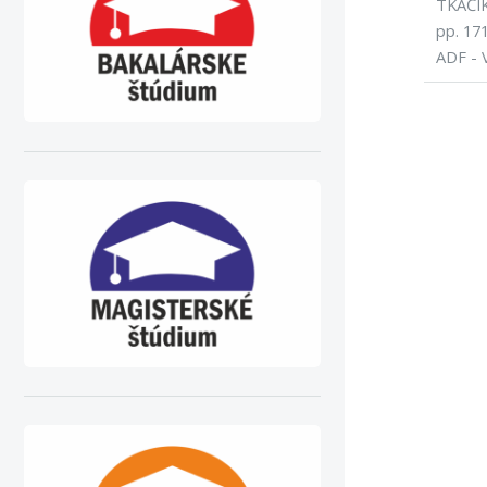
TKAČIK,
pp. 17
ADF - 