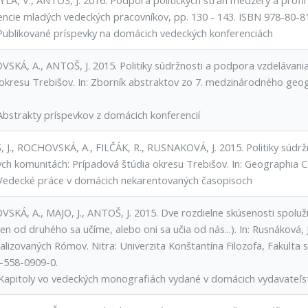
A, V., ANTOŠ, J. 2016. Podpora politických stran medzery a profil jej
encie mladých vedeckých pracovníkov, pp. 130 - 143. ISBN 978-80-
Publikované príspevky na domácich vedeckých konferenciách
SKÁ, A., ANTOŠ, J. 2015. Politiky súdržnosti a podpora vzdelávan
 okresu Trebišov. In: Zborník abstraktov zo 7. medzinárodného geog
Abstrakty príspevkov z domácich konferencií
 J., ROCHOVSKÁ, A., FILČÁK, R., RUSNAKOVÁ, J. 2015. Politiky súdr
h komunitách: Prípadová štúdia okresu Trebišov. In: Geographia Cass
Vedecké práce v domácich nekarentovaných časopisoch
SKÁ, A., MAJO, J., ANTOŠ, J. 2015. Dve rozdielne skúsenosti spoluž
eden od druhého sa učíme, alebo oni sa učia od nás...). In: Rusnáková, 
lizovaných Rómov. Nitra: Univerzita Konštantína Filozofa, Fakulta s
-558-0909-0.
Kapitoly vo vedeckých monografiách vydané v domácich vydavateľs