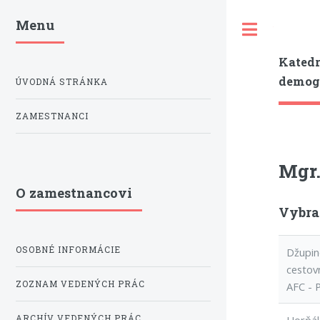
Menu
Toggle
Katedr
demogr
ÚVODNÁ STRÁNKA
ZAMESTNANCI
Mgr.
O zamestnancovi
Vybra
OSOBNÉ INFORMÁCIE
Džupin
cestov
ZOZNAM VEDENÝCH PRÁC
AFC - 
ARCHÍV VEDENÝCH PRÁC