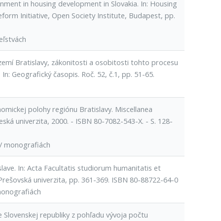
ernment in housing development in Slovakia. In: Housing
form Initiative, Open Society Institute, Budapest, pp.
eľstvách
emí Bratislavy, zákonitosti a osobitosti tohto procesu
 In: Geografický časopis. Roč. 52, č.1, pp. 51-65.
omickej polohy regiónu Bratislavy. Miscellanea
eská univerzita, 2000. - ISBN 80-7082-543-X. - S. 128-
 / monografiách
ave. In: Acta Facultatis studiorum humanitatis et
 Prešovská univerzita, pp. 361-369. ISBN 80-88722-64-0
monografiách
 Slovenskej republiky z pohľadu vývoja počtu