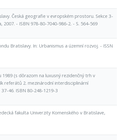
islavy. Česká geografie v evropském prostoru. Sekce 3-
ita, 2007. - ISBN 978-80-7040-986-2. - S. 564-569
ondu Bratislavy. In: Urbanismus a územní rozvoj. - ISSN
u 1989 (s dôrazom na luxusný rezidenčný trh v
ík referátů 2. mezinárodní interdisciplinární
. 37-46. ISBN 80-248-1219-3
vedecká fakulta Univerzity Komenského v Bratislave,