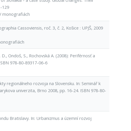
of Slovakia - a case study. Global changes: Their
3-129
 / monografiách
ographia Cassoviensis, roč. 3, č. 2, Košice : UPJŠ, 2009
monografiách
 D., Ondoš, S., Rochovská A. (2008): Periférnosť a
. ISBN 978-80-89317-06-6
ekty regionálneho rozvoja na Slovensku. In: Seminář k
rykova univerzita, Brno 2008, pp. 16-24. ISBN 978-80-
ondu Bratislavy. In: Urbanizmus a územní rozvoj