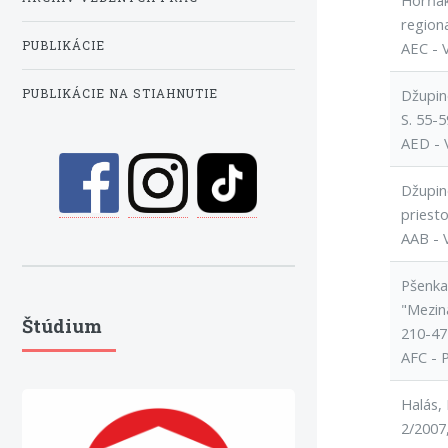
Horňák,
region
PUBLIKÁCIE
AEC - 
Džupino
PUBLIKÁCIE NA STIAHNUTIE
S. 55-5
AED - 
Džupino
priest
AAB - 
Pšenka,
"Mezin
Štúdium
210-47
AFC - 
Halás, 
2/2007