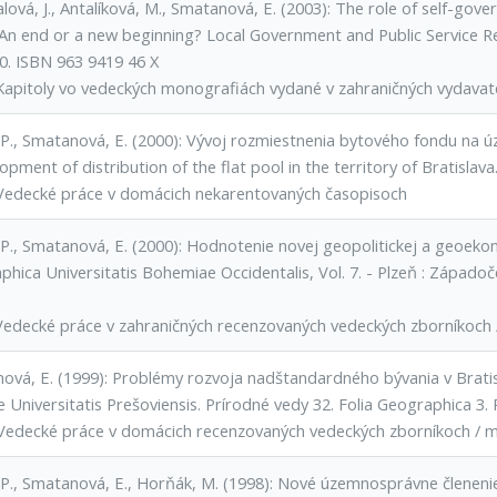
lová, J., Antalíková, M., Smatanová, E. (2003): The role of self-gov
 An end or a new beginning? Local Government and Public Service Re
0. ISBN 963 9419 46 X
Kapitoly vo vedeckých monografiách vydané v zahraničných vydavat
 P., Smatanová, E. (2000): Vývoj rozmiestnenia bytového fondu na úz
opment of distribution of the flat pool in the territory of Bratislava.
Vedecké práce v domácich nekarentovaných časopisoch
 P., Smatanová, E. (2000): Hodnotenie novej geopolitickej a geoekon
hica Universitatis Bohemiae Occidentalis, Vol. 7. - Plzeň : Západoč
Vedecké práce v zahraničných recenzovaných vedeckých zborníkoch
ová, E. (1999): Problémy rozvoja nadštandardného bývania v Bratisl
 Universitatis Prešoviensis. Prírodné vedy 32. Folia Geographica 3.
Vedecké práce v domácich recenzovaných vedeckých zborníkoch / 
 P., Smatanová, E., Horňák, M. (1998): Nové územnosprávne členenie