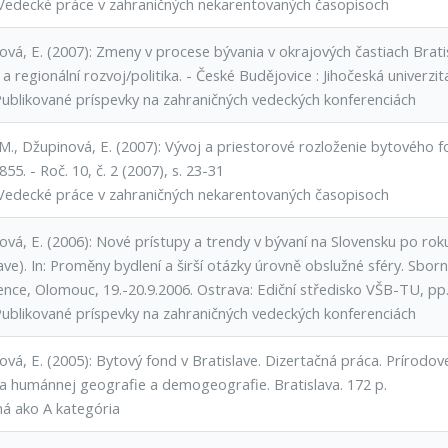
Vedecké práce v zahraničných nekarentovaných časopisoch
ová, E. (2007): Zmeny v procese bývania v okrajových častiach Brat
 a regionální rozvoj/politika. - České Budějovice : Jihočeská univerz
Publikované príspevky na zahraničných vedeckých konferenciách
M., Džupinová, E. (2007): Vývoj a priestorové rozloženie bytového f
55. - Roč. 10, č. 2 (2007), s. 23-31
Vedecké práce v zahraničných nekarentovaných časopisoch
ová, E. (2006): Nové prístupy a trendy v bývaní na Slovensku po rok
ave). In: Proměny bydlení a širší otázky úrovně obslužné sféry. Sborn
ence, Olomouc, 19.-20.9.2006. Ostrava: Ediční středisko VŠB-TU, pp
Publikované príspevky na zahraničných vedeckých konferenciách
ová, E. (2005): Bytový fond v Bratislave. Dizertačná práca. Prírodo
a humánnej geografie a demogeografie. Bratislava. 172 p.
ná ako A kategória