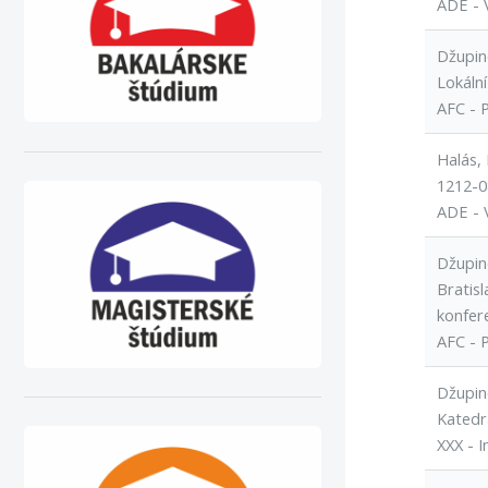
ADE - 
Džupin
Lokální
AFC - 
Halás, 
1212-08
ADE - 
Džupin
Bratisl
konfer
AFC - 
Džupin
Katedr
XXX - I