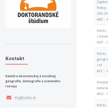
Zapleta
Policy:
293-35
ABC - 
Korec,
/ Devel
ADF - 
Korec,
Kontakt
geograp
141
AEC - 
Katedra ekonomickej a sociálnej
geografie, demografie a územného
Smatan
rozvoja
naturae
AED - 
khg@uniba.sk
Korec,