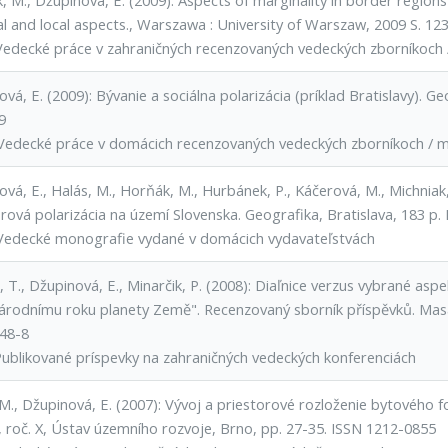
 M., Džupinová, E. (2009): Aspects of marginality in border regions 
al and local aspects., Warszawa : University of Warszaw, 2009 S. 12
Vedecké práce v zahraničných recenzovaných vedeckých zborníkoch
vá, E. (2009): Bývanie a sociálna polarizácia (príklad Bratislavy). Ge
9
Vedecké práce v domácich recenzovaných vedeckých zborníkoch / 
vá, E., Halás, M., Horňák, M., Hurbánek, P., Káčerová, M., Michniak,
orová polarizácia na území Slovenska. Geografika, Bratislava, 183 p
Vedecké monografie vydané v domácich vydavateľstvách
 T., Džupinová, E., Minarčik, P. (2008): Diaľnice verzus vybrané asp
árodnímu roku planety Země". Recenzovaný sborník příspěvků. Masa
48-8
Publikované príspevky na zahraničných vedeckých konferenciách
M., Džupinová, E. (2007): Vývoj a priestorové rozloženie bytového f
, roč. X, Ústav územního rozvoje, Brno, pp. 27-35. ISSN 1212-0855