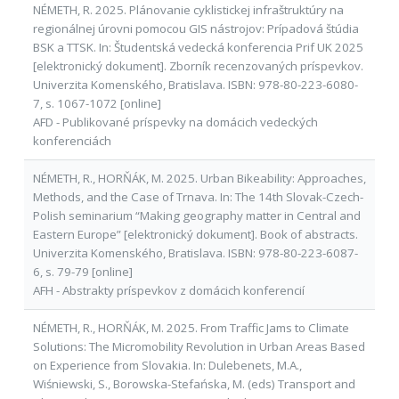
NÉMETH, R. 2025. Plánovanie cyklistickej infraštruktúry na
regionálnej úrovni pomocou GIS nástrojov: Prípadová štúdia
BSK a TTSK. In: Študentská vedecká konferencia Prif UK 2025
[elektronický dokument]. Zborník recenzovaných príspevkov.
Univerzita Komenského, Bratislava. ISBN: 978-80-223-6080-
7, s. 1067-1072 [online]
AFD - Publikované príspevky na domácich vedeckých
konferenciách
NÉMETH, R., HORŇÁK, M. 2025. Urban Bikeability: Approaches,
Methods, and the Case of Trnava. In: The 14th Slovak-Czech-
Polish seminarium “Making geography matter in Central and
Eastern Europe” [elektronický dokument]. Book of abstracts.
Univerzita Komenského, Bratislava. ISBN: 978-80-223-6087-
6, s. 79-79 [online]
AFH - Abstrakty príspevkov z domácich konferencií
NÉMETH, R., HORŇÁK, M. 2025. From Traffic Jams to Climate
Solutions: The Micromobility Revolution in Urban Areas Based
on Experience from Slovakia. In: Dulebenets, M.A.,
Wiśniewski, S., Borowska-Stefańska, M. (eds) Transport and