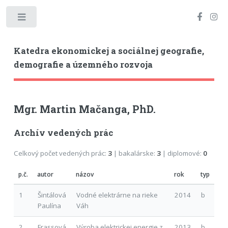
Toggle
Katedra ekonomickej a sociálnej geografie,
demografie a územného rozvoja
Mgr. Martin Mačanga, PhD.
Archív vedených prác
Celkový počet vedených prác:
3
| bakalárske:
3
| diplomové:
0
p.č.
autor
názov
rok
typ
1
Šintálová
Vodné elektrárne na rieke
2014
b
Paulína
Váh
2
Frassová
Výroba elektrickej energie z
2013
b