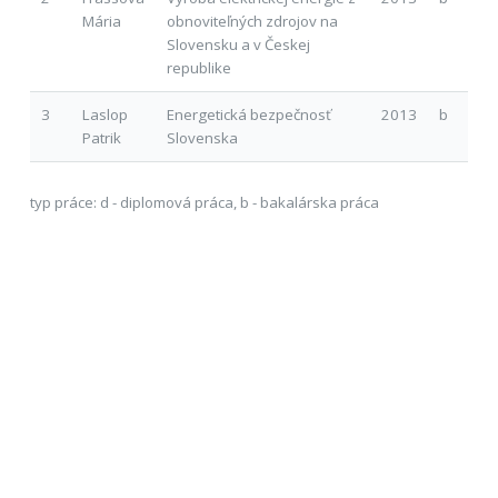
Mária
obnoviteľných zdrojov na
Slovensku a v Českej
republike
3
Laslop
Energetická bezpečnosť
2013
b
Patrik
Slovenska
typ práce: d - diplomová práca, b - bakalárska práca