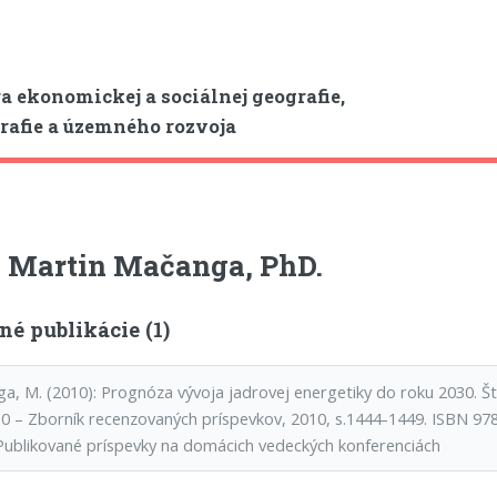
a ekonomickej a sociálnej geografie,
afie a územného rozvoja
 Martin Mačanga, PhD.
é publikácie (1)
a, M. (2010): Prognóza vývoja jadrovej energetiky do roku 2030. Š
0 – Zborník recenzovaných príspevkov, 2010, s.1444-1449. ISBN 9
Publikované príspevky na domácich vedeckých konferenciách