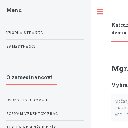
Menu
Toggle
Katedr
demogr
ÚVODNÁ STRÁNKA
ZAMESTNANCI
Mgr.
O zamestnancovi
Vybran
OSOBNÉ INFORMÁCIE
Mačang
UK 201
ZOZNAM VEDENÝCH PRÁC
AFD - 
ARCHÍV VEDENÝCH PRÁC