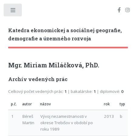
Toggle
Katedra ekonomickej a sociálnej geografie,
demografie a územného rozvoja
Mgr. Miriam Miláčková, PhD.
Archív vedených prác
Celkový počet vedených prác:
1
| bakalárske:
1
| diplomové:
0
p.č.
autor
názov
rok
typ
1
Béreš
Vývoj nezamestnanosti v
2013
b
Martin
okrese Trebišov v období po
roku 1989