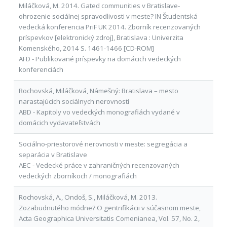
Miláčková, M. 2014. Gated communities v Bratislave-
ohrozenie sociálnej spravodlivosti v meste? IN Študentská
vedecká konferencia PriF UK 2014. Zborník recenzovaných
príspevkov [elektronický zdroj], Bratislava : Univerzita
Komenského, 2014 S. 1461-1466 [CD-ROM]
AFD - Publikované príspevky na domácich vedeckých
konferenciách
Rochovská, Miláčková, Námešný: Bratislava – mesto
narastajúcich sociálnych nerovností
ABD - Kapitoly vo vedeckých monografiách vydané v
domácich vydavateľstvách
Sociálno-priestorové nerovnosti v meste: segregácia a
separácia v Bratislave
AEC - Vedecké práce v zahraničných recenzovaných
vedeckých zborníkoch / monografiách
Rochovská, A., Ondoš, S., Miláčková, M. 2013.
Zozabudnutého módne? O gentrifikácii v súčasnom meste,
Acta Geographica Universitatis Comenianea, Vol. 57, No. 2,