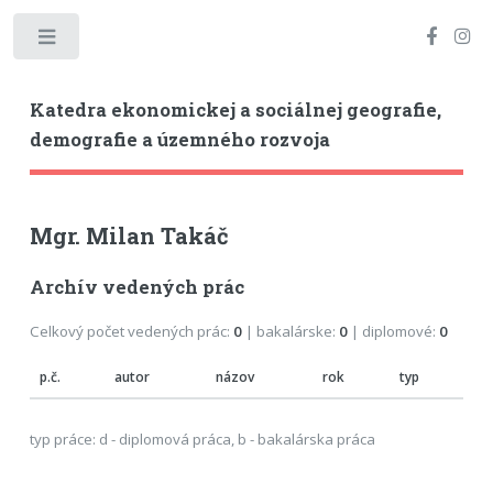
Toggle
Katedra ekonomickej a sociálnej geografie,
demografie a územného rozvoja
Mgr. Milan Takáč
Archív vedených prác
Celkový počet vedených prác:
0
| bakalárske:
0
| diplomové:
0
p.č.
autor
názov
rok
typ
typ práce: d - diplomová práca, b - bakalárska práca