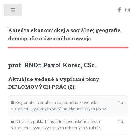
Toggle
Katedra ekonomickej a sociálnej geografie,
demografie a územného rozvoja
prof. RNDr. Pavol Korec, CSc.
Aktuálne vedené a vypísané témy
DIPLOMOVÝCH PRÁC (2):
Regionálna variabilita západného Slovenska
(1.r)
v kontexte vybraných sociálno-ekonomických javov
Nitra ako príklad "modelu slovenského mesta"
(1.r)
v kontexte vývoja vybraných urbánnych štruktúr.