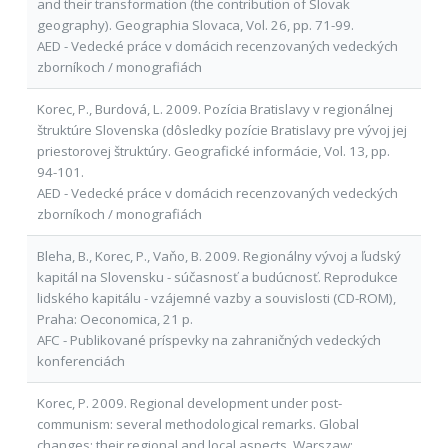
and their transformation (the contribution of Slovak
geography). Geographia Slovaca, Vol. 26, pp. 71-99.
AED - Vedecké práce v domácich recenzovaných vedeckých
zborníkoch / monografiách
Korec, P., Burdová, L. 2009. Pozícia Bratislavy v regionálnej
štruktúre Slovenska (dôsledky pozície Bratislavy pre vývoj jej
priestorovej štruktúry. Geografické informácie, Vol. 13, pp.
94-101.
AED - Vedecké práce v domácich recenzovaných vedeckých
zborníkoch / monografiách
Bleha, B., Korec, P., Vaňo, B. 2009. Regionálny vývoj a ľudský
kapitál na Slovensku - súčasnosť a budúcnosť. Reprodukce
lidského kapitálu - vzájemné vazby a souvislosti (CD-ROM),
Praha: Oeconomica, 21 p.
AFC - Publikované príspevky na zahraničných vedeckých
konferenciách
Korec, P. 2009. Regional development under post-
communism: several methodological remarks. Global
changes: their regional and local aspects, Warszaw: