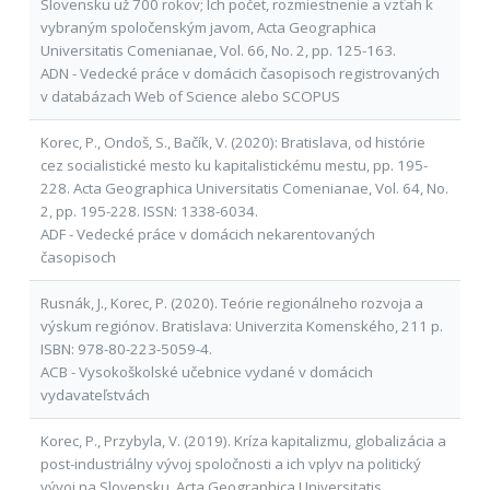
Slovensku už 700 rokov; Ich počet, rozmiestnenie a vzťah k
vybraným spoločenským javom, Acta Geographica
Universitatis Comenianae, Vol. 66, No. 2, pp. 125-163.
ADN - Vedecké práce v domácich časopisoch registrovaných
v databázach Web of Science alebo SCOPUS
Korec, P., Ondoš, S., Bačík, V. (2020): Bratislava, od histórie
cez socialistické mesto ku kapitalistickému mestu, pp. 195-
228. Acta Geographica Universitatis Comenianae, Vol. 64, No.
2, pp. 195-228. ISSN: 1338-6034.
ADF - Vedecké práce v domácich nekarentovaných
časopisoch
Rusnák, J., Korec, P. (2020). Teórie regionálneho rozvoja a
výskum regiónov. Bratislava: Univerzita Komenského, 211 p.
ISBN: 978-80-223-5059-4.
ACB - Vysokoškolské učebnice vydané v domácich
vydavateľstvách
Korec, P., Przybyla, V. (2019). Kríza kapitalizmu, globalizácia a
post-industriálny vývoj spoločnosti a ich vplyv na politický
vývoj na Slovensku, Acta Geographica Universitatis