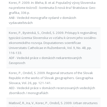
Korec, P. 2009. In: Bleha, B. et al. Populačný vývoj Slovenska
na prelome tisícročí - kontinuita či nová éra? Bratislava: Geo-
grafika, 336 p.
AAB - Vedecké monografie vydané v domácich
vydavateľstvách
Korec, P., Bystrická, S., Ondoš, S. 2009. Prístupy k regionálnej
typizácii územia Slovenska vo vzťahu k úrovni jeho sociálno-
ekonomického rozvoja. Disputationes scientificae
Universitatis Catholicae in Ružomberok, Vol. 9, No. 4B, pp.
116-133.
ADF - Vedecké práce v domácich nekarentovaných
časopisoch
Korec, P., Ondoš, S. 2009. Regional structure of the Slovak
Republic in the works of Slovak geographers. Geographia
Slovaca, Vol. 26, pp. 121-141.
AED - Vedecké práce v domácich recenzovaných vedeckých
zborníkoch / monografiách
Matlovič, R., Ira, V., Korec, P., Ondoš, S. 2009. Urban structures