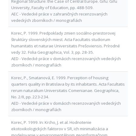
Regional Structure: the Case of Central Europe. Gifu: Gifu
University, Faculty of Education, pp. 488-509.
AEC - Vedecké práce v zahraničných recenzovaných
vedeckých zborníkoch / monografiách
Korec, P. 1999. Predpoklady zmien sociálno-priestorovej
štruktúry slovenských miest. Acta Facultatis studiorum
humanitatis et naturae Universitatis Prešoviensis. Prírodné
vedy 32. Folia Geographica, Vol. 3, pp. 28-35.
AED - Vedecké práce v domácich recenzovaných vedeckých
zborníkoch / monografiách
Korec, P., Smatanová, E. 1999. Perception of housing
quarters quality in Bratislava by its inhabitants. Acta Facultatis
rerum naturalium Universitatis Comenianae. Geographica,
No. 2/II, pp. 223-234.
AED - Vedecké práce v domácich recenzovaných vedeckých
zborníkoch / monografiách
Korec, P. 1999. In: Krcho, J. et al. Hodnotenie
ekotoxikologických faktorov v SR, ich minimalizácia a
modelovanie v environmentálnom geoinformačnom