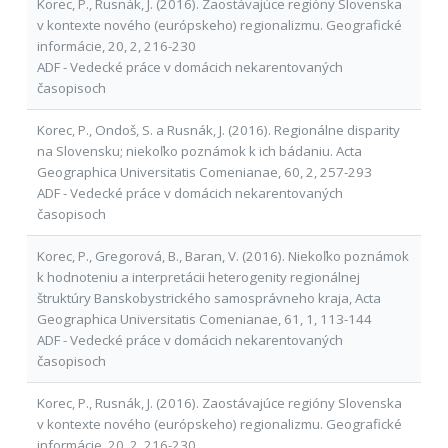
Korec, P., Rusnák, J. (2016). Zaostávajúce regióny Slovenska
v kontexte nového (európskeho) regionalizmu. Geografické
informácie, 20, 2, 216-230
ADF - Vedecké práce v domácich nekarentovaných
časopisoch
Korec, P., Ondoš, S. a Rusnák, J. (2016). Regionálne disparity
na Slovensku; niekoľko poznámok k ich bádaniu. Acta
Geographica Universitatis Comenianae, 60, 2, 257-293
ADF - Vedecké práce v domácich nekarentovaných
časopisoch
Korec, P., Gregorová, B., Baran, V. (2016). Niekoľko poznámok
k hodnoteniu a interpretácii heterogenity regionálnej
štruktúry Banskobystrického samosprávneho kraja, Acta
Geographica Universitatis Comenianae, 61, 1, 113-144
ADF - Vedecké práce v domácich nekarentovaných
časopisoch
Korec, P., Rusnák, J. (2016). Zaostávajúce regióny Slovenska
v kontexte nového (európskeho) regionalizmu. Geografické
informácie, 20, 2, 216-230