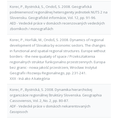
Korec, P., Bystrická, S., Ondoš, S. 2008. Geografická
podmienenosť regionálnej heterogenity jednotiek NUTS 2 na
Slovensku. Geografické informácie, Vol. 12, pp. 91-96.
AED - Vedecké práce v domácich recenzovaných vedeckých
zborníkoch / monografiách
Korec, P., Horňák, M., Ondoš, S. 2008. Dynamics of regional
development of Slovakia by economic sectors. The changes
in functional and spatial regional structures. Europe without
borders - the new qualaity of space / Przekształcenia
regionalnych struktur funkcjonalno przestrzennych. Europa
bez granic - nowa jakość przestrzeni, Wrocław: Instytut
Geografii i Rozwoju Regionalnego, pp. 231-241.
XXX - Iná ako A kategória
Korec, P., Bystrická, S. 2008. Dynamika hierarchickej
organizácie regionálnej štruktúry Slovenska. Geographia
Cassoviensis, Vol. 2, No. 2, pp. 80-87.
ADF - Vedecké práce v domácich nekarentovaných
časopisoch