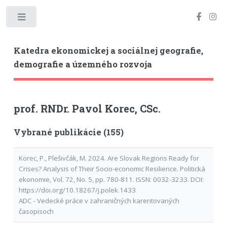
Toggle
Katedra ekonomickej a sociálnej geografie,
demografie a územného rozvoja
prof. RNDr. Pavol Korec, CSc.
Vybrané publikácie (155)
Korec, P., Plešivčák, M. 2024. Are Slovak Regions Ready for
Crises? Analysis of Their Socio-economic Resilience. Politická
ekonomie, Vol. 72, No. 5, pp. 780-811. ISSN: 0032-3233. DOI:
https://doi.org/10.18267/j.polek.1433
ADC - Vedecké práce v zahraničných karentovaných
časopisoch