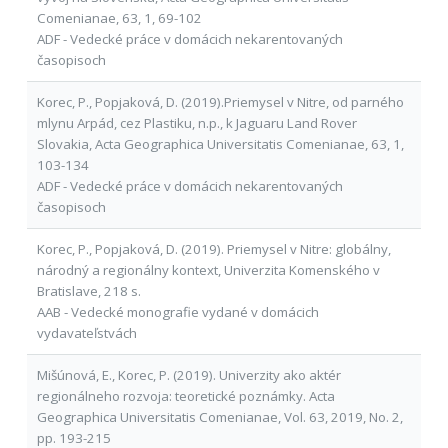
Comenianae, 63, 1, 69-102
ADF - Vedecké práce v domácich nekarentovaných
časopisoch
Korec, P., Popjaková, D. (2019).Priemysel v Nitre, od parného
mlynu Arpád, cez Plastiku, n.p., k Jaguaru Land Rover
Slovakia, Acta Geographica Universitatis Comenianae, 63, 1,
103-134
ADF - Vedecké práce v domácich nekarentovaných
časopisoch
Korec, P., Popjaková, D. (2019). Priemysel v Nitre: globálny,
národný a regionálny kontext, Univerzita Komenského v
Bratislave, 218 s.
AAB - Vedecké monografie vydané v domácich
vydavateľstvách
Mišúnová, E., Korec, P. (2019). Univerzity ako aktér
regionálneho rozvoja: teoretické poznámky. Acta
Geographica Universitatis Comenianae, Vol. 63, 2019, No. 2,
pp. 193-215