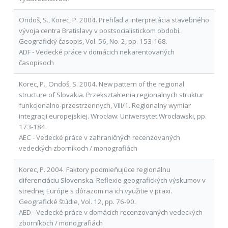
Ondoš, S., Korec, P. 2004. Prehľad a interpretácia stavebného
vývoja centra Bratislavy v postsocialistickom období.
Geografický časopis, Vol. 56, No. 2, pp. 153-168.
ADF - Vedecké práce v domácich nekarentovaných
časopisoch
Korec, P., Ondoš, S. 2004. New pattern of the regional
structure of Slovakia. Przekształcenia regionalnych struktur
funkcjonalno-przestrzennych, VIII/1. Regionalny wymiar
integracji europejskiej. Wrocław: Uniwersytet Wrocławski, pp.
173-184.
AEC - Vedecké práce v zahraničných recenzovaných
vedeckých zborníkoch / monografiách
Korec, P. 2004. Faktory podmieňujúce regionálnu
diferenciáciu Slovenska. Reflexie geografických výskumov v
strednej Európe s dôrazom na ich využitie v praxi.
Geografické štúdie, Vol. 12, pp. 76-90.
AED - Vedecké práce v domácich recenzovaných vedeckých
zborníkoch / monografiách