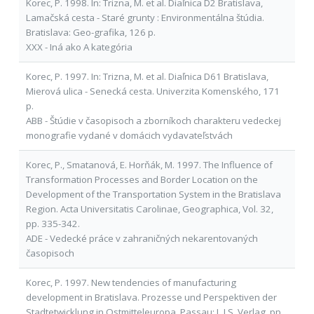
Korec, P. 1998. In: Trizna, M. et al. Diaľnica D2 Bratislava,
Lamačská cesta - Staré grunty : Environmentálna štúdia.
Bratislava: Geo-grafika, 126 p.
XXX - Iná ako A kategória
Korec, P. 1997. In: Trizna, M. et al. Diaľnica D61 Bratislava,
Mierová ulica - Senecká cesta. Univerzita Komenského, 171
p.
ABB - Štúdie v časopisoch a zborníkoch charakteru vedeckej
monografie vydané v domácich vydavateľstvách
Korec, P., Smatanová, E. Horňák, M. 1997. The Influence of
Transformation Processes and Border Location on the
Development of the Transportation System in the Bratislava
Region. Acta Universitatis Carolinae, Geographica, Vol. 32,
pp. 335-342.
ADE - Vedecké práce v zahraničných nekarentovaných
časopisoch
Korec, P. 1997. New tendencies of manufacturing
development in Bratislava. Prozesse und Perspektiven der
Stadtetwicklung in Ostmitteleuropa. Passau: L.I.S. Verlag, pp.