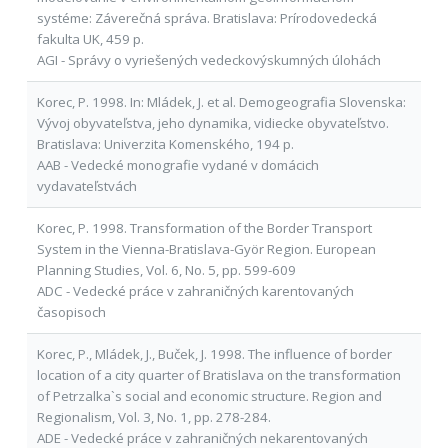
systéme: Záverečná správa. Bratislava: Prírodovedecká
fakulta UK, 459 p.
AGI - Správy o vyriešených vedeckovýskumných úlohách
Korec, P. 1998. In: Mládek, J. et al. Demogeografia Slovenska:
Vývoj obyvateľstva, jeho dynamika, vidiecke obyvateľstvo.
Bratislava: Univerzita Komenského, 194 p.
AAB - Vedecké monografie vydané v domácich
vydavateľstvách
Korec, P. 1998. Transformation of the Border Transport
System in the Vienna-Bratislava-Györ Region. European
Planning Studies, Vol. 6, No. 5, pp. 599-609
ADC - Vedecké práce v zahraničných karentovaných
časopisoch
Korec, P., Mládek, J., Buček, J. 1998. The influence of border
location of a city quarter of Bratislava on the transformation
of Petrzalka`s social and economic structure. Region and
Regionalism, Vol. 3, No. 1, pp. 278-284.
ADE - Vedecké práce v zahraničných nekarentovaných