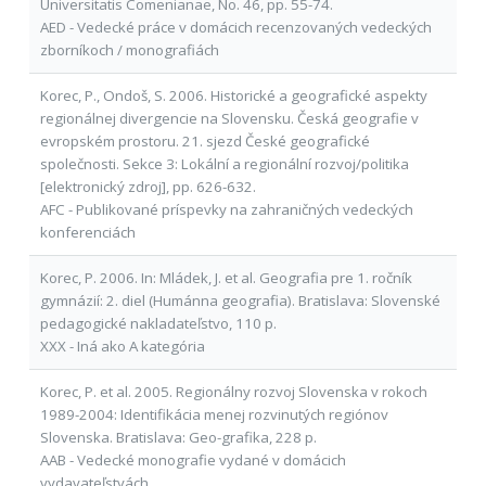
Universitatis Comenianae, No. 46, pp. 55-74.
AED - Vedecké práce v domácich recenzovaných vedeckých
zborníkoch / monografiách
Korec, P., Ondoš, S. 2006. Historické a geografické aspekty
regionálnej divergencie na Slovensku. Česká geografie v
evropském prostoru. 21. sjezd České geografické
společnosti. Sekce 3: Lokální a regionální rozvoj/politika
[elektronický zdroj], pp. 626-632.
AFC - Publikované príspevky na zahraničných vedeckých
konferenciách
Korec, P. 2006. In: Mládek, J. et al. Geografia pre 1. ročník
gymnázií: 2. diel (Humánna geografia). Bratislava: Slovenské
pedagogické nakladateľstvo, 110 p.
XXX - Iná ako A kategória
Korec, P. et al. 2005. Regionálny rozvoj Slovenska v rokoch
1989-2004: Identifikácia menej rozvinutých regiónov
Slovenska. Bratislava: Geo-grafika, 228 p.
AAB - Vedecké monografie vydané v domácich
vydavateľstvách