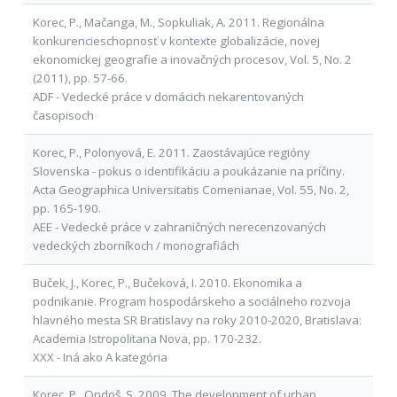
Korec, P., Mačanga, M., Sopkuliak, A. 2011. Regionálna
konkurencieschopnosť v kontexte globalizácie, novej
ekonomickej geografie a inovačných procesov, Vol. 5, No. 2
(2011), pp. 57-66.
ADF - Vedecké práce v domácich nekarentovaných
časopisoch
Korec, P., Polonyová, E. 2011. Zaostávajúce regióny
Slovenska - pokus o identifikáciu a poukázanie na príčiny.
Acta Geographica Universitatis Comenianae, Vol. 55, No. 2,
pp. 165-190.
AEE - Vedecké práce v zahraničných nerecenzovaných
vedeckých zborníkoch / monografiách
Buček, J., Korec, P., Bučeková, I. 2010. Ekonomika a
podnikanie. Program hospodárskeho a sociálneho rozvoja
hlavného mesta SR Bratislavy na roky 2010-2020, Bratislava:
Academia Istropolitana Nova, pp. 170-232.
XXX - Iná ako A kategória
Korec, P., Ondoš, S. 2009. The development of urban