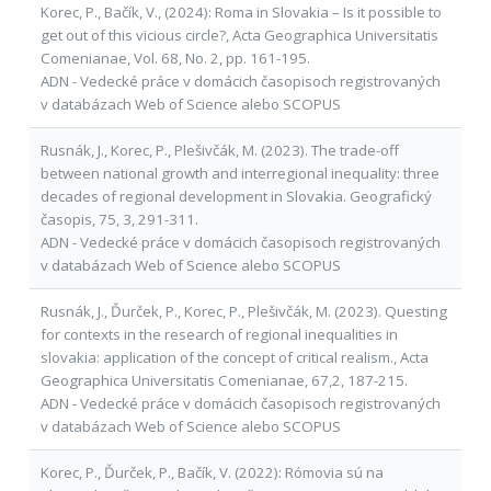
Korec, P., Bačík, V., (2024): Roma in Slovakia – Is it possible to
get out of this vicious circle?, Acta Geographica Universitatis
Comenianae, Vol. 68, No. 2, pp. 161-195.
ADN - Vedecké práce v domácich časopisoch registrovaných
v databázach Web of Science alebo SCOPUS
Rusnák, J., Korec, P., Plešivčák, M. (2023). The trade-off
between national growth and interregional inequality: three
decades of regional development in Slovakia. Geografický
časopis, 75, 3, 291-311.
ADN - Vedecké práce v domácich časopisoch registrovaných
v databázach Web of Science alebo SCOPUS
Rusnák, J., Ďurček, P., Korec, P., Plešivčák, M. (2023). Questing
for contexts in the research of regional inequalities in
slovakia: application of the concept of critical realism., Acta
Geographica Universitatis Comenianae, 67,2, 187-215.
ADN - Vedecké práce v domácich časopisoch registrovaných
v databázach Web of Science alebo SCOPUS
Korec, P., Ďurček, P., Bačík, V. (2022): Rómovia sú na