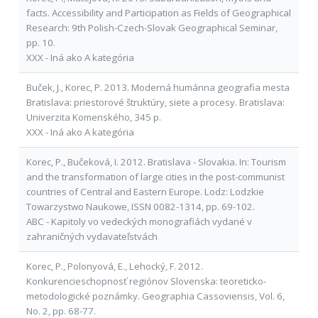
facts. Accessibility and Participation as Fields of Geographical
Research: 9th Polish-Czech-Slovak Geographical Seminar,
pp. 10.
XXX - Iná ako A kategória
Buček, J., Korec, P. 2013. Moderná humánna geografia mesta
Bratislava: priestorové štruktúry, siete a procesy. Bratislava:
Univerzita Komenského, 345 p.
XXX - Iná ako A kategória
Korec, P., Bučeková, I. 2012. Bratislava - Slovakia. In: Tourism
and the transformation of large cities in the post-communist
countries of Central and Eastern Europe. Lodz: Lodzkie
Towarzystwo Naukowe, ISSN 0082-1314, pp. 69-102.
ABC - Kapitoly vo vedeckých monografiách vydané v
zahraničných vydavateľstvách
Korec, P., Polonyová, E., Lehocký, F. 2012.
Konkurencieschopnosť regiónov Slovenska: teoreticko-
metodologické poznámky. Geographia Cassoviensis, Vol. 6,
No. 2, pp. 68-77.