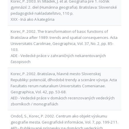
Korec, P. 2003. In: Mládek, J. et al. Geografia pre 1. ročník
gymnázií: 2. diel (Humánna geografia). Bratislava: Slovenské
pedagogické nakladateľstvo, 110 p.
XXX - Iná ako A kategória
Korec, P. 2002. The transformation of basic functions of
Bratislava after 1989: trends and spatial consequences. Acta
Universitatis Carolinae, Geographica, Vol. 37, No. 2, pp. 85-
103.
ADE - Vedecké práce v zahraničných nekarentovaných
časopisoch
Korec, P. 2002. Bratislava, hlavné mesto Slovenskej
Republiky: potenciál, dlhodobé trendy a scenáre vývoja. Acta
Facultatis rerum naturalium Universitatis Comenianae.
Geographica, Vol. 42, pp. 53-68.
AED - Vedecké práce v domácich recenzovaných vedeckých
zborníkoch / monografiách
Ondoš, S., Korec, P. 2002. Centrum ako objekt výskumu
geografie mesta. Geografické informácie, Vol. 7, pp. 199-211.
AFD - Publikované príspevky na domácich vedeckých