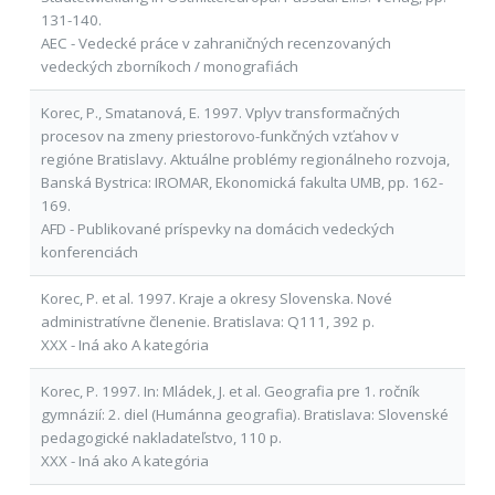
131-140.
AEC - Vedecké práce v zahraničných recenzovaných
vedeckých zborníkoch / monografiách
Korec, P., Smatanová, E. 1997. Vplyv transformačných
procesov na zmeny priestorovo-funkčných vzťahov v
regióne Bratislavy. Aktuálne problémy regionálneho rozvoja,
Banská Bystrica: IROMAR, Ekonomická fakulta UMB, pp. 162-
169.
AFD - Publikované príspevky na domácich vedeckých
konferenciách
Korec, P. et al. 1997. Kraje a okresy Slovenska. Nové
administratívne členenie. Bratislava: Q111, 392 p.
XXX - Iná ako A kategória
Korec, P. 1997. In: Mládek, J. et al. Geografia pre 1. ročník
gymnázií: 2. diel (Humánna geografia). Bratislava: Slovenské
pedagogické nakladateľstvo, 110 p.
XXX - Iná ako A kategória