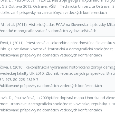
ová, D., Paulovičová, I. (2012): Nástroje geografických informačn
k GIS Ostrava 2012; Ostrava, VŠB – Technická Univerzita Ostrava; 
Publikované príspevky na zahraničných vedeckých konferenciách
M., et al. (2011): Historický atlas ECAV na Slovensku; Liptovský Mik
Vedecké monografie vydané v domácich vydavateľstvách
čová, I. (2011): Priestorová autokorelácia národností na Slovensku 
íslo 7; Bratislava: Slovenská štatistická a demografická spoločnosť;
Publikované príspevky na domácich vedeckých konferenciách
ičová, I. (2010): Rekonštrukcia vybraného historického zdroja demog
ovedeckej fakulty UK 2010, Zborník recenzovaných príspevkov; Brati
SBN 978-80-223-2819-7
Publikované príspevky na domácich vedeckých konferenciách
ová, D., Paulovičová, I. (2009):Národopisná mapa Uhorska od Alexej
encie; Bratislava: Kartografická spoločnosť Slovenskej republiky; s
Publikované príspevky na domácich vedeckých konferenciách