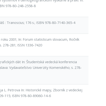
ých systémov v demogeografickom výskume a praxi. In:
ISBN 978-80-248-2558-8
uláš : Tranoscius; 176 s.; ISBN 978-80-7140-365-4
v roku 2001; In: Forum statisticum slovacum, Ročník
 s. 278-281; ISSN 1336-7420
rafických dát In: Študentská vedecká konferencia
slava: Vydavateľstvo Univerzity Komenského; s. 278-
a L. Petrova In: Historické mapy, Zborník z vedeckej
. 109-115; ISBN 978-80-89060-14-6