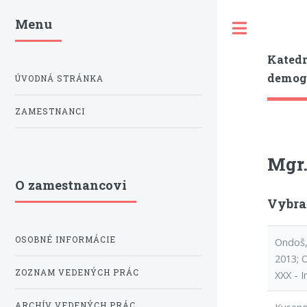
Menu
Toggle
Katedr
demogr
ÚVODNÁ STRÁNKA
ZAMESTNANCI
Mgr.
O zamestnancovi
Vybra
OSOBNÉ INFORMÁCIE
Ondoš, 
2013; 
ZOZNAM VEDENÝCH PRÁC
XXX - I
ARCHÍV VEDENÝCH PRÁC