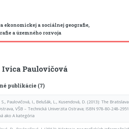
a ekonomickej a sociálnej geografie,
afie a územného rozvoja
 Ivica Paulovičová
né publikácie (7)
S., Paulovičová, I., Belušák, L., Kusendová, D. (2013): The Bratislava
Ostrava, VŠB – Technická Univerzita Ostrava; ISBN 978-80-248-295
ná ako A kategória