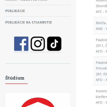
Kusend
Sborní
PUBLIKÁCIE
AFC - 
Benža, 
PUBLIKÁCIE NA STIAHNUTIE
AAB - 
Paulovi
2011, Č
AFD - 
Paulov
Prírod
281; I
Štúdium
AFD - 
Kusend
konfer
AFD - 