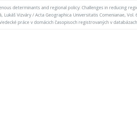
ous determinants and regional policy: Challenges in reducing region
á, Lukáš Vizváry / Acta Geographica Universitatis Comenianae, Vol. 6
Vedecké práce v domácich časopisoch registrovaných v databázac