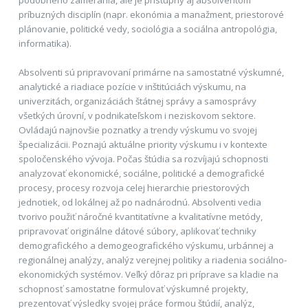
príbuzných disciplín (napr. ekonómia a manažment, priestorové
plánovanie, politické vedy, sociológia a sociálna antropológia,
informatika).
Absolventi sú pripravovaní primárne na samostatné výskumné,
analytické a riadiace pozície v inštitúciách výskumu, na
univerzitách, organizáciách štátnej správy a samosprávy
všetkých úrovní, v podnikateľskom i neziskovom sektore.
Ovládajú najnovšie poznatky a trendy výskumu vo svojej
špecializácii. Poznajú aktuálne priority výskumu i v kontexte
spoločenského vývoja. Počas štúdia sa rozvíjajú schopnosti
analyzovať ekonomické, sociálne, politické a demografické
procesy, procesy rozvoja celej hierarchie priestorových
jednotiek, od lokálnej až po nadnárodnú. Absolventi vedia
tvorivo použiť náročné kvantitatívne a kvalitatívne metódy,
pripravovať originálne dátové súbory, aplikovať techniky
demografického a demogeografického výskumu, urbánnej a
regionálnej analýzy, analýz verejnej politiky a riadenia sociálno-
ekonomických systémov. Veľký dôraz pri príprave sa kladie na
schopnosť samostatne formulovať výskumné projekty,
prezentovať výsledky svojej práce formou štúdií, analýz,