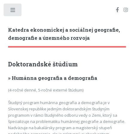
Toggle
Katedra ekonomickej a sociálnej geografie,
demografie a územného rozvoja
Doktorandské štúdium
» Humánna geografia a demografia
(4-ročné denné, 5-ročné externé štúdium)
Študijný program humánna geografia a demografia je v
Slovenskej republike jediným doktorandským študijným
programom v rámci študijného odboru vedy o Zemi, ktorý sa
špecializuje na problematiku humánnej geografie a demografie.
Nadväzuje na bakalársky program a magisterský stupeň
podobného zamerania, ale je prístupný aj absolventom