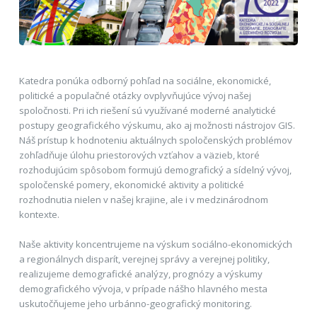
Katedra ponúka odborný pohľad na sociálne, ekonomické,
politické a populačné otázky ovplyvňujúce vývoj našej
spoločnosti. Pri ich riešení sú využívané moderné analytické
postupy geografického výskumu, ako aj možnosti nástrojov GIS.
Náš prístup k hodnoteniu aktuálnych spoločenských problémov
zohľadňuje úlohu priestorových vzťahov a väzieb, ktoré
rozhodujúcim spôsobom formujú demografický a sídelný vývoj,
spoločenské pomery, ekonomické aktivity a politické
rozhodnutia nielen v našej krajine, ale i v medzinárodnom
kontexte.
Naše aktivity koncentrujeme na výskum sociálno-ekonomických
a regionálnych disparít, verejnej správy a verejnej politiky,
realizujeme demografické analýzy, prognózy a výskumy
demografického vývoja, v prípade nášho hlavného mesta
uskutočňujeme jeho urbánno-geografický monitoring.