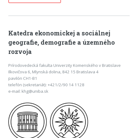
Katedra ekonomickej a sociálnej
geografie, demografie a územného
rozvoja
Prírodovedecká fakulta Univerzity Komenského v Bratislave
Ilkovičova 6, Mlynská dolina, 842 15 Bratislava 4
pavilón CH1-B1
telefón (sekretariát): +421/2/90 14 1128
e-mail: khg@uniba.sk