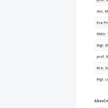
doc. M
Eva Pr
RNDr. 
Mgr. M
prof. 
M.A. S
Mgr. L
Absolv