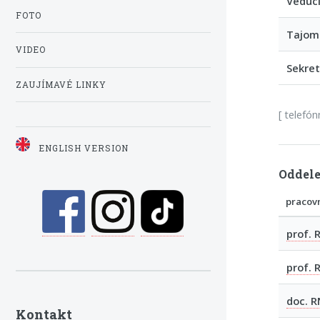
Vedúci
FOTO
Tajomn
VIDEO
Sekret
ZAUJÍMAVÉ LINKY
[ telefón
ENGLISH VERSION
Oddele
pracov
prof. 
prof. 
doc. R
Kontakt