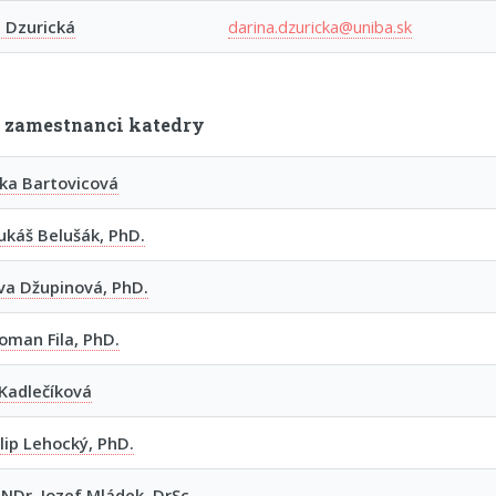
 Dzurická
darina.dzuricka@uniba.sk
 zamestnanci katedry
ka Bartovicová
ukáš Belušák, PhD.
va Džupinová, PhD.
oman Fila, PhD.
Kadlečíková
ilip Lehocký, PhD.
RNDr. Jozef Mládek, DrSc.