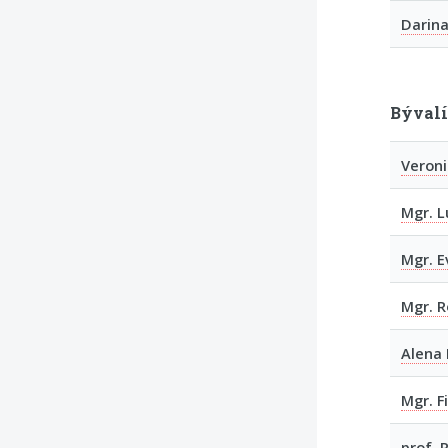
Darina
Bývalí
Veroni
Mgr. L
Mgr. E
Mgr. R
Alena 
Mgr. F
prof. 