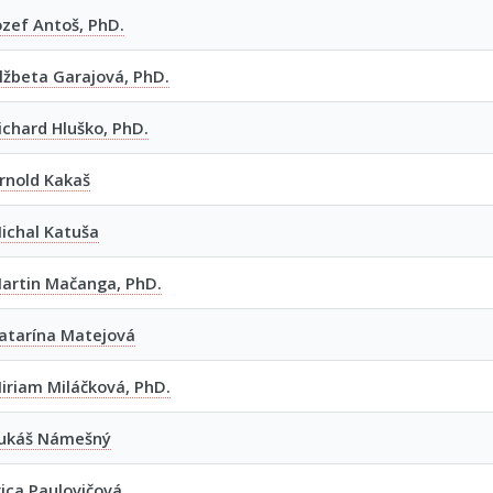
ozef Antoš, PhD.
lžbeta Garajová, PhD.
ichard Hluško, PhD.
rnold Kakaš
ichal Katuša
artin Mačanga, PhD.
atarína Matejová
iriam Miláčková, PhD.
Lukáš Námešný
vica Paulovičová