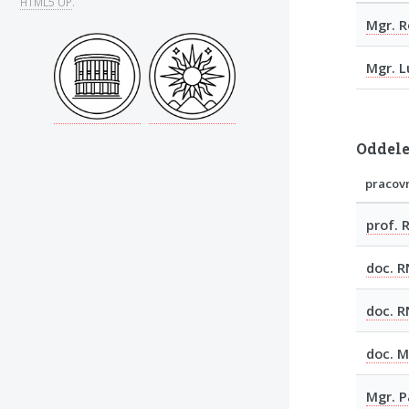
HTML5 UP
.
Mgr. 
Mgr. L
Oddele
pracov
prof. 
doc. R
doc. R
doc. M
Mgr. P