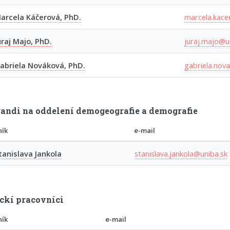
arcela Káčerová, PhD.
marcela.kace
uraj Majo, PhD.
juraj.majo@u
abriela Nováková, PhD.
gabriela.nov
andi na oddelení demogeografie a demografie
ník
e-mail
tanislava Jankola
stanislava.jankola@uniba.sk
ckí pracovníci
ník
e-mail