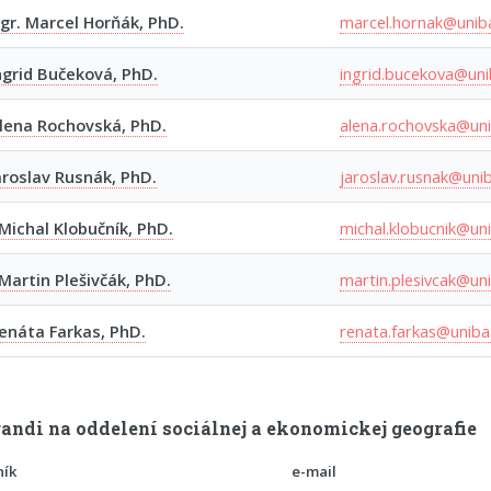
gr. Marcel Horňák, PhD.
marcel.hornak@unib
ngrid Bučeková, PhD.
ingrid.bucekova@uni
lena Rochovská, PhD.
alena.rochovska@uni
aroslav Rusnák, PhD.
jaroslav.rusnak@unib
Michal Klobučník, PhD.
michal.klobucnik@uni
Martin Plešivčák, PhD.
martin.plesivcak@uni
enáta Farkas, PhD.
renata.farkas@uniba
andi na oddelení sociálnej a ekonomickej geografie
ník
e-mail