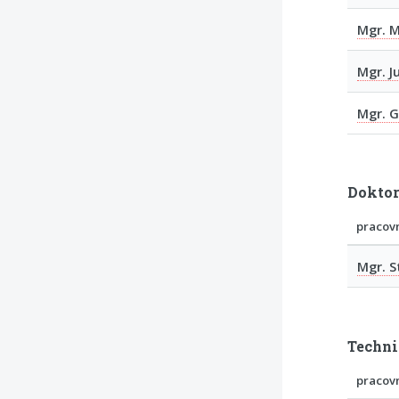
Mgr. M
Mgr. J
Mgr. G
Doktor
pracov
Mgr. S
Techni
pracov