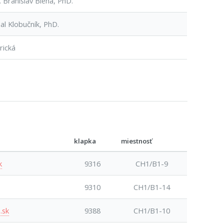
 Branislav Bleha, PhD.
al Klobučník, PhD.
rická
klapka
miestnosť
k
9316
CH1/B1-9
9310
CH1/B1-14
.sk
9388
CH1/B1-10