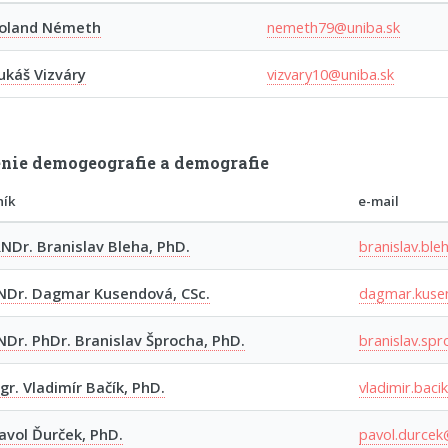
Roland Németh
nemeth79@uniba.sk
ukáš Vizváry
vizvary10@uniba.sk
nie demogeografie a demografie
ník
e-mail
RNDr. Branislav Bleha, PhD.
branislav.ble
NDr. Dagmar Kusendová, CSc.
dagmar.kuse
NDr. PhDr. Branislav Šprocha, PhD.
branislav.sp
gr. Vladimír Bačík, PhD.
vladimir.baci
avol Ďurček, PhD.
pavol.durcek