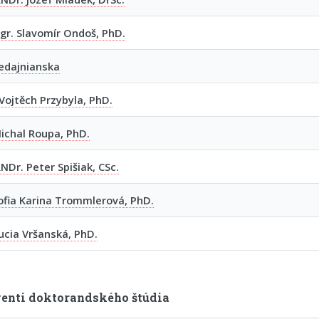
gr. Slavomír Ondoš, PhD.
edajnianska
Vojtěch Przybyla, PhD.
ichal Roupa, PhD.
RNDr. Peter Spišiak, CSc.
ofia Karina Trommlerová, PhD.
ucia Vršanská, PhD.
enti doktorandského štúdia