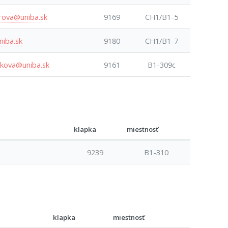
rova@uniba.sk
9169
CH1/B1-5
niba.sk
9180
CH1/B1-7
akova@uniba.sk
9161
B1-309c
klapka
miestnosť
9239
B1-310
klapka
miestnosť