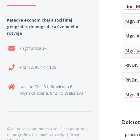
doc. M
Katedra ekonomickej a sociálnej
Mgr. I
geografie, demografie a územného
rozvoja
Mgr. A
khg@uniba.sk
Mgr. J
RNDr. 
+421/2/90 14 1128
RNDr. 
pavilón CH1-B1, Ilkovičova 6,
Mlynská dolina, 842 15 Bratislava 4
Mgr. R
Doktor
© Katedra ekonomickej a sociálnej geografie,
pracov
demografie a územného rozvoja | Dizajn: