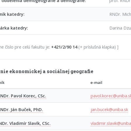
 oddelenia demogeografie a demografie:
prof. RNDr.
ík katedry:
RNDr. Mich
árka katedry:
Darina Dzu
ne číslo pre celú fakultu je:
+421/2/90 14
(+ príslušná klapka) ]
nie ekonomickej a sociálnej geografie
ník
e-mail
RNDr. Pavol Korec, CSc.
pavol.korec@uniba.s
RNDr. Ján Buček, PhD.
jan.bucek@uniba.sk
NDr. Vladimír Slavík, CSc.
vladimir.slavik@uniba