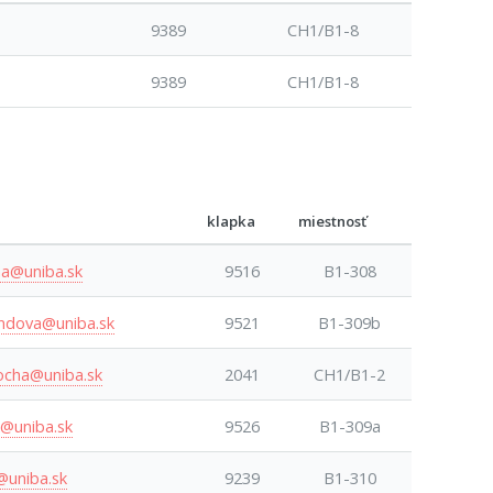
9389
CH1/B1-8
9389
CH1/B1-8
klapka
miestnosť
ha@uniba.sk
9516
B1-308
ndova@uniba.sk
9521
B1-309b
rocha@uniba.sk
2041
CH1/B1-2
k@uniba.sk
9526
B1-309a
@uniba.sk
9239
B1-310