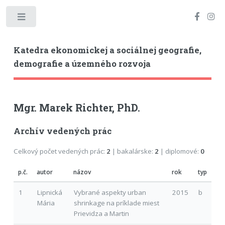
Toggle
Katedra ekonomickej a sociálnej geografie,
demografie a územného rozvoja
Mgr. Marek Richter, PhD.
Archív vedených prác
Celkový počet vedených prác:
2
| bakalárske:
2
| diplomové:
0
p.č.
autor
názov
rok
typ
1
Lipnická
Vybrané aspekty urban
2015
b
Mária
shrinkage na príklade miest
Prievidza a Martin