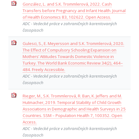
González, L. and S.K. Trommlerová, 2022. Cash
Transfers before Pregnancy and Infant Health. Journal
of Health Economics 83, 102622. Open Access.
ADC - Vedecké práce v zahraničných karentovaných
časopisoch
Gulesci, S., E. Meyersson and S.K. Trommlerová, 2020.
The Effect of Compulsory Schooling Expansion on
Mothers’ Attitudes Towards Domestic Violence in
Turkey. The World Bank Economic Review 34(2), 464–
484. Freely Accessible.
ADC - Vedecké práce v zahraničných karentovaných
časopisoch
Rieger, M., S.K. Trommlerová, R. Ban, K. Jeffers and M.
Hutmacher, 2019. Temporal Stability of Child Growth
Associations in Demographic and Health Surveys in 25
Countries. SSM – Population Health 7, 100352. Open
Access.
ADC - Vedecké práce v zahraničných karentovaných
časopisoch