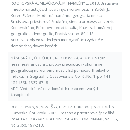
ROCHOVSKÁ A., MILÁČKOVÁ, M., NÁMEŠNÝ L. 2013. Bratislava
- mesto narastajúcich sociálnych nerovností. In: Buček, J.,
Korec, P. (eds): Moderná humánna geografia mesta
Bratislava: priestorové štruktúry, siete a procesy. Univerzita
Komenského, Prírodovedecká fakulta, Katedra humánnej
geografie a demografie, Bratislava, pp. 89-118.
ABD - Kapitoly vo vedeckých monografiách vydané v
domácich vydavateľstvách
NÁMEŠNÝ, L., ĎURČEK, P., ROCHOVSKÁ, A. 2012. Vzťah
nezamestnanosti a chudoby pracujúcich - skúmanie
geografickej nerovnomernosti v EU pomocou Theilovho
indexu. In: Gegraphia Cassoviensis, Vol. 6, No. 1, pp. 141 -
151. ISSN 1337-6748
ADF - Vedecké práce v domácich nekarentovaných
časopisoch
ROCHOVSKÁ, A., NÁMEŠNÝ, L. 2012. Chudoba pracujúcich v
Európskej únii v roku 2009 - rozsah a priestorové špecifiká.
In: ACTA GEOGRAPHICA UNIVERSITATIS COMENIANAE, Vol. 56,
No. 2, pp. 197-213.