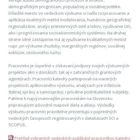
demografickým prognózam, populačnej a sociálnej politike.
Dôležité miesto vo vedeckom výskume si našlo rozpracovanie a
aplikácia exaktných metód modelovania, humánno-geografickej
regionalizácie, analýz priestorových sietí a tokov, využívanie GIS,
ako i prognózovania socioekonomických systémov. Na druhej
strane silné zastúpenie má aj využívanie kvalitatívnych metód
napr. pri výskume chudoby, marginálnych regiónov, sociálnej
exklúzie, cestovného ruchu.
Pracovisko je úspešné v získavaní podpory svojich výskumných
projektov ako v domácich, tak aj v zahraničných grantových
agentúrach. Pracovníci katedry participovali na viacerých
projektoch aplikovaného výskumu, analýzach pre inštitúcie
štátnej správy a samosprávy, i privátne podnikateľské subjekty.
Patríme k najvýznamnejším pracoviskám na Slovensku
pripravujúcim pôvodné mapové diela a atlasy. Výsledky
výskumu pracovníci pravidelne prezentujú v popredných
vedeckých časopisoch registrovaných v databázach SCI a
SCOPUS.
Prehľad vybraných vedeckých publikácií pracovníkov katedry