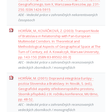
Geograficznego, tom X, Warszawa-Rzeszów, pp. 231-
250. ISSN 1426-5915
ADE - Vedecké práce v zahraničných nekarentovaných
časopisoch
HORŇÁK, M., KOVÁČIKOVÁ, Z. (2003): Transport Node
of Bratislava in Relationship with Pan-European
Multimodal Corridors. In: Theoretical and
Methodological Aspects of Geographical Space at The
Turn of Century, ed. A. Kowalczyk, Warsaw University,
pp. 143-150. [ISBN 83-89502-00-3]
AEC - Vedecké práce v zahraničných recenzovaných
vedeckých zborníkoch / monografiách
HORŇÁK, M. (2001): Dopravná integrácia Európy -
pozícia Slovenska a Bratislavy. In: Novák, S. (ed.),
Geografické aspekty středoevropského prostoru.
Sborník příspěvků z IX. ročníku konference, MU Brno,
pp. 48-52.
AEC - Vedecké práce v zahraničných recenzovaných
vedeckých zborníkoch / monografiách