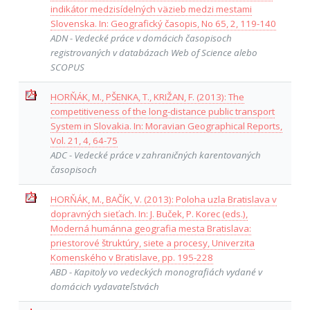
indikátor medzisídelných väzieb medzi mestami
Slovenska. In: Geografický časopis, No 65, 2, 119-140
ADN - Vedecké práce v domácich časopisoch
registrovaných v databázach Web of Science alebo
SCOPUS
HORŇÁK, M., PŠENKA, T., KRIŽAN, F. (2013): The
competitiveness of the long-distance public transport
System in Slovakia. In: Moravian Geographical Reports,
Vol. 21, 4, 64-75
ADC - Vedecké práce v zahraničných karentovaných
časopisoch
HORŇÁK, M., BAČÍK, V. (2013): Poloha uzla Bratislava v
dopravných sieťach. In: J. Buček, P. Korec (eds.),
Moderná humánna geografia mesta Bratislava:
priestorové štruktúry, siete a procesy, Univerzita
Komenského v Bratislave, pp. 195-228
ABD - Kapitoly vo vedeckých monografiách vydané v
domácich vydavateľstvách