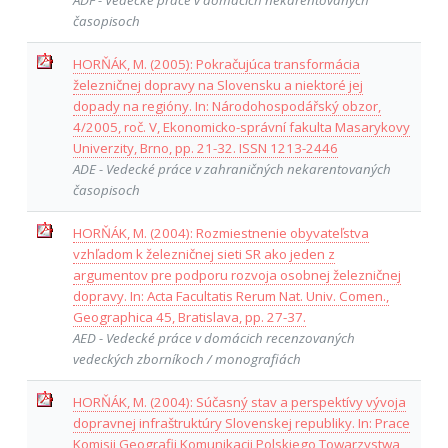
časopisoch
HORŇÁK, M. (2005): Pokračujúca transformácia
železničnej dopravy na Slovensku a niektoré jej
dopady na regióny. In: Národohospodářský obzor,
4/2005, roč. V, Ekonomicko-správní fakulta Masarykovy
Univerzity, Brno, pp. 21-32. ISSN 1213-2446
ADE - Vedecké práce v zahraničných nekarentovaných
časopisoch
HORŇÁK, M. (2004): Rozmiestnenie obyvateľstva
vzhľadom k železničnej sieti SR ako jeden z
argumentov pre podporu rozvoja osobnej železničnej
dopravy. In: Acta Facultatis Rerum Nat. Univ. Comen.,
Geographica 45, Bratislava, pp. 27-37.
AED - Vedecké práce v domácich recenzovaných
vedeckých zborníkoch / monografiách
HORŇÁK, M. (2004): Súčasný stav a perspektívy vývoja
dopravnej infraštruktúry Slovenskej republiky. In: Prace
Komisji Geografii Komunikacji Polskiego Towarzystwa