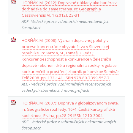
HORŇÁK, M. (2012): Dopravné náklady ako bariéra v
dochádzke do zamestnania. In: Geographia
Cassoviensis VI, 1 (2012), 23-31
ADF - Vedecké práce v domácich nekarentovaných
časopisoch
HORŇÁK, M. (2008): Význam dopravnej polohy v
procese koncentrácie obyvateľstva v Slovenskej
republike. In: Kvizda, M., Tomeš, Z. (eds.):
Konkurencieschopnost a konkurence v železniční
dopravě - ekonomické a regionální aspekty regulace
konkurenčního prostředí, zborník príspevkov Seminár
Telč 2008. pp. 132-141. ISBN 978-80-7399-557-7
AEC - Vedecké práce v zahraničných recenzovaných
vedeckých zborníkoch / monografiách
HORŇÁK, M. (2007): Doprava v globalizovanom svete.
In: Geografické rozhledy, 16/4. Česká kartografická
společnost, Praha, pp.28-29 ISSN 1210-3004.
ADE - Vedecké práce v zahraničných nekarentovaných
časopisoch