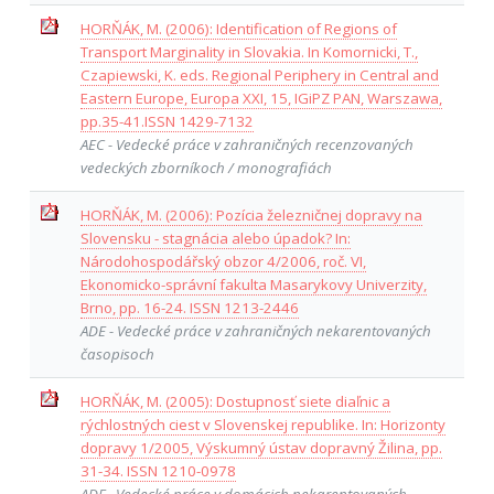
HORŇÁK, M. (2006): Identification of Regions of
Transport Marginality in Slovakia. In Komornicki, T.,
Czapiewski, K. eds. Regional Periphery in Central and
Eastern Europe, Europa XXI, 15, IGiPZ PAN, Warszawa,
pp.35-41.ISSN 1429-7132
AEC - Vedecké práce v zahraničných recenzovaných
vedeckých zborníkoch / monografiách
HORŇÁK, M. (2006): Pozícia železničnej dopravy na
Slovensku - stagnácia alebo úpadok? In:
Národohospodářský obzor 4/2006, roč. VI,
Ekonomicko-správní fakulta Masarykovy Univerzity,
Brno, pp. 16-24. ISSN 1213-2446
ADE - Vedecké práce v zahraničných nekarentovaných
časopisoch
HORŇÁK, M. (2005): Dostupnosť siete diaľnic a
rýchlostných ciest v Slovenskej republike. In: Horizonty
dopravy 1/2005, Výskumný ústav dopravný Žilina, pp.
31-34. ISSN 1210-0978
ADF - Vedecké práce v domácich nekarentovaných