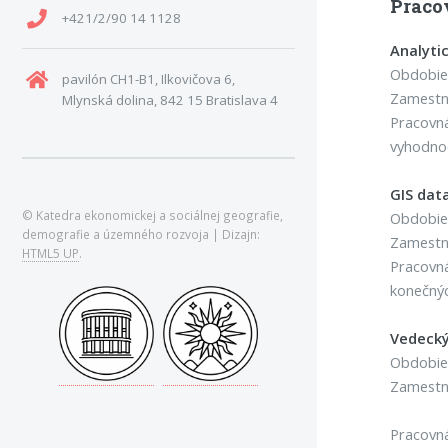
Praco
+421/2/90 14 1128
Analyti
Obdobie:
pavilón CH1-B1, Ilkovičova 6,
Zamestná
Mlynská dolina, 842 15 Bratislava 4
Pracovná
vyhodnoc
GIS data
© Katedra ekonomickej a sociálnej geografie,
Obdobie:
demografie a územného rozvoja | Dizajn:
Zamestná
HTML5 UP
.
Pracovná
konečný
Vedecký
Obdobie:
Zamestná
Pracovná