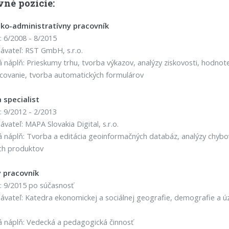
vné pozície:
cko-administratívny pracovník
 6/2008 - 8/2015
vateľ: RST GmbH, s.r.o.
 náplň: Prieskumy trhu, tvorba výkazov, analýzy ziskovosti, hodnote
ovanie, tvorba automatických formulárov
 specialist
 9/2012 - 2/2013
vateľ: MAPA Slovakia Digital, s.r.o.
 náplň: Tvorba a editácia geoinformačných databáz, analýzy chybovost
ch produktov
 pracovník
 9/2015 po súčasnosť
vateľ: Katedra ekonomickej a sociálnej geografie, demografie a ú
 náplň: Vedecká a pedagogická činnosť