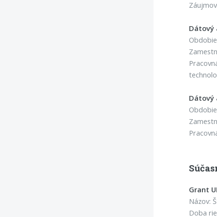
Záujmové
Dátový 
Obdobie:
Zamestná
Pracovná
technolo
Dátový 
Obdobie:
Zamestná
Pracovná
Súčas
Grant U
Názov: Š
Doba rie