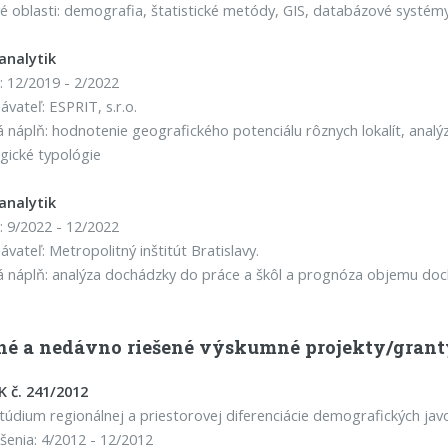
 oblasti: demografia, štatistické metódy, GIS, databázové systémy,
analytik
 12/2019 - 2/2022
vateľ: ESPRIT, s.r.o.
 náplň: hodnotenie geografického potenciálu rôznych lokalít, ana
gické typológie
analytik
 9/2022 - 12/2022
vateľ: Metropolitný inštitút Bratislavy.
 náplň: analýza dochádzky do práce a škôl a prognóza objemu do
né a nedávno riešené výskumné projekty/grant
K č. 241/2012
túdium regionálnej a priestorovej diferenciácie demografických jav
šenia: 4/2012 - 12/2012