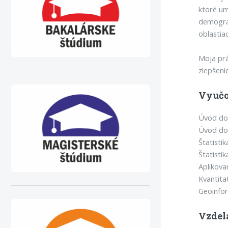
ktoré um
demograf
oblastia
Moja prá
zlepšeni
Vyučo
Úvod do
Úvod do 
Štatistik
Štatistik
Aplikova
Kvantita
Geoinfo
Vzdel