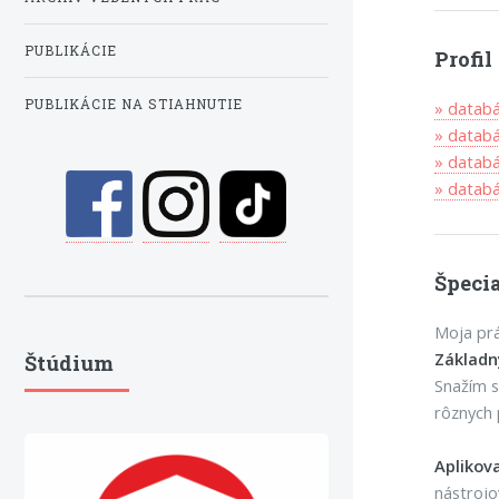
PUBLIKÁCIE
Profi
PUBLIKÁCIE NA STIAHNUTIE
» datab
» datab
» datab
» data
Špecia
Moja prá
Základ
Štúdium
Snažím s
rôznych 
Apliko
nástrojo