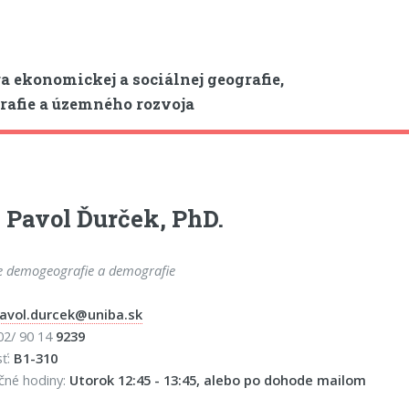
a ekonomickej a sociálnej geografie,
afie a územného rozvoja
 Pavol Ďurček, PhD.
e demogeografie a demografie
avol.durcek@uniba.sk
 02/ 90 14
9239
sť:
B1-310
čné hodiny:
Utorok 12:45 - 13:45, alebo po dohode mailom