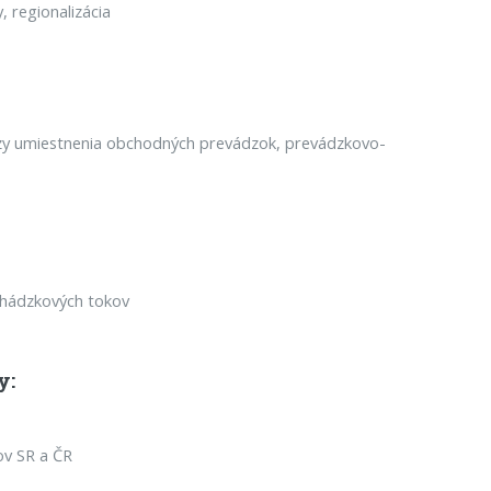
 regionalizácia
lýzy umiestnenia obchodných prevádzok, prevádzkovo-
chádzkových tokov
y:
ov SR a ČR