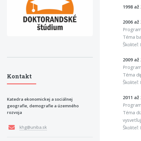
1998 až
2006 až 
Program:
Téma bak
Školiteľ:
2009 až 
Program:
Téma dip
Kontakt
Školiteľ
2011 až
Katedra ekonomickej a sociálnej
Program
geografie, demografie a územného
Téma diz
rozvoja
vysvetľu
Školiteľ
khg@uniba.sk