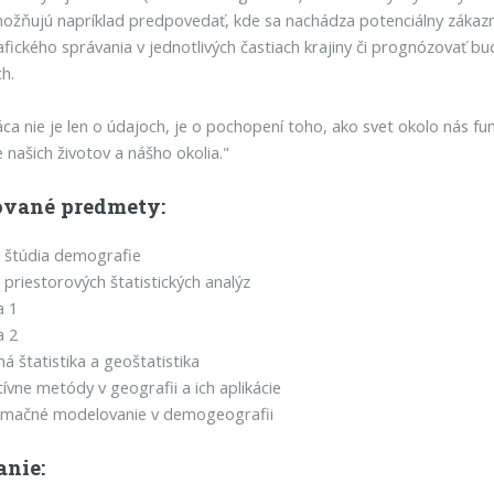
ožňujú napríklad predpovedať, kde sa nachádza potenciálny zákazn
ického správania v jednotlivých častiach krajiny či prognózovať bu
ch.
ca nie je len o údajoch, je o pochopení toho, ako svet okolo nás f
e našich životov a nášho okolia."
vané predmety:
 štúdia demografie
priestorových štatistických analýz
a 1
a 2
ná štatistika a geoštatistika
tívne metódy v geografii a ich aplikácie
rmačné modelovanie v demogeografii
anie: