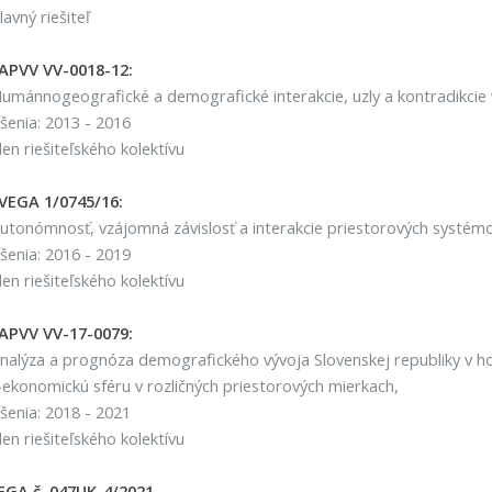
lavný riešiteľ
 APVV VV-0018-12:
umánnogeografické a demografické interakcie, uzly a kontradikcie v
šenia: 2013 - 2016
len riešiteľského kolektívu
 VEGA 1/0745/16:
utonómnosť, vzájomná závislosť a interakcie priestorových systém
šenia: 2016 - 2019
len riešiteľského kolektívu
 APVV VV-17-0079:
nalýza a prognóza demografického vývoja Slovenskej republiky v ho
-ekonomickú sféru v rozličných priestorových mierkach,
šenia: 2018 - 2021
len riešiteľského kolektívu
EGA č. 047UK-4/2021