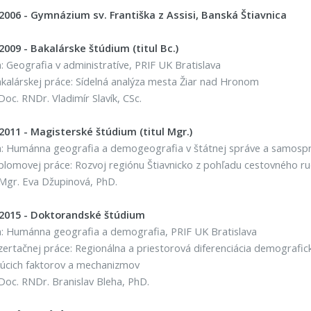
 2006 - Gymnázium sv. Františka z Assisi, Banská Štiavnica
2009 - Bakalárske štúdium (titul Bc.)
 Geografia v administratíve, PRIF UK Bratislava
alárskej práce: Sídelná analýza mesta Žiar nad Hronom
 Doc. RNDr. Vladimír Slavík, CSc.
2011 - Magisterské štúdium (titul Mgr.)
 Humánna geografia a demogeografia v štátnej správe a samosprá
lomovej práce: Rozvoj regiónu Štiavnicko z pohľadu cestovného r
: Mgr. Eva Džupinová, PhD.
 2015 - Doktorandské štúdium
: Humánna geografia a demografia, PRIF UK Bratislava
ertačnej práce: Regionálna a priestorová diferenciácia demografický
júcich faktorov a mechanizmov
: Doc. RNDr. Branislav Bleha, PhD.