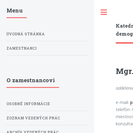
Menu
Toggle
Katedr
demogr
ÚVODNÁ STRÁNKA
ZAMESTNANCI
Mgr.
O zamestnancovi
oddeleni
e-mail:
p
OSOBNÉ INFORMÁCIE
telefón:
miestno
ZOZNAM VEDENÝCH PRÁC
konzulta
ARCHÍV VEDENÝCH PRÁC