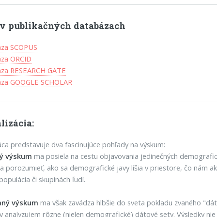
l v publikačných databázach
áza SCOPUS
áza ORCID
áza RESEARCH GATE
báza GOOGLE SCHOLAR
lizácia:
ca predstavuje dva fascinujúce pohľady na výskum:
ný výskum
ma posiela na cestu objavovania jedinečných demografický
a porozumieť, ako sa demografické javy líšia v priestore, čo nám 
populácia či skupinách ľudí.
vaný výskum
ma však zavádza hlbšie do sveta pokladu zvaného "dáta
v analyzujem rôzne (nielen demografické) dátové sety. Výsledky nie 