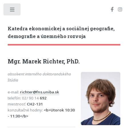
Toggle
Katedra ekonomickej a sociálnej geografie,
demografie a územného rozvoja
Mgr. Marek Richter, PhD.
absolvent interného doktorandského
štúdia
e-mail:
richter@fns.uniba.sk
telefón: 02/ 90 14
692
miestnosť:
CH2-131
konzultačné hodiny:
<b>Utorok 10:30
- 11:30</b>