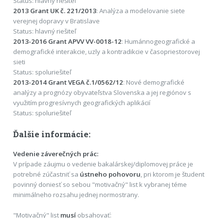
Status: hlavný riešiteľ
2013 Grant UK č. 221/2013
: Analýza a modelovanie siete
verejnej dopravy v Bratislave
Status: hlavný riešiteľ
2013-2016 Grant APVV VV-0018-12
: Humánnogeografické a
demografické interakcie, uzly a kontradikcie v časopriestorovej
sieti
Status: spoluriešiteľ
2013-2014 Grant VEGA č.1/0562/12
: Nové demografické
analýzy a prognózy obyvateľstva Slovenska a jej regiónov s
využitím progresívnych geografických aplikácií
Status: spoluriešiteľ
Ďalšie informácie:
Vedenie záverečných prác:
V prípade záujmu o vedenie bakalárskej/diplomovej práce je
potrebné zúčastniť sa
ústneho pohovoru
, pri ktorom je študent
povinný doniesť so sebou "motivačný" list k vybranej téme
minimálneho rozsahu jednej normostrany.
"Motivačný" list
musí
obsahovať: