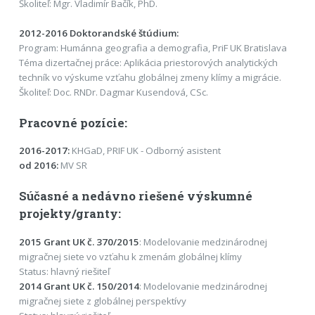
Školiteľ: Mgr. Vladimír Bačík, PhD.
2012-2016 Doktorandské štúdium:
Program: Humánna geografia a demografia, PriF UK Bratislava
Téma dizertačnej práce: Aplikácia priestorových analytických
techník vo výskume vzťahu globálnej zmeny klímy a migrácie.
Školiteľ: Doc. RNDr. Dagmar Kusendová, CSc.
Pracovné pozície:
2016-2017:
KHGaD, PRIF UK - Odborný asistent
od 2016:
MV SR
Súčasné a nedávno riešené výskumné
projekty/granty:
2015 Grant UK č. 370/2015
: Modelovanie medzinárodnej
migračnej siete vo vzťahu k zmenám globálnej klímy
Status: hlavný riešiteľ
2014 Grant UK č. 150/2014
: Modelovanie medzinárodnej
migračnej siete z globálnej perspektívy