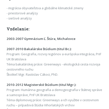
- migrácia obyvateľstva a globálne klimatické zmeny
- priestorové analýzy
- sieťové analýzy
Vzdelanie:
2003-2007 Gymnázium Ľ. Štúra, Michalovce
2007-2010 Bakalárske štúdium (titul Bc.):
Program: Geografia, rozvoj regiónov a európska integrácia, PriF
UK Bratislava
Téma bakalárskej práce: Greenways - ekologická cesta rozvoja
cestovného ruchu
Školiteľ: Mgr. Rastislav Cákoci, PhD.
2010-2012 Magisterské štúdium (titul Mgr.):
Program: Humánna geografia a demogeografia v štátnej správe
a samospráve, PriF UK Bratislava
Téma diplomovej práce: Greenways a ich využitie v cestovnom
ruchu – prípadová štúdia Vihorlatských vrchov