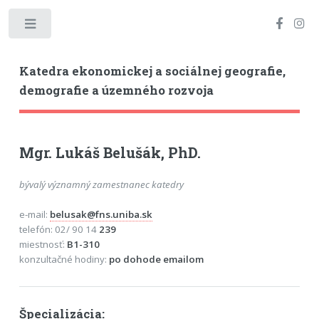
Toggle
Katedra ekonomickej a sociálnej geografie,
demografie a územného rozvoja
Mgr. Lukáš Belušák, PhD.
bývalý významný zamestnanec katedry
e-mail:
belusak@fns.uniba.sk
telefón: 02/ 90 14
239
miestnosť:
B1-310
konzultačné hodiny:
po dohode emailom
Špecializácia: