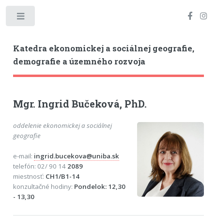
Toggle
Katedra ekonomickej a sociálnej geografie,
demografie a územného rozvoja
Mgr. Ingrid Bučeková, PhD.
oddelenie ekonomickej a sociálnej
geografie
e-mail:
ingrid.bucekova@uniba.sk
telefón: 02/ 90 14
2089
miestnosť:
CH1/B1-14
konzultačné hodiny:
Pondelok: 12,30
- 13,30