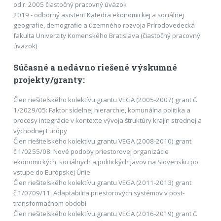
od r. 2005 čiastočný pracovný úväzok
2019 - odborný asistent Katedra ekonomickej a sociálnej
geografie, demografie a územného rozvoja Prírodovedecká
fakulta Univerzity Komenského Bratislava (čiastočný pracovný
úväzok)
Súčasné a nedávno riešené výskumné
projekty/granty:
Člen riešiteľského kolektívu grantu VEGA (2005-2007) grant č.
1/2029/05: Faktor sídelnej hierarchie, komunálna politika a
procesy integrácie v kontexte vývoja štruktúry krajín strednej a
východnej Európy
Člen riešiteľského kolektívu grantu VEGA (2008-2010) grant
č.1/0255/08: Nové podoby priestorovej organizácie
ekonomických, sociálnych a politických javov na Slovensku po
vstupe do Európskej Únie
Člen riešiteľského kolektívu grantu VEGA (2011-2013) grant
č.1/0709/11: Adaptabilita priestorových systémov v post-
transformačnom období
Člen riešiteľského kolektívu grantu VEGA (2016-2019) grant č.