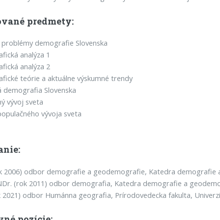
vané predmety:
e problémy demografie Slovenska
fická analýza 1
fická analýza 2
ické teórie a aktuálne výskumné trendy
 demografia Slovenska
ý vývoj sveta
opulačného vývoja sveta
anie:
k 2006) odbor demografie a geodemografie, Katedra demografie a
NDr. (rok 2011) odbor demografia, Katedra demografie a geodemog
k 2021) odbor Humánna geografia, Prírodovedecka fakulta, Univerz
vné pozície: