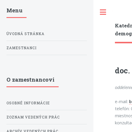
Menu
Toggle
Katedr
demogr
ÚVODNÁ STRÁNKA
ZAMESTNANCI
doc.
O zamestnancovi
oddeleni
e-mail:
b
OSOBNÉ INFORMÁCIE
telefón:
miestno
ZOZNAM VEDENÝCH PRÁC
konzulta
ARCHÍV VEDENÝCH PRÁC