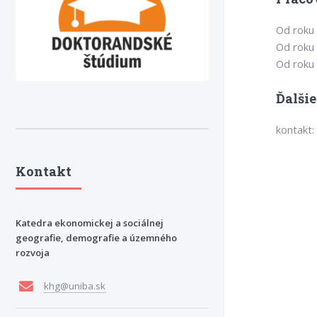
Od roku
Od roku
Od roku 
Ďalšie
kontakt:
Kontakt
Katedra ekonomickej a sociálnej
geografie, demografie a územného
rozvoja
khg@uniba.sk