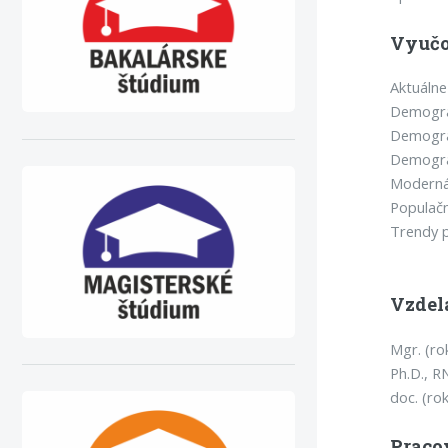
Vyučo
Aktuáln
Demogra
Demogra
Demograf
Moderná
Populačn
Trendy p
Vzdel
Mgr. (ro
Ph.D., R
doc. (ro
Praco