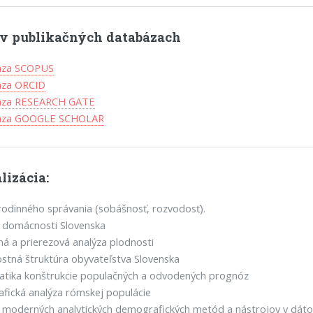
l v publikačných databázach
áza SCOPUS
áza ORCID
áza RESEARCH GATE
báza GOOGLE SCHOLAR
lizácia:
rodinného správania (sobášnosť, rozvodosť).
 domácnosti Slovenska
á a prierezová analýza plodnosti
stná štruktúra obyvateľstva Slovenska
atika konštrukcie populačných a odvodených prognóz
ická analýza rómskej populácie
a moderných analytických demografických metód a nástrojov v dát