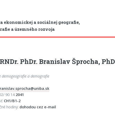
a ekonomickej a sociálnej geografie,
afie a územného rozvoja
 RNDr. PhDr. Branislav Šprocha, PhD
e demogeografie a demografie
ranislav.sprocha@uniba.sk
 02/ 90 14
2041
sť:
CH1/B1-2
čné hodiny:
dohodou cez e-mail