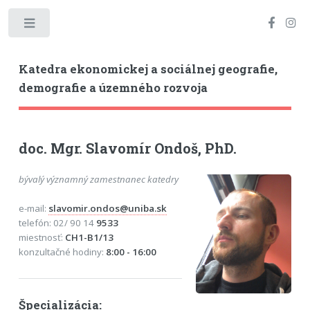
Toggle
Katedra ekonomickej a sociálnej geografie,
demografie a územného rozvoja
doc. Mgr. Slavomír Ondoš, PhD.
bývalý významný zamestnanec katedry
e-mail:
slavomir.ondos@uniba.sk
telefón: 02/ 90 14
9533
miestnosť:
CH1-B1/13
konzultačné hodiny:
8:00 - 16:00
Špecializácia: