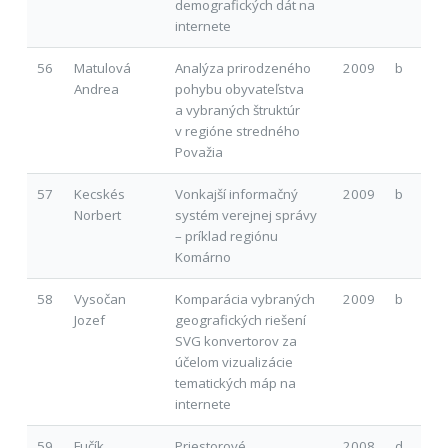
demografických dát na
internete
56
Matulová
Analýza prirodzeného
2009
b
Andrea
pohybu obyvateľstva
a vybraných štruktúr
v regióne stredného
Považia
57
Kecskés
Vonkajší informačný
2009
b
Norbert
systém verejnej správy
– príklad regiónu
Komárno
58
Vysočan
Komparácia vybraných
2009
b
Jozef
geografických riešení
SVG konvertorov za
účelom vizualizácie
tematických máp na
internete
59
Fučík
Priestorové
2008
d