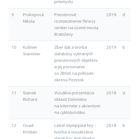
priemyslu
9
Prokopová
Priestorové
2019
d
Nikola
rozmiestnenie fitness
centier na území mesta
Bratislavy
10
Kušnier
Zber dát a tvorba
2019
b
Stanislav
databázy vybraných
priestorových objektov
a jej porovnanie
so ZBGIS na príklade
okresu Pezinok
11
Stanek
Vizuálna prezentácia
2018
d
Richard
oblasti Dolomitov
na internete s akcentom
na cykloturistiku
12
Ovad
Letné olympijské hry –
2018
b
Kristián
tvorba a vizualizácia
databázy globálneho