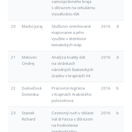
samosprávneho kraja
s dôrazom na cirkulárnu
vizualizáciu dát
20
Macko Juraj
Službovo orientované
2016
d
mapovanie a jeho
využitie v distribúcii
tematických máp
21
Malovec
Analýza kvality dát
2016
d
Ondrej
na stránkach
národných štatistických
úradov v krajinách V4
22
Dulovičová
Pracovná migrácia
2016
b
Dominika
v krajinách Arabského
poloostrova
23
Stanek
Cestovný ruch v oblasti
2016
b
Richard
Val di Fassa s dôrazom
na hodnotenie
predpokladov