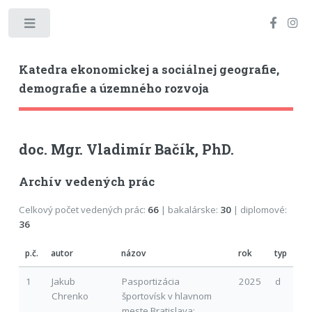
Toggle
Katedra ekonomickej a sociálnej geografie,
demografie a územného rozvoja
doc. Mgr. Vladimír Bačík, PhD.
Archív vedených prác
Celkový počet vedených prác:
66
| bakalárske:
30
| diplomové:
36
p.č.
autor
názov
rok
typ
1
Jakub
Pasportizácia
2025
d
Chrenko
športovísk v hlavnom
meste Bratislava: