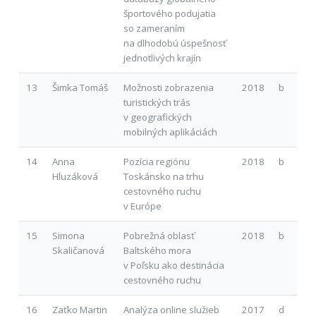
športového podujatia
so zameraním
na dlhodobú úspešnosť
jednotlivých krajín
13
Šimka Tomáš
Možnosti zobrazenia
2018
b
turistických trás
v geografických
mobilných aplikáciách
14
Anna
Pozícia regiónu
2018
b
Hluzáková
Toskánsko na trhu
cestovného ruchu
v Európe
15
Simona
Pobrežná oblasť
2018
b
Skaličanová
Baltského mora
v Poľsku ako destinácia
cestovného ruchu
16
Zaťko Martin
Analýza online služieb
2017
d