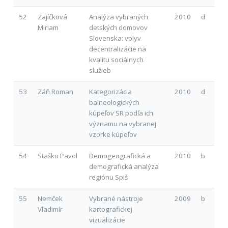
52
Zajíčková
Analýza vybraných
2010
d
Miriam
detských domovov
Slovenska: vplyv
decentralizácie na
kvalitu sociálnych
služieb
53
Záň Roman
Kategorizácia
2010
d
balneologických
kúpeľov SR podľa ich
významu na vybranej
vzorke kúpeľov
54
Staško Pavol
Demogeografická a
2010
b
demografická analýza
regiónu Spiš
55
Nemček
Vybrané nástroje
2009
b
Vladimír
kartografickej
vizualizácie