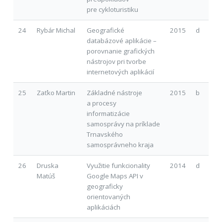
pre cykloturistiku
24
Rybár Michal
Geografické
2015
d
databázové aplikácie –
porovnanie grafických
nástrojov pri tvorbe
internetových aplikácií
25
Zaťko Martin
Základné nástroje
2015
b
a procesy
informatizácie
samosprávy na príklade
Trnavského
samosprávneho kraja
26
Druska
Využitie funkcionality
2014
d
Matúš
Google Maps API v
geograficky
orientovaných
aplikáciách