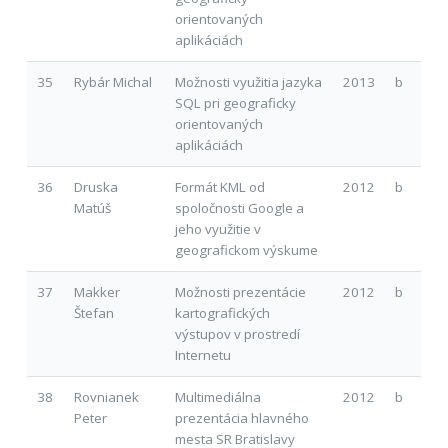
orientovaných
aplikáciách
35
Rybár Michal
Možnosti využitia jazyka
2013
b
SQL pri geograficky
orientovaných
aplikáciách
36
Druska
Formát KML od
2012
b
Matúš
spoločnosti Google a
jeho využitie v
geografickom výskume
37
Makker
Možnosti prezentácie
2012
b
Štefan
kartografických
výstupov v prostredí
Internetu
38
Rovnianek
Multimediálna
2012
b
Peter
prezentácia hlavného
mesta SR Bratislavy