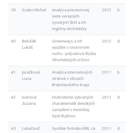
39
Szabo Michal
Analýza priestorovej
2012
b
siete verejných
vysokých škôl a ich
regióny dochádzky
40
Belušák
Greenways a ich
2012
d
Lukáš
využitie v cestovnom
ruchu - prípadová štúdia
Vihorlatských vrchov
41
Juračková
Analýza internetových
2011
b
Lucia
stránok v obciach
Bratislavského kraja
42
Ivanová
Hodnotenie vybraných
2011
d
Zuzana
charakteristík detstkých
zariadení v mestskej
časti Ružinov
43
Lukačovič
Využitie formátu KML za
2011
d