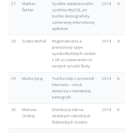
27
Makker
Využitie databázového
2014
d
Štefan
systému MySQL pri
tvorbe demograficky
zameranej internetovej
aplikácie
28
Szabo Michal
Regionalizácia a
2014
d
priestorový vplyv
vysokoškolských centier
v SR so zameraním na
verejné vysoké školy
29
Macko Juraj
Tvorba máp v prostredí
2014
b
Internetu – nová
dimenzia v tematickej
kartografii
30
Malovec
Distribúcia dát na
2014
b
Ondrej
stránkach národných
štatistických úradov