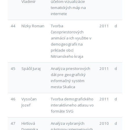
Vladimír
účelom vizualizácie
tematických máp na
internete
44
Nízky Roman
Tvorba
2011
d
časopriestorových
animácií a ich využitie v
demogeografii na
príklade obcí
Nitrianskeho kraja
45
Spáčil Juraj
Analýza priestorových
2011
d
dát pre geografický
informačný systém
mesta Skalica
46
Vysočan
Tvorba demografického
2011
d
Jozef
interaktívneho atlasu vo
formáte SVG
47
Hirtlová
Analýza vybraných
2010
d
Dominika
nástrojov internetových