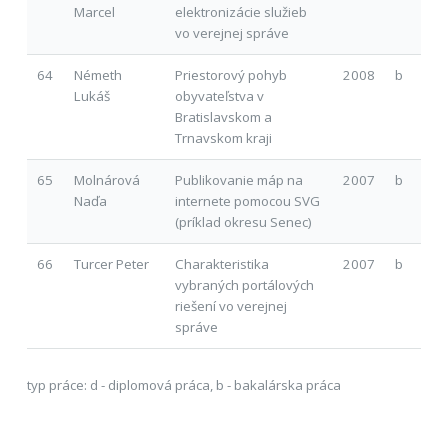
Marcel
elektronizácie služieb
vo verejnej správe
64
Németh
Priestorový pohyb
2008
b
Lukáš
obyvateľstva v
Bratislavskom a
Trnavskom kraji
65
Molnárová
Publikovanie máp na
2007
b
Naďa
internete pomocou SVG
(príklad okresu Senec)
66
Turcer Peter
Charakteristika
2007
b
vybraných portálových
riešení vo verejnej
správe
typ práce: d - diplomová práca, b - bakalárska práca