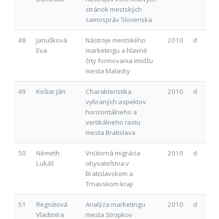
stránok mestských
samospráv Slovenska
48
Janušková
Nástroje mestského
2010
d
Eva
marketingu a hlavné
črty formovania imidžu
mesta Malacky
49
Košiar Ján
Charakteristika
2010
d
vybraných aspektov
horizontálneho a
vertikálneho rastu
mesta Bratislava
50
Németh
Vnútorná migrácia
2010
d
Lukáš
obyvateľstva v
Bratislavskom a
Trnavskom kraji
51
Regrútová
Analýza marketingu
2010
d
Vladimíra
mesta Stropkov