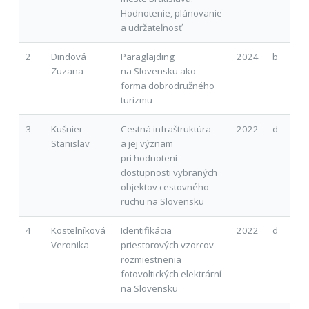
Hodnotenie, plánovanie
a udržateľnosť
2
Dindová
Paraglajding
2024
b
Zuzana
na Slovensku ako
forma dobrodružného
turizmu
3
Kušnier
Cestná infraštruktúra
2022
d
Stanislav
a jej význam
pri hodnotení
dostupnosti vybraných
objektov cestovného
ruchu na Slovensku
4
Kostelníková
Identifikácia
2022
d
Veronika
priestorových vzorcov
rozmiestnenia
fotovoltických elektrární
na Slovensku