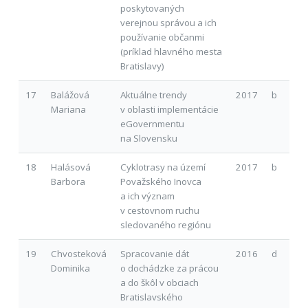
poskytovaných
verejnou správou a ich
používanie občanmi
(príklad hlavného mesta
Bratislavy)
17
Balážová
Aktuálne trendy
2017
b
Mariana
v oblasti implementácie
eGovernmentu
na Slovensku
18
Halásová
Cyklotrasy na území
2017
b
Barbora
Považského Inovca
a ich význam
v cestovnom ruchu
sledovaného regiónu
19
Chvosteková
Spracovanie dát
2016
d
Dominika
o dochádzke za prácou
a do škôl v obciach
Bratislavského