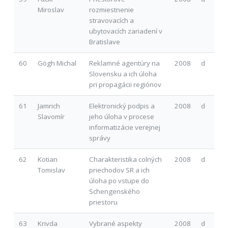
Miroslav
rozmiestnenie
stravovacích a
ubytovacích zariadení v
Bratislave
60
Gögh Michal
Reklamné agentúry na
2008
d
Slovensku a ich úloha
pri propagácii regiónov
61
Jamrich
Elektronický podpis a
2008
d
Slavomír
jeho úloha v procese
informatizácie verejnej
správy
62
Kotian
Charakteristika colných
2008
d
Tomislav
priechodov SR a ich
úloha po vstupe do
Schengenského
priestoru
63
Krivda
Vybrané aspekty
2008
d