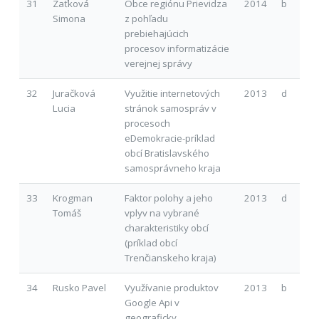
31
Zaťková
Obce regiónu Prievidza
2014
b
Simona
z pohľadu
prebiehajúcich
procesov informatizácie
verejnej správy
32
Juračková
Využitie internetových
2013
d
Lucia
stránok samospráv v
procesoch
eDemokracie-príklad
obcí Bratislavského
samosprávneho kraja
33
Krogman
Faktor polohy a jeho
2013
d
Tomáš
vplyv na vybrané
charakteristiky obcí
(príklad obcí
Trenčianskeho kraja)
34
Rusko Pavel
Využívanie produktov
2013
b
Google Api v
geograficky