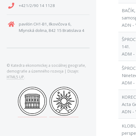
+421/2/90 14 1128
BAČÍK,
samosp
pavilón CH1-B1, Ilkovičova 6,
ADN - 
Mlynská dolina, 842 15 Bratislava 4
ŠPROCH
141.
ADM - 
© Katedra ekonomickej a sociálnej geografie,
ŠPROCH
demografie a územného rozvoja | Dizajn:
Ninetee
HTML5 UP
.
ADM - 
KOREC, 
Acta G
ADN - 
KLOBUČ
perspek