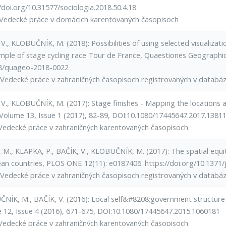
/doi.org/10.31577/sociologia.2018.50.4.18
Vedecké práce v domácich karentovaných časopisoch
V., KLOBUČNÍK, M. (2018): Possibilities of using selected visualizati
mple of stage cycling race Tour de France, Quaestiones Geographica
8/quageo-2018-0022
Vedecké práce v zahraničných časopisoch registrovaných v datab
 V., KLOBUČNÍK, M. (2017): Stage finishes - Mapping the locations a
Volume 13, Issue 1 (2017), 82-89, DOI:10.1080/17445647.2017.13811
Vedecké práce v zahraničných karentovaných časopisoch
M., KLAPKA, P., BAČÍK, V., KLOBUČNÍK, M. (2017): The spatial equity 
an countries, PLOS ONE 12(11): e0187406. https://doi.org/10.1371/j
Vedecké práce v zahraničných časopisoch registrovaných v datab
NÍK, M., BAČÍK, V. (2016): Local self&#8208;government structure 
 12, Issue 4 (2016), 671-675, DOI:10.1080/17445647.2015.1060181
Vedecké práce v zahraničných karentovaných časopisoch