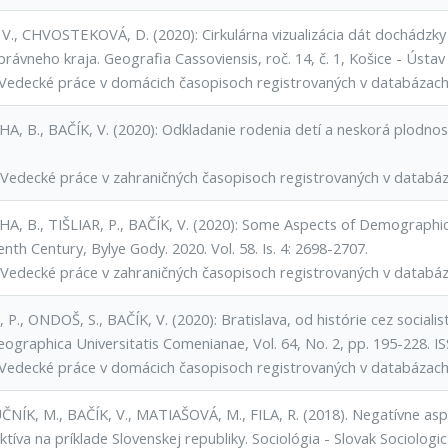
 V., CHVOSTEKOVÁ, D. (2020): Cirkulárna vizualizácia dát dochádzky
rávneho kraja. Geografia Cassoviensis, roč. 14, č. 1, Košice - Ústa
Vedecké práce v domácich časopisoch registrovaných v databázac
A, B., BAČÍK, V. (2020): Odkladanie rodenia detí a neskorá plodno
Vedecké práce v zahraničných časopisoch registrovaných v datab
A, B., TIŠLIAR, P., BAČÍK, V. (2020): Some Aspects of Demographic
nth Century, Bylye Gody. 2020. Vol. 58. Is. 4: 2698-2707.
Vedecké práce v zahraničných časopisoch registrovaných v datab
P., ONDOŠ, S., BAČÍK, V. (2020): Bratislava, od histórie cez sociali
eographica Universitatis Comenianae, Vol. 64, No. 2, pp. 195-228. I
Vedecké práce v domácich časopisoch registrovaných v databázac
NÍK, M., BAČÍK, V., MATIAŠOVÁ, M., FILA, R. (2018). Negatívne asp
tíva na príklade Slovenskej republiky. Sociológia - Slovak Sociologic