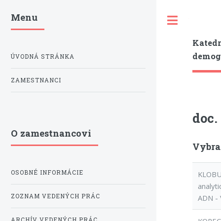
Menu
Toggle
Katedr
demogr
ÚVODNÁ STRÁNKA
ZAMESTNANCI
doc.
O zamestnancovi
Vybra
OSOBNÉ INFORMÁCIE
KLOBUČ
analyti
ZOZNAM VEDENÝCH PRÁC
ADN - 
ARCHÍV VEDENÝCH PRÁC