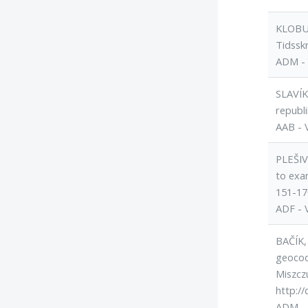
KLOBUČ
Tidssk
ADM - 
SLAVÍK
republi
AAB - 
PLEŠIV
to exa
151-17
ADF - 
BAČÍK,
geocod
Miszczu
http:/
ADM - 