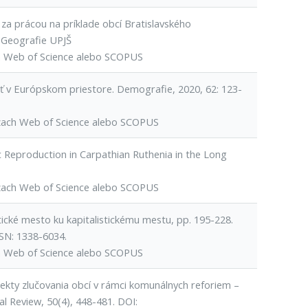
 za prácou na príklade obcí Bratislavského
v Geografie UPJŠ
h Web of Science alebo SCOPUS
sť v Európskom priestore. Demografie, 2020, 62: 123-
ázach Web of Science alebo SCOPUS
 Reproduction in Carpathian Ruthenia in the Long
ázach Web of Science alebo SCOPUS
stické mesto ku kapitalistickému mestu, pp. 195-228.
SSN: 1338-6034.
h Web of Science alebo SCOPUS
ekty zlučovania obcí v rámci komunálnych reforiem –
al Review, 50(4), 448-481. DOI: