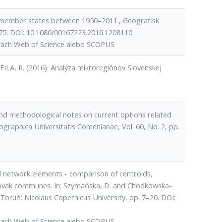
U-member states between 1950–2011., Geografisk
175. DOI: 10.1080/00167223.2016.1208110
ázach Web of Science alebo SCOPUS
FILA, R. (2016): Analýza mikroregiónov Slovenskej
nd methodological notes on current options related
graphica Universitatis Comenianae, Vol. 60, No. 2, pp.
d network elements - comparison of centroids,
Slovak communes. In: Szymańska, D. and Chodkowska-
 Toruń: Nicolaus Copernicus University, pp. 7–20. DOI:
ázach Web of Science alebo SCOPUS