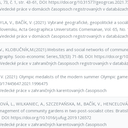
, 73, č. 1, str. 43-61, DOI: https://doi.org/10.31577/geogrcas.2021.7
Vedecké práce v domácich časopisoch registrovaných v databázac
LA, V., BAČÍK, V. (2021): Vybrané geografické, geopolitické a so
lovensku, Acta Geographica Universitatis Comenianae, Vol. 65, No. 
Vedecké práce v domácich časopisoch registrovaných v databázac
V., KLOBUČNÍK,M.(2021).Websites and social networks of communes i
graphy. Socio-economic Series,53(53) 71-86. DOI: https://doi.org/
Vedecké práce v zahraničných časopisoch registrovaných v datab
 V. (2021): Olympic medalists of the modern summer Olympic games
0/17445647.2021.1996475
Vedecké práce v zahraničných karentovaných časopisoch
VÁ, L., WILKANIEC, A., SZCZEPAŃSKA, M., BAČÍK, V., HENCELOVÁ, 
nagement of community gardens in two post-socialist cites: Brati
, DOI: https://doi.org/10.1016/j.ufug.2019.126572
Vedecké práce v zahraničných karentovaných časopisoch