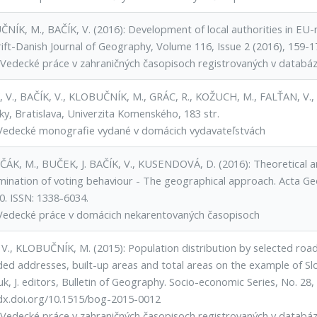
NÍK, M., BAČÍK, V. (2016): Development of local authorities in E
rift-Danish Journal of Geography, Volume 116, Issue 2 (2016), 159-
Vedecké práce v zahraničných časopisoch registrovaných v datab
, V., BAČÍK, V., KLOBUČNÍK, M., GRÁC, R., KOŽUCH, M., FALŤAN, V., 
ky, Bratislava, Univerzita Komenského, 183 str.
Vedecké monografie vydané v domácich vydavateľstvách
ČÁK, M., BUČEK, J. BAČÍK, V., KUSENDOVÁ, D. (2016): Theoretical a
mination of voting behaviour - The geographical approach. Acta Geo
0. ISSN: 1338-6034.
Vedecké práce v domácich nekarentovaných časopisoch
 V., KLOBUČNÍK, M. (2015): Population distribution by selected roa
ed addresses, built-up areas and total areas on the example of 
k, J. editors, Bulletin of Geography. Socio-economic Series, No. 28,
/dx.doi.org/10.1515/bog-2015-0012
Vedecké práce v zahraničných časopisoch registrovaných v datab