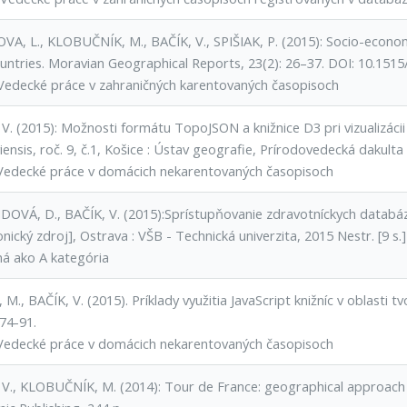
VA, L., KLOBUČNÍK, M., BAČÍK, V., SPIŠIAK, P. (2015): Socio-econo
ountries. Moravian Geographical Reports, 23(2): 26–37. DOI: 10.151
Vedecké práce v zahraničných karentovaných časopisoch
 V. (2015): Možnosti formátu TopoJSON a knižnice D3 pri vizualizáci
ensis, roč. 9, č.1, Košice : Ústav geografie, Prírodovedecká dakulta
Vedecké práce v domácich nekarentovaných časopisoch
OVÁ, D., BAČÍK, V. (2015):Sprístupňovanie zdravotníckych databá
onický zdroj], Ostrava : VŠB - Technická univerzita, 2015 Nestr. [9 s
ná ako A kategória
M., BAČÍK, V. (2015). Príklady využitia JavaScript knižníc v oblasti 
 74-91.
Vedecké práce v domácich nekarentovaných časopisoch
 V., KLOBUČNÍK, M. (2014): Tour de France: geographical approach