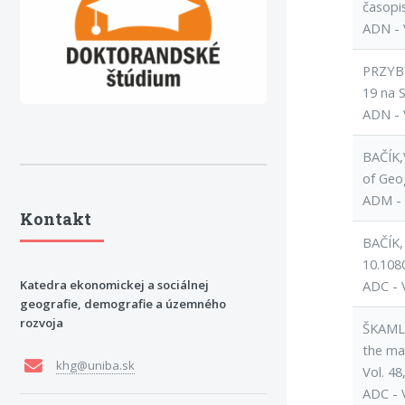
časopis
ADN - 
PRZYBY
19 na S
ADN - 
BAČÍK,
of Geo
ADM - 
Kontakt
BAČÍK,
10.108
Katedra ekonomickej a sociálnej
ADC - 
geografie, demografie a územného
rozvoja
ŠKAMLO
the ma
khg@uniba.sk
Vol. 48
ADC - 