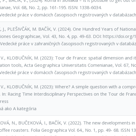
P., BAČÍK, V., (2024): Roma in Slovakia – Is it possible to get out of
anae, Vol. 68, No. 2, pp. 161-195. ISSN: 1338-6034.
Vedecké práce v domácich časopisoch registrovaných v databázac
 J., PLEŠIVČÁK, M. BAČÍK, V. (2024). One Hundred Years of National 
iones Geographicae, Vol. 43, No. 4, pp. 49-63. DOI: https://doi.or
Vedecké práce v zahraničných časopisoch registrovaných v datab
 V., KLOBUČNÍK, M. (2023): Tour de France: spatial dimension and it
zation tools, Acta Geographica Universitatis Comenianae, Vol. 67, No
Vedecké práce v domácich časopisoch registrovaných v databázac
 V., KLOBUČNÍK, M. (2023): Where? A simple question with a compre
 In: Racing Time Interdisciplinary Perspectives on the Tour de Franc
ress
ná ako A kategória
VÁ, N., BUČEKOVÁ, I., BAČÍK, V. (2022). The new developments in 
offee roasters. Folia Geographica Vol. 64., No. 1, pp. 49- 68. ISSN 