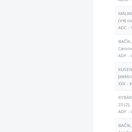
MÁLIKO
(V4) c
ADC - 
BAČÍK,
Cassovi
ADF - 
KUSEND
[elektr
XXX - I
RYBÁR, 
23 (2),
ADF - 
BAČÍK,