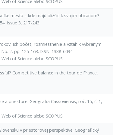
h Web of Science alebo SCOPUS
 veľké mestá – kde majú bližšie k svojim občanom?
4, Issue 3, 217-243.
rokov; Ich počet, rozmiestnenie a vzťah k vybraným
No. 2, pp. 125-163. ISSN: 1338-6034.
h Web of Science alebo SCOPUS
sful? Competitive balance in the tour de France,
 a priestore. Geografia Cassoviensis, roč. 15, č. 1,
h Web of Science alebo SCOPUS
 Slovensku v priestorovej perspektíve. Geografický