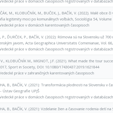
Vedecké práce v domácich časopisoch registrovaných v databázac
ČÁK, M., KLOBUČNÍK, M., BUČEK, J., BAČÍK, V. (2022). Malé obce či
fia legitimity moci po komunálnych voľbách, Sociológia 54, Volume 5
Vedecké práce v domácich karentovaných časopisoch
 P., ĎURČEK, P., BAČÍK, V. (2022): Rómovia sú na Slovensku už 700 
enským javom, Acta Geographica Universitatis Comenianae, Vol. 66, 
Vedecké práce v domácich časopisoch registrovaných v databázac
 V., KLOBUČNÍK M., MIGNOT, J.F. (2021). What made the tour succes
017, Sport in Society, DOI: 10.1080/17430437.2019.1621844
Vedecké práce v zahraničných karentovaných časopisoch
, B., BAČÍK, V. (2021): Transformácia plodnosti na Slovensku v čase
 - Ústav Geografie UPJŠ
Vedecké práce v domácich časopisoch registrovaných v databázac
, B., BAČÍK, V. (2021): Vzdelanie žien a časovanie rodenia detí na