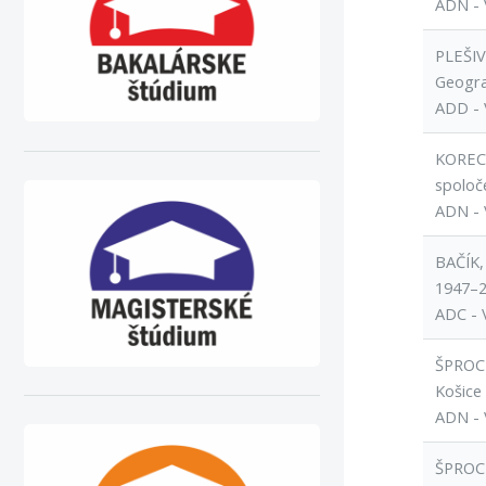
ADN - 
PLEŠIV
Geogra
ADD - 
KOREC,
spoloč
ADN - 
BAČÍK,
1947–2
ADC - 
ŠPROCHA
Košice
ADN - 
ŠPROCHA