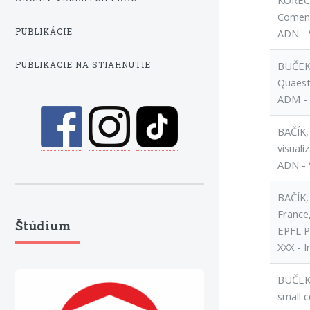
KOREC, 
Comeni
PUBLIKÁCIE
ADN - 
BUČEK,
PUBLIKÁCIE NA STIAHNUTIE
Quaest
ADM - 
BAČÍK,
visuali
ADN - 
BAČÍK,
France,
Štúdium
EPFL P
XXX - I
BUČEKO
small c