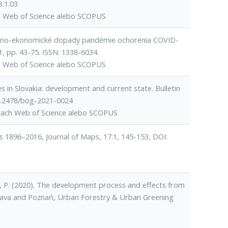
3.1.03
h Web of Science alebo SCOPUS
ciálno-ekonomické dopady pandémie ochorenia COVID-
1, pp. 43-75. ISSN: 1338-6034.
h Web of Science alebo SCOPUS
n Slovakia: development and current state. Bulletin
10.2478/bog-2021-0024
ázach Web of Science alebo SCOPUS
 1896–2016, Journal of Maps, 17:1, 145-153, DOI:
P. (2020). The development process and effects from
slava and Poznań, Urban Forestry & Urban Greening