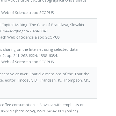
 this vicious circle?, Acta Geographica Universitatis
h Web of Science alebo SCOPUS
Capital-Making: The Case of Bratislava, Slovakia.
g/10.14746/quageo-2024-0043
ázach Web of Science alebo SCOPUS
s sharing on the Internet using selected data
. 2, pp. 241-262. ISSN: 1338-6034.
h Web of Science alebo SCOPUS
hensive answer. Spatial dimensions of the Tour the
e, editor: Fincoeur, B., Frandsen, K., Thompson, Ch.,
coffee consumption in Slovakia with emphasis on
1336-6157 (hard copy), ISSN 2454-1001 (online).