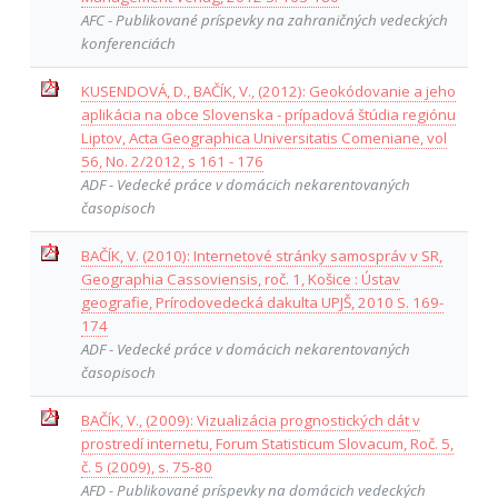
AFC - Publikované príspevky na zahraničných vedeckých
konferenciách
KUSENDOVÁ, D., BAČÍK, V., (2012): Geokódovanie a jeho
aplikácia na obce Slovenska - prípadová štúdia regiónu
Liptov, Acta Geographica Universitatis Comeniane, vol
56, No. 2/2012, s 161 - 176
ADF - Vedecké práce v domácich nekarentovaných
časopisoch
BAČÍK, V. (2010): Internetové stránky samospráv v SR,
Geographia Cassoviensis, roč. 1, Košice : Ústav
geografie, Prírodovedecká dakulta UPJŠ, 2010 S. 169-
174
ADF - Vedecké práce v domácich nekarentovaných
časopisoch
BAČÍK, V., (2009): Vizualizácia prognostických dát v
prostredí internetu, Forum Statisticum Slovacum, Roč. 5,
č. 5 (2009), s. 75-80
AFD - Publikované príspevky na domácich vedeckých