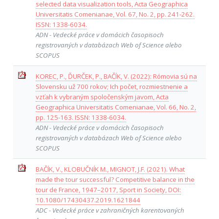
selected data visualization tools, Acta Geographica
Universitatis Comenianae, Vol. 67, No. 2, pp. 241-262.
ISSN: 1338-6034.
ADN - Vedecké práce v domácich časopisoch
registrovaných v databázach Web of Science alebo
SCOPUS
KOREC, P., ĎURČEK, P., BAČÍK, V. (2022): Rómovia sú na
Slovensku už 700 rokov; Ich počet, rozmiestnenie a
vzťah k vybraným spoločenským javom, Acta
Geographica Universitatis Comenianae, Vol. 66, No. 2,
pp. 125-163. ISSN: 1338-6034.
ADN - Vedecké práce v domácich časopisoch
registrovaných v databázach Web of Science alebo
SCOPUS
BAČÍK, V., KLOBUČNÍK M., MIGNOT, J.F. (2021). What
made the tour successful? Competitive balance in the
tour de France, 1947–2017, Sport in Society, DOI:
10.1080/17430437.2019.1621844
ADC - Vedecké práce v zahraničných karentovaných