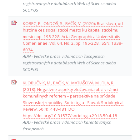
registrovaných v databázach Web of Science alebo
SCOPUS
KOREC, P., ONDOŠ, S., BAČÍK, V. (2020): Bratislava, od
histórie cez socialistické mesto ku kapitalistickému
mestu, pp. 195-228. Acta Geographica Universitatis
Comenianae, Vol. 64, No. 2, pp. 195-228. ISSN: 1338-
6034.
ADN - Vedecké práce v domácich časopisoch
registrovaných v databázach Web of Science alebo
SCOPUS
KLOBUČNÍK, M., BAČÍK, V., MATIAŠOVÁ, M., FILA, R.
(2018). Negatívne aspekty zlučovania obcí v rámci
komunálnych reforiem – perspektíva na príklade
Slovenskej republiky. Sociológia - Slovak Sociological
Review, 50(4), 448-481. DOI:
https://doi.org/10.31577/sociologia.2018.50.4.18
ADD - Vedecké práce v domácich karentovaných
časopisoch