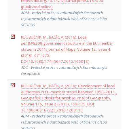
https://doi.org/10.1371/journal.pone.0187406
(published online)
ADM - Vedecké práce v zahraničných časopisoch
registrovaných v databázach Web of Science alebo
SCOPUS
KLOBUČNÍK, M., BAČÍK, V. (2016): Local
self&#8208;government structure in the EU member
states in 2011, Journal of Maps, Volume 12, Issue 4
(2016), 671-675,
DOI:10.1080/17445647.2015.1060181
ADC - Vedecké práce v zahraničných karentovaných
časopisoch
KLOBUČNÍK, M., BAČÍK, V. (2016): Development of local
authorities in EU-member states between 1950–2011.,
Geografisk Tidsskrift-Danish Journal of Geography,
Volume 116, Issue 2 (2016), 159-175. DOI:
10.1080/00167223.2016.1208110
ADM - Vedecké práce v zahraničných časopisoch
registrovaných v databázach Web of Science alebo
SCOPUS