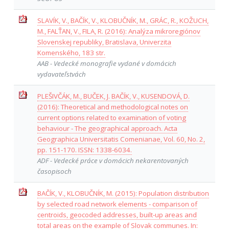
SLAVÍK, V., BAČÍK, V., KLOBUČNÍK, M., GRÁC, R., KOŽUCH,
M., FALŤAN, V., FILA, R. (2016): Analýza mikroregiónov
Slovenskej republiky, Bratislava, Univerzita
Komenského, 183 str.
AAB - Vedecké monografie vydané v domácich
vydavateľstvách
PLEŠIVČÁK, M., BUČEK, J. BAČÍK, V., KUSENDOVÁ, D.
(2016): Theoretical and methodological notes on
current options related to examination of voting
behaviour - The geographical approach. Acta
Geographica Universitatis Comenianae, Vol. 60, No. 2,
pp. 151-170. ISSN: 1338-6034.
ADF - Vedecké práce v domácich nekarentovaných
časopisoch
BAČÍK, V., KLOBUČNÍK, M. (2015): Population distribution
by selected road network elements - comparison of
centroids, geocoded addresses, built-up areas and
total areas on the example of Slovak communes. In: