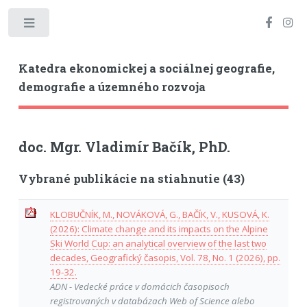
Toggle
Katedra ekonomickej a sociálnej geografie,
demografie a územného rozvoja
doc. Mgr. Vladimír Bačík, PhD.
Vybrané publikácie na stiahnutie (43)
KLOBUČNÍK, M., NOVÁKOVÁ, G., BAČÍK, V., KUSOVÁ, K.
(2026): Climate change and its impacts on the Alpine
Ski World Cup: an analytical overview of the last two
decades, Geografický časopis, Vol. 78, No. 1 (2026), pp.
19-32.
ADN - Vedecké práce v domácich časopisoch
registrovaných v databázach Web of Science alebo