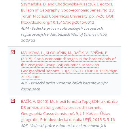
Szymańska, D. and Chodkowska-Miszczuk, J. editors,
Bulletin of Geography. Socio-economic Series, No. 28,
Toruń: Nicolaus Copernicus University, pp. 7–20. DOI:
http://dx.doi.org/10.1515/bog-2015-0012
ADM - Vedecké práce v zahraničných časopisoch
registrovaných v databázach Web of Science alebo
SCOPUS
MÁLIKOVA, L., KLOBUČNÍK, M., BAČÍK, V., SPIŠIAK, P.
(2015): Socio-economic changes in the borderlands of
the Visegrad Group (V4) countries. Moravian
Geographical Reports, 23(2): 26–37. DOI: 10.1515/mgr-
2015-0008.
ADC - Vedecké práce v zahraničných karentovaných
časopisoch
BAČÍK, V. (2015): Možnosti formátu TopoJSON a knižnice
D3 pri vizualizácii geodát v prostredí Internetu,
Geographia Cassoviensis, roč. 9, č.1, Košice : Ústav
geografie, Prírodovedecká dakulta UPJŠ, 2015 S. 5-16
ADF - Vedecké práce v domácich nekarentovaných