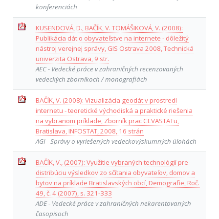
konferenciách
KUSENDOVÁ, D., BAČÍK, V. TOMÁŠIKOVÁ, V. (2008):
Publikácia dát o obyvateľstve na internete - dôležitý
nástroj verejnej správy, GIS Ostrava 2008, Technická
univerzita Ostrava, 9 str.
AEC - Vedecké práce v zahraničných recenzovaných
vedeckých zborníkoch / monografiách
BAČÍK, V. (2008): Vizualizácia geodát v prostredí
internetu - teoretické východiská a praktické riešenia
na vybranom príklade, Zborník prac CEVASTATu,
Bratislava, INFOSTAT, 2008, 16 strán
AGI - Správy o vyriešených vedeckovýskumných úlohách
BAČÍK, V., (2007): Využitie vybraných technológií pre
distribúciu výsledkov zo sčítania obyvateľov, domov a
bytov na príklade Bratislavských obcí, Demografie, Roč.
49, č. 4 (2007), s. 321-333
ADE - Vedecké práce v zahraničných nekarentovaných
časopisoch