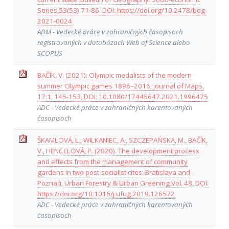
Series,53(53) 71-86. DOI: https://doi.org/10.2478/bog-
2021-0024
ADM - Vedecké práce v zahraničných časopisoch
registrovaných v databázach Web of Science alebo
SCOPUS
BAČÍK, V. (2021): Olympic medalists of the modern
summer Olympic games 1896–2016, Journal of Maps,
17:1, 145-153, DOI: 10.1080/17445647.2021.1996475
ADC - Vedecké práce v zahraničných karentovaných
časopisoch
ŠKAMLOVÁ, L., WILKANIEC, A., SZCZEPAŃSKA, M., BAČÍK,
V., HENCELOVÁ, P. (2020). The development process
and effects from the management of community
gardens in two post-socialist cites: Bratislava and
Poznań, Urban Forestry & Urban Greening Vol. 48, DOI:
https://doi.org/10.1016/j.ufug.2019.126572
ADC - Vedecké práce v zahraničných karentovaných
časopisoch