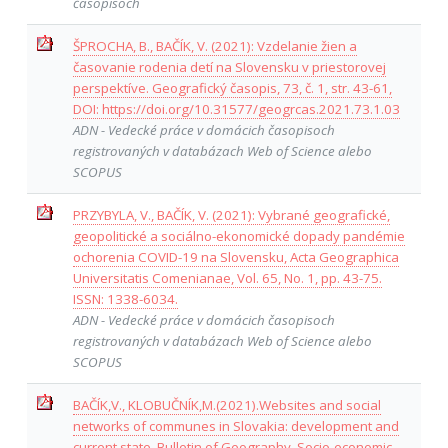
časopisoch
ŠPROCHA, B., BAČÍK, V. (2021): Vzdelanie žien a
časovanie rodenia detí na Slovensku v priestorovej
perspektíve. Geografický časopis, 73, č. 1, str. 43-61,
DOI: https://doi.org/10.31577/geogrcas.2021.73.1.03
ADN - Vedecké práce v domácich časopisoch
registrovaných v databázach Web of Science alebo
SCOPUS
PRZYBYLA, V., BAČÍK, V. (2021): Vybrané geografické,
geopolitické a sociálno-ekonomické dopady pandémie
ochorenia COVID-19 na Slovensku, Acta Geographica
Universitatis Comenianae, Vol. 65, No. 1, pp. 43-75.
ISSN: 1338-6034.
ADN - Vedecké práce v domácich časopisoch
registrovaných v databázach Web of Science alebo
SCOPUS
BAČÍK,V., KLOBUČNÍK,M.(2021).Websites and social
networks of communes in Slovakia: development and
current state. Bulletin of Geography. Socio-economic