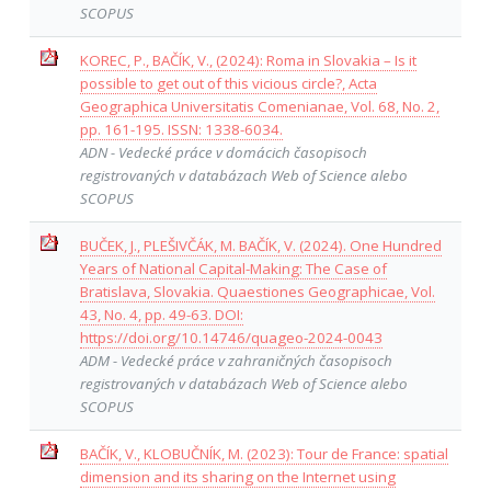
SCOPUS
KOREC, P., BAČÍK, V., (2024): Roma in Slovakia – Is it
possible to get out of this vicious circle?, Acta
Geographica Universitatis Comenianae, Vol. 68, No. 2,
pp. 161-195. ISSN: 1338-6034.
ADN - Vedecké práce v domácich časopisoch
registrovaných v databázach Web of Science alebo
SCOPUS
BUČEK, J., PLEŠIVČÁK, M. BAČÍK, V. (2024). One Hundred
Years of National Capital-Making: The Case of
Bratislava, Slovakia. Quaestiones Geographicae, Vol.
43, No. 4, pp. 49-63. DOI:
https://doi.org/10.14746/quageo-2024-0043
ADM - Vedecké práce v zahraničných časopisoch
registrovaných v databázach Web of Science alebo
SCOPUS
BAČÍK, V., KLOBUČNÍK, M. (2023): Tour de France: spatial
dimension and its sharing on the Internet using