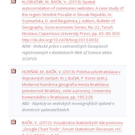
KLOBUČNÍK, M., BAČÍK, V., (2013): Spatial
autocorrelation of communes websites: A case study of
the region Stredné Považie in Slovak Republic. In:
Szymańska, D. and Biegańska, J. editors, Bulletin of
Geography. Socio-economic Series, No. 22, Toruń:
Nicolaus Copernicus University Press, pp. 65–80. DOI:
http://dx.doi.org/10.2478/bog-2013-0032
ADM - Vedecké práce v zahraničných časopisoch
registrovaných v databázach Web of Science alebo
SCOPUS
HORŇÁK, M., BAČÍK, V. (2013): Poloha uzla Bratislava v
dopravných sieťach. In: J. Buček, P. Korec (eds.),
Moderná humánna geografia mesta Bratislava:
priestorové štruktúry, siete a procesy, Univerzita
Komenského v Bratislave, pp. 195-228
ABD - Kapitoly vo vedeckých monografiách vydané v
domácich vydavateľstvách
BAČÍK, V., (2012): Vizualizácia štatistických dát pomocou
„Google Chart Tools“, Forum Statisticum Slovacum, roč.