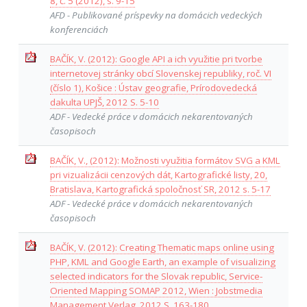
8, č. 5 (2012), s. 9-15
AFD - Publikované príspevky na domácich vedeckých
konferenciách
BAČÍK, V. (2012): Google API a ich využitie pri tvorbe
internetovej stránky obcí Slovenskej republiky, roč. VI
(číslo 1), Košice : Ústav geografie, Prírodovedecká
dakulta UPJŠ, 2012 S. 5-10
ADF - Vedecké práce v domácich nekarentovaných
časopisoch
BAČÍK, V., (2012): Možnosti využitia formátov SVG a KML
pri vizualizácii cenzových dát, Kartografické listy, 20,
Bratislava, Kartografická spoločnosť SR, 2012 s. 5-17
ADF - Vedecké práce v domácich nekarentovaných
časopisoch
BAČÍK, V. (2012): Creating Thematic maps online using
PHP, KML and Google Earth, an example of visualizing
selected indicators for the Slovak republic, Service-
Oriented Mapping SOMAP 2012, Wien : Jobstmedia
Management Verlag, 2012 S. 163-180