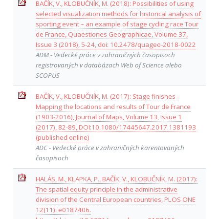
BAČÍK, V., KLOBUČNÍK, M. (2018): Possibilities of using
selected visualization methods for historical analysis of
sporting event – an example of stage cycling race Tour
de France, Quaestiones Geographicae, Volume 37,
Issue 3 (2018), 5-24, doi: 10.2478/quageo-2018-0022
ADM - Vedecké práce v zahraničných časopisoch
registrovaných v databázach Web of Science alebo
SCOPUS
BAČÍK, V., KLOBUČNÍK, M. (2017): Stage finishes -
Mapping the locations and results of Tour de France
(1903-2016), Journal of Maps, Volume 13, Issue 1
(2017), 82-89, DOI:10.1080/17445647.2017.1381193
(published online)
ADC - Vedecké práce v zahraničných karentovaných
časopisoch
HALÁS, M., KLAPKA, P., BAČÍK, V., KLOBUČNÍK, M. (2017):
The spatial equity principle in the administrative
division of the Central European countries, PLOS ONE
12(11): e0187406.