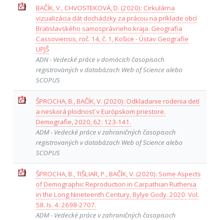
BAČÍK, V., CHVOSTEKOVÁ, D. (2020): Cirkulárna
vizualizácia dát dochádzky za prácou na príklade obcí
Bratislavského samosprávneho kraja. Geografia
Cassoviensis, roč. 14, č. 1, Košice - Ústav Geografie
UPJŠ
ADN - Vedecké práce v domácich časopisoch
registrovaných v databázach Web of Science alebo
SCOPUS
ŠPROCHA, B., BAČÍK, V. (2020): Odkladanie rodenia detí
a neskorá plodnosť v Európskom priestore.
Demografie, 2020, 62: 123-141.
ADM - Vedecké práce v zahraničných časopisoch
registrovaných v databázach Web of Science alebo
SCOPUS
ŠPROCHA, B., TIŠLIAR, P., BAČÍK, V. (2020): Some Aspects
of Demographic Reproduction in Carpathian Ruthenia
in the Long Nineteenth Century, Bylye Gody. 2020. Vol.
58. Is. 4: 2698-2707.
ADM - Vedecké práce v zahraničných časopisoch