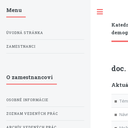
Menu
Toggle
Katedr
demogr
ÚVODNÁ STRÁNKA
ZAMESTNANCI
doc.
O zamestnancovi
Aktuá
OSOBNÉ INFORMÁCIE
Téma 
ZOZNAM VEDENÝCH PRÁC
Návrh
Možno
ARCHÍV VEDENÝCH PRÁC