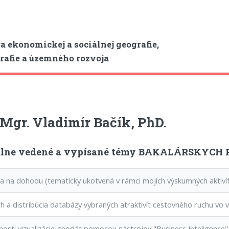
a ekonomickej a sociálnej geografie,
afie a územného rozvoja
 Mgr. Vladimír Bačík, PhD.
lne vedené a vypísané témy BAKALÁRSKYCH P
na dohodu (tematicky ukotvená v rámci mojich výskumných aktivít
 a distribúcia databázy vybraných atraktivít cestovného ruchu vo
sti vizualizácie geodát pomocou nástrojov "Business Inteligence"