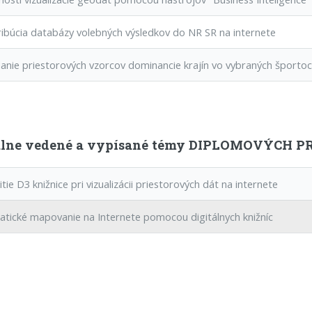
ibúcia databázy volebných výsledkov do NR SR na internete
nie priestorových vzorcov dominancie krajín vo vybraných športoch 
lne vedené a vypísané témy DIPLOMOVÝCH PRÁ
ie D3 knižnice pri vizualizácii priestorových dát na internete
ické mapovanie na Internete pomocou digitálnych knižníc