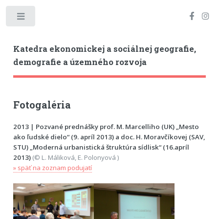
Toggle
Katedra ekonomickej a sociálnej geografie,
demografie a územného rozvoja
Fotogaléria
2013 | Pozvané prednášky prof. M. Marcelliho (UK) „Mesto
ako ľudské dielo“ (9. apríl 2013) a doc. H. Moravčíkovej (SAV,
STU) „Moderná urbanistická štruktúra sídlisk“ (16.apríl
2013)
(© L. Máliková, E. Polonyová )
» späť na zoznam podujatí