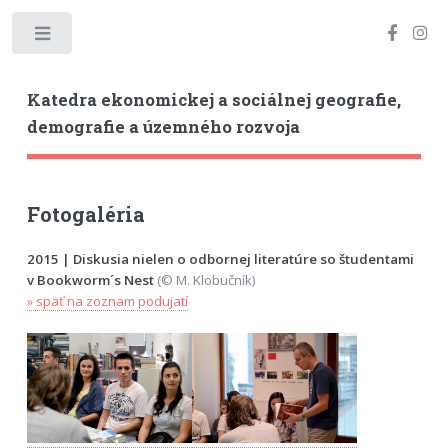
Toggle
Katedra ekonomickej a sociálnej geografie,
demografie a územného rozvoja
Fotogaléria
2015 | Diskusia nielen o odbornej literatúre so študentami
v Bookworm´s Nest
(© M. Klobučník)
» späť na zoznam podujatí