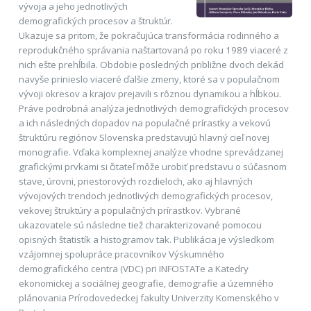
vývoja a jeho jednotlivých
demografických procesov a štruktúr.
Ukazuje sa pritom, že pokračujúca transformácia rodinného a
reprodukčného správania naštartovaná po roku 1989 viaceré z
nich ešte prehĺbila. Obdobie posledných približne dvoch dekád
navyše prinieslo viaceré ďalšie zmeny, ktoré sa v populačnom
vývoji okresov a krajov prejavili s rôznou dynamikou a hĺbkou.
Práve podrobná analýza jednotlivých demografických procesov
a ich následných dopadov na populačné prírastky a vekovú
štruktúru regiónov Slovenska predstavujú hlavný cieľ novej
monografie. Vďaka komplexnej analýze vhodne sprevádzanej
grafickými prvkami si čitateľ môže urobiť predstavu o súčasnom
stave, úrovni, priestorových rozdieloch, ako aj hlavných
vývojových trendoch jednotlivých demografických procesov,
vekovej štruktúry a populačných prírastkov. Vybrané
ukazovatele sú následne tiež charakterizované pomocou
opisných štatistík a histogramov tak. Publikácia je výsledkom
vzájomnej spolupráce pracovníkov Výskumného
demografického centra (VDC) pri INFOSTATe a Katedry
ekonomickej a sociálnej geografie, demografie a územného
plánovania Prírodovedeckej fakulty Univerzity Komenského v