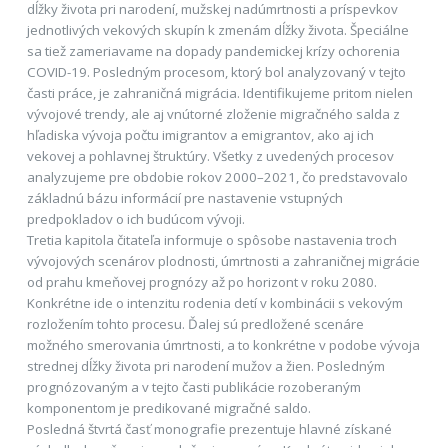
dĺžky života pri narodení, mužskej nadúmrtnosti a príspevkov
jednotlivých vekových skupín k zmenám dĺžky života. Špeciálne
sa tiež zameriavame na dopady pandemickej krízy ochorenia
COVID-19. Posledným procesom, ktorý bol analyzovaný v tejto
časti práce, je zahraničná migrácia. Identifikujeme pritom nielen
vývojové trendy, ale aj vnútorné zloženie migračného salda z
hľadiska vývoja počtu imigrantov a emigrantov, ako aj ich
vekovej a pohlavnej štruktúry. Všetky z uvedených procesov
analyzujeme pre obdobie rokov 2000–2021, čo predstavovalo
základnú bázu informácií pre nastavenie vstupných
predpokladov o ich budúcom vývoji.
Tretia kapitola čitateľa informuje o spôsobe nastavenia troch
vývojových scenárov plodnosti, úmrtnosti a zahraničnej migrácie
od prahu kmeňovej prognózy až po horizont v roku 2080.
Konkrétne ide o intenzitu rodenia detí v kombinácii s vekovým
rozložením tohto procesu. Ďalej sú predložené scenáre
možného smerovania úmrtnosti, a to konkrétne v podobe vývoja
strednej dĺžky života pri narodení mužov a žien. Posledným
prognózovaným a v tejto časti publikácie rozoberaným
komponentom je predikované migračné saldo.
Posledná štvrtá časť monografie prezentuje hlavné získané