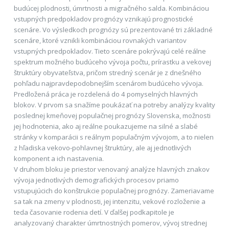
budúcej plodnosti, úmrtnosti a migračného salda. Kombináciou
vstupných predpokladov prognózy vznikajú prognostické
scenáre. Vo výsledkoch prognózy sú prezentované tri základné
scenáre, ktoré vznikli kombináciou rovnakých variantov
vstupných predpokladov. Tieto scenáre pokrývajú celé reálne
spektrum možného budúceho vývoja počtu, prírastku a vekovej
štruktúry obyvateľstva, pričom stredný scenár je z dnešného
pohľadu najpravdepodobnejším scenárom budúceho vývoja.
Predložená práca je rozdelená do 4 pomyselných hlavných
blokov. V prvom sa snažíme poukázať na potreby analýzy kvality
poslednej kmeňovej populačnej prognózy Slovenska, možnosti
jej hodnotenia, ako aj reálne poukazujeme na silné a slabé
stránky v komparácii s reálnym populačným vývojom, a to nielen
z hľadiska vekovo-pohlavnej štruktúry, ale aj jednotlivých
komponent a ich nastavenia.
V druhom bloku je priestor venovaný analýze hlavných znakov
vývoja jednotlivých demografických procesov priamo
vstupujúcich do konštrukcie populačnej prognózy. Zameriavame
sa tak na zmeny v plodnosti, jej intenzitu, vekové rozloženie a
teda časovanie rodenia detí. V ďalšej podkapitole je
analyzovaný charakter úmrtnostných pomerov, vývoj strednej