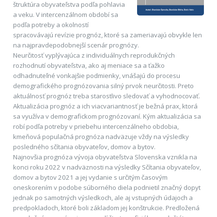
štruktúra obyvateľstva podľa pohlavia
a veku. V intercenzálnom období sa
podľa potreby a okolností
spracovávajú revízie prognóz, ktoré sa zameriavajú obvykle len
na najpravdepodobnejší scenár prognózy.
Neurčitosť vyplývajúca z individuálnych reprodukčných
rozhodnutí obyvateľstva, ako aj meniace sa a ťažko
odhadnuteľné vonkajšie podmienky, vnášajú do procesu
demografického prognózovania silný prvok neurčitosti. Preto
aktuálnosť prognóz treba starostlivo sledovať a vyhodnocovať.
Aktualizácia prognóz a ich viacvariantnosť je bežná prax, ktorá
sa využíva v demografickom prognózovaní. Kým aktualizácia sa
robí podľa potreby v priebehu intercenzálneho obdobia,
kmeňová populačná prognóza nadväzuje vždy na výsledky
posledného sčítania obyvateľov, domov a bytov.
Najnovšia prognóza vývoja obyvateľstva Slovenska vznikla na
konci roku 2022 v nadväznosti na výsledky Sčítania obyvateľov,
domov a bytov 2021 a jej vydanie s určitým časovým
oneskorením v podobe súborného diela podnietil značný dopyt
jednak po samotných výsledkoch, ale aj vstupných údajoch a
predpokladoch, ktoré boli základom jej konštrukcie. Predložená