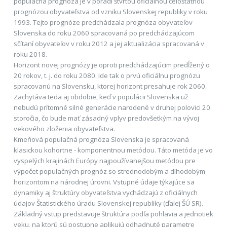
populačná prognóza je v poradí štvrtou oficiálnou celoštátnou
prognózou obyvateľstva od vzniku Slovenskej republiky v roku
1993. Tejto prognóze predchádzala prognóza obyvateľov
Slovenska do roku 2060 spracovaná po predchádzajúcom
sčítaní obyvateľov v roku 2012 a jej aktualizácia spracovaná v
roku 2018.
Horizont novej prognózy je oproti predchádzajúcim predĺžený o
20 rokov, t. j. do roku 2080. Ide tak o prvú oficiálnu prognózu
spracovanú na Slovensku, ktorej horizont presahuje rok 2060.
Zachytáva teda aj obdobie, keď v populácii Slovenska už
nebudú prítomné silné generácie narodené v druhej polovici 20.
storočia, čo bude mať zásadný vplyv predovšetkým na vývoj
vekového zloženia obyvateľstva.
Kmeňová populačná prognóza Slovenska je spracovaná
klasickou kohortne - komponentnou metódou. Táto metóda je vo
vyspelých krajinách Európy najpoužívanejšou metódou pre
výpočet populačných prognóz so strednodobým a dlhodobým
horizontom na národnej úrovni. Vstupné údaje týkajúce sa
dynamiky aj štruktúry obyvateľstva vychádzajú z oficiálnych
údajov Štatistického úradu Slovenskej republiky (ďalej ŠÚ SR).
Základný vstup predstavuje štruktúra podľa pohlavia a jednotiek
veku, na ktorú sú postupne aplikujú odhadnuté parametre