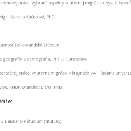
lomovej práce: Vybrané aspekty vnútornej migrácie obyvateľstva Č
: Mgr. Marcela Káčerová, PhD.
časnosť Doktorandské štúdium:
geografia a demografia, PriF UK Bratislava
ertačnej práce: Vnútorná migrácia v krajinách V4. Hľadanie univerzá
: Doc. RNDr. Branislav Bleha, PhD.
anie:
2 Bakalárske štúdium (titul Bc.):