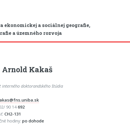
a ekonomickej a sociálnej geografie,
afie a územného rozvoja
 Arnold Kakaš
t interného doktorandského štúdia
akas@fns.uniba.sk
 02/ 90 14
692
sť:
CH2-131
čné hodiny:
po dohode