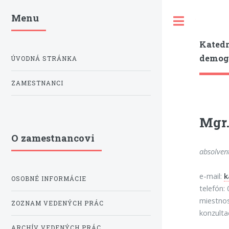
Menu
Toggle
Katedr
demogr
ÚVODNÁ STRÁNKA
ZAMESTNANCI
Mgr.
O zamestnancovi
absolven
e-mail:
k
OSOBNÉ INFORMÁCIE
telefón:
miestno
ZOZNAM VEDENÝCH PRÁC
konzulta
ARCHÍV VEDENÝCH PRÁC