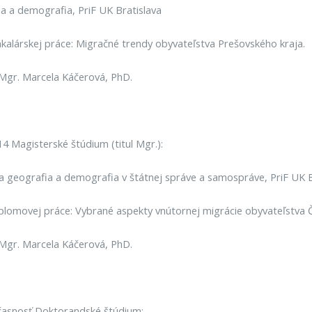
a a demografia, PriF UK Bratislava
alárskej práce: Migračné trendy obyvateľstva Prešovského kraja.
: Mgr. Marcela Káčerová, PhD.
4 Magisterské štúdium (titul Mgr.):
geografia a demografia v štátnej správe a samospráve, PriF UK B
lomovej práce: Vybrané aspekty vnútornej migrácie obyvateľstva Č
: Mgr. Marcela Káčerová, PhD.
časnosť Doktorandské štúdium: