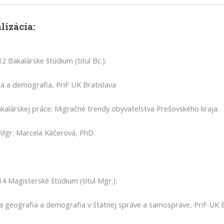
lizácia:
2 Bakalárske štúdium (titul Bc.):
a a demografia, PriF UK Bratislava
alárskej práce: Migračné trendy obyvateľstva Prešovského kraja.
: Mgr. Marcela Káčerová, PhD.
4 Magisterské štúdium (titul Mgr.):
geografia a demografia v štátnej správe a samospráve, PriF UK B