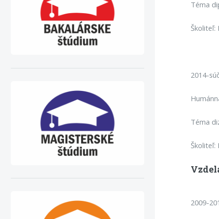
Téma dip
Školiteľ
2014-sú
Humánna 
Téma diz
Školiteľ
Vzdel
2009-201