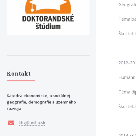
Geografi
Téma bak
Školiteľ
2012-201
Kontakt
Humánna 
Téma dip
Katedra ekonomickej a sociálnej
geografie, demografie a územného
Školiteľ
rozvoja
khg@uniba.sk
2014-sú