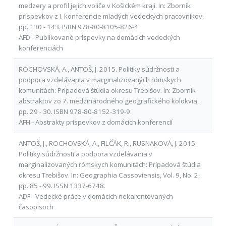
medzery a profil jejich voliče v Košickém kraji. In: Zborník
príspevkov z I. konferencie mladých vedeckých pracovníkov,
pp. 130 - 143. ISBN 978-80-8105-826-4
AFD - Publikované príspevky na domácich vedeckých
konferenciách
ROCHOVSKÁ, A., ANTOŠ, J. 2015. Politiky súdržnosti a
podpora vzdelávania v marginalizovaných rómskych
komunitách: Prípadová štúdia okresu Trebišov. In: Zborník
abstraktov zo 7. medzinárodného geografického kolokvia,
pp. 29 - 30. ISBN 978-80-8152-319-9.
AFH - Abstrakty príspevkov z domácich konferencií
ANTOŠ, J., ROCHOVSKÁ, A., FILČÁK, R., RUSNAKOVÁ, J. 2015.
Politiky súdržnosti a podpora vzdelávania v
marginalizovaných rómskych komunitách: Prípadová štúdia
okresu Trebišov. In: Geographia Cassoviensis, Vol. 9, No. 2,
pp. 85 - 99. ISSN 1337-6748.
ADF - Vedecké práce v domácich nekarentovaných
časopisoch