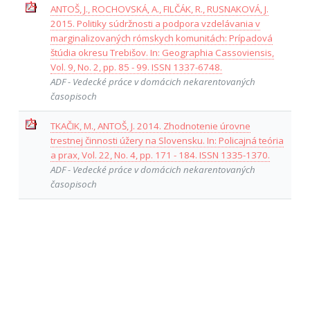
ANTOŠ, J., ROCHOVSKÁ, A., FILČÁK, R., RUSNAKOVÁ, J.
2015. Politiky súdržnosti a podpora vzdelávania v
marginalizovaných rómskych komunitách: Prípadová
štúdia okresu Trebišov. In: Geographia Cassoviensis,
Vol. 9, No. 2, pp. 85 - 99. ISSN 1337-6748.
ADF - Vedecké práce v domácich nekarentovaných
časopisoch
TKAČIK, M., ANTOŠ, J. 2014. Zhodnotenie úrovne
trestnej činnosti úžery na Slovensku. In: Policajná teória
a prax, Vol. 22, No. 4, pp. 171 - 184. ISSN 1335-1370.
ADF - Vedecké práce v domácich nekarentovaných
časopisoch