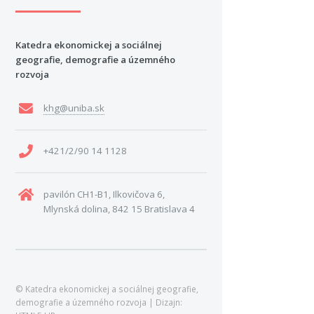
Katedra ekonomickej a sociálnej
geografie, demografie a územného
rozvoja
khg@uniba.sk
+421/2/90 14 1128
pavilón CH1-B1, Ilkovičova 6,
Mlynská dolina, 842 15 Bratislava 4
© Katedra ekonomickej a sociálnej geografie,
demografie a územného rozvoja | Dizajn: