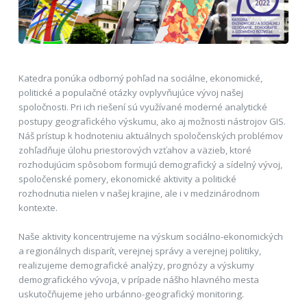
Katedra ponúka odborný pohľad na sociálne, ekonomické,
politické a populačné otázky ovplyvňujúce vývoj našej
spoločnosti. Pri ich riešení sú využívané moderné analytické
postupy geografického výskumu, ako aj možnosti nástrojov GIS.
Náš prístup k hodnoteniu aktuálnych spoločenských problémov
zohľadňuje úlohu priestorových vzťahov a väzieb, ktoré
rozhodujúcim spôsobom formujú demografický a sídelný vývoj,
spoločenské pomery, ekonomické aktivity a politické
rozhodnutia nielen v našej krajine, ale i v medzinárodnom
kontexte.
Naše aktivity koncentrujeme na výskum sociálno-ekonomických
a regionálnych disparít, verejnej správy a verejnej politiky,
realizujeme demografické analýzy, prognózy a výskumy
demografického vývoja, v prípade nášho hlavného mesta
uskutočňujeme jeho urbánno-geografický monitoring.