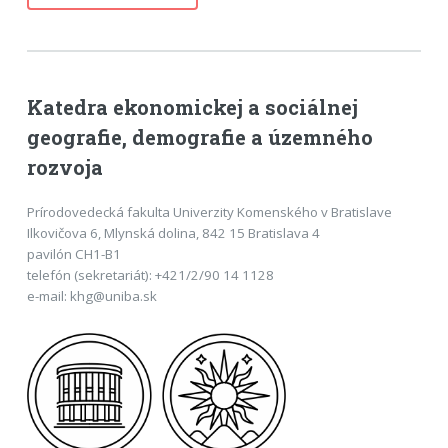
Katedra ekonomickej a sociálnej
geografie, demografie a územného
rozvoja
Prírodovedecká fakulta Univerzity Komenského v Bratislave
Ilkovičova 6, Mlynská dolina, 842 15 Bratislava 4
pavilón CH1-B1
telefón (sekretariát): +421/2/90 14 1128
e-mail: khg@uniba.sk